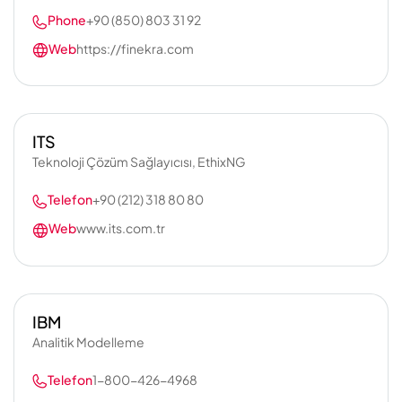
Phone
+90 (850) 803 31 92
Web
https://finekra.com
ITS
Teknoloji Çözüm Sağlayıcısı, EthixNG
Telefon
+90 (212) 318 80 80
Web
www.its.com.tr
IBM
Analitik Modelleme
Telefon
1-800-426-4968