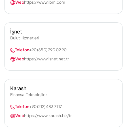
Web
https://www.ibm.com
İşnet
Bulut Hizmetleri
Telefon
+90 (850) 290 02 90
Web
https://www.isnet.net.tr
Karash
Finansal Teknolojiler
Telefon
+90 (212) 483 71 17
Web
https://www.karash.biz/tr