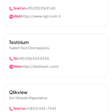
Telefon
+90 (212) 216 93 60
Web
https://www.ngn.com.tr
Testinium
Yazılım Test Otomasyonu
Tel
+90 (216) 504 56 55
Web
https://testinium.com/
Qlikview
Üst Yönetim Raporlama
Telefon
+1 (833) 443-7545