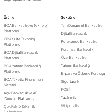
Ürünler
Sektörler
BOA Bankacılık ve Teknoloji
Tam Donanımlı Bankacılık
Platformu
Dijital Bankacılık
OBA Suite Teknoloji
Perakende Bankacılık
Platformu
Kurumsal Bankacılık
BOA Dijital Bankacılık
Özel Bankacılık
Platformu
Yatırım Bankacılığı
BOA Yatırım Bankacılığı
Platformu
E-para ve Ödeme Kuruluşu
BOA Tüketici Finansmanı
Sigortacılık
Sistemi
KOBİ
Açık Bankacılık ve API
Yazılım Evi
Yönetim Platformu
Girişimcilik
Çok Faktörlü Kimlik
Doğrulama