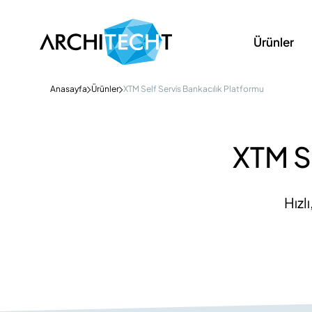
Ürünler
Anasayfa
Ürünler
XTM Self Servis Bankacılık Platformu
XTM Se
Hızl