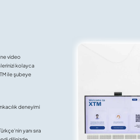
ine video
erinizi kolayca
XTM ile şubeye
bankacılık deneyimi
ürkçe’nin yanı sıra
endi dilinizde