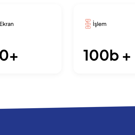
Ekran
İşlem
0
+
100
b +