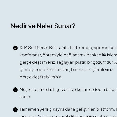
Nedir ve Neler Sunar?
XTM Self Servis Bankacılık Platformu, çağrı merkez
konferans yöntemiyle bağlanarak bankacılık işleml
gerçekleştirmenizi sağlayan pratik bir çözümdür. 
gitmeye gerek kalmadan, bankacılık işlemlerinizi
gerçekleştirebilirsiniz.
Müşterilerinize hızlı, güvenli ve kullanıcı dostu bir 
sunar.
Tamamen yerli iç kaynaklarla geliştirilen platform, T
İngilizce, Arapça ve işaret dili desteğine sahiptir. K