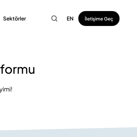
Sektörler
EN
İletişime Geç
atformu
yimi!