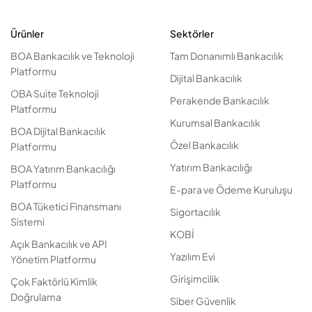
Ürünler
Sektörler
BOA Bankacılık ve Teknoloji
Tam Donanımlı Bankacılık
Platformu
Dijital Bankacılık
OBA Suite Teknoloji
Perakende Bankacılık
Platformu
Kurumsal Bankacılık
BOA Dijital Bankacılık
Özel Bankacılık
Platformu
Yatırım Bankacılığı
BOA Yatırım Bankacılığı
Platformu
E-para ve Ödeme Kuruluşu
BOA Tüketici Finansmanı
Sigortacılık
Sistemi
KOBİ
Açık Bankacılık ve API
Yazılım Evi
Yönetim Platformu
Girişimcilik
Çok Faktörlü Kimlik
Doğrulama
Siber Güvenlik