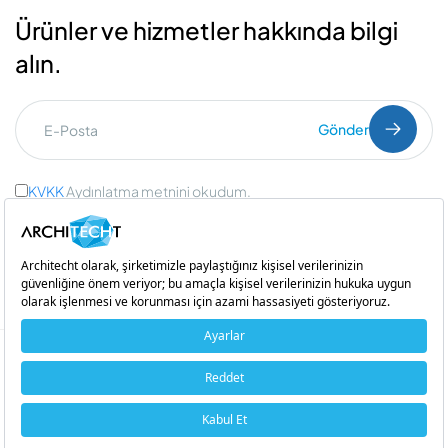
Ürünler ve hizmetler hakkında bilgi
alın.
Gönder
KVKK
Aydınlatma metnini okudum.
Ticari İleti Onayı
ve
Açık Rıza Onayı
Bir
iştirakidir
Copyright © 2026 Architecht. Her hakkı saklıdır.
Çerez Politikası