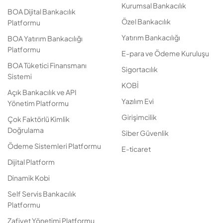
Kurumsal Bankacılık
BOA Dijital Bankacılık
Özel Bankacılık
Platformu
Yatırım Bankacılığı
BOA Yatırım Bankacılığı
Platformu
E-para ve Ödeme Kuruluşu
BOA Tüketici Finansmanı
Sigortacılık
Sistemi
KOBİ
Açık Bankacılık ve API
Yazılım Evi
Yönetim Platformu
Girişimcilik
Çok Faktörlü Kimlik
Doğrulama
Siber Güvenlik
Ödeme Sistemleri Platformu
E-ticaret
Dijital Platform
Dinamik Kobi
Self Servis Bankacılık
Platformu
Zafiyet Yönetimi Platformu