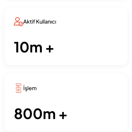
Aktif Kullanıcı
10
m +
İşlem
800
m +