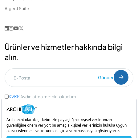
AIgent Suite
Ürünler ve hizmetler hakkında bilgi
alın.
Gönder
KVKK
Aydınlatma metnini okudum.
Ticari İleti Onayı
ve
Açık Rıza Onayı
Bir
iştirakidir