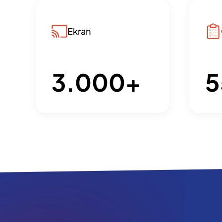
Ekran
3.000
+
5