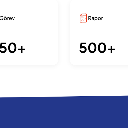
Görev
Rapor
50
+
500
+