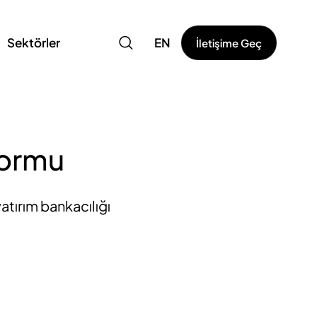
Sektörler
EN
İletişime Geç
formu
atırım bankacılığı