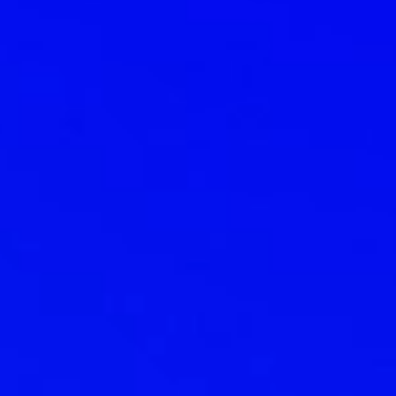
60't
Low Co
mikro