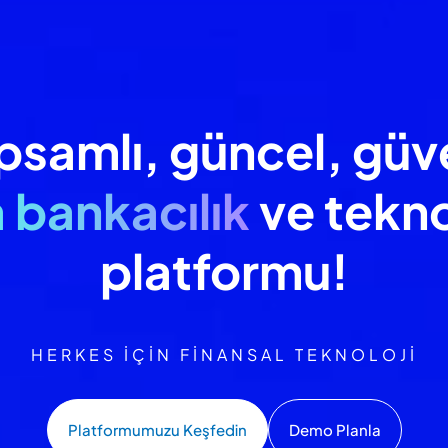
psamlı, güncel, güve
 bankacılık
ve tekno
platformu!
HERKES İÇİN FİNANSAL TEKNOLOJİ
 düzenlemelerle
ta
Platformumuzu Keşfedin
Demo Planla