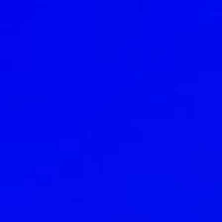
lerinde
cak
API
!
hızlı ve
 yeni bir