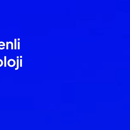
nli
loji
mamen