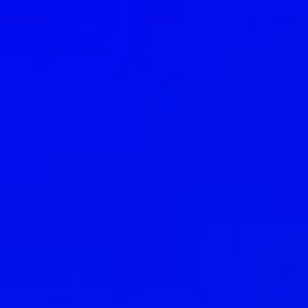
ansal
tabanlı
tformu