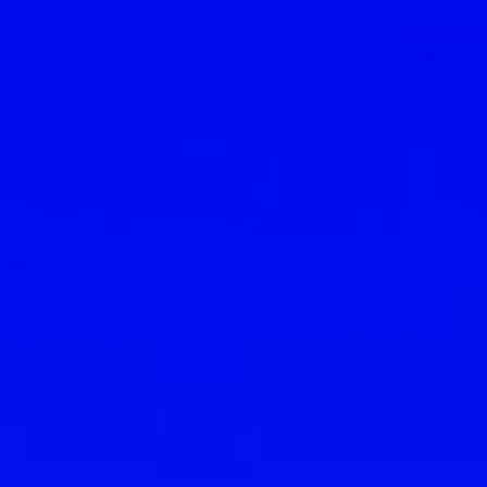
an fazla
bankanın fin
teknoloji deneyimi
de - No Code Bulut 
servis teknoloji pla