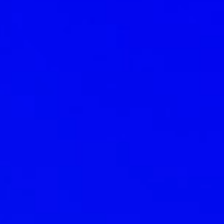
Servis
rekabe
Doğal d
daha ak