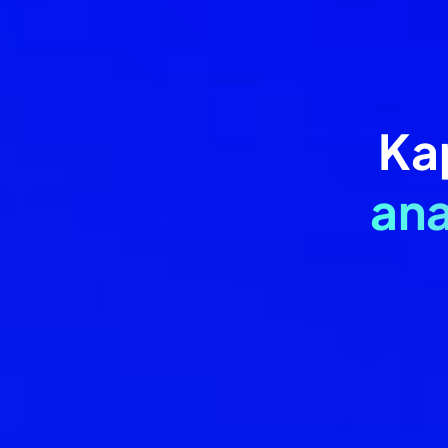
Ka
ana
Yasal