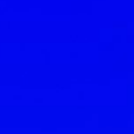
 Bankacılığı strateji
t avantajı oluştura
yönetim platformu
il etkileşimli, daha 
ıllı
AIgent Suite
ile
müşteri deneyimi!