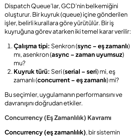
Dispatch Queue’lar, GCD’nin belkemiğini
oluşturur. Bir kuyruk (queue) içine gönderilen
işler, belirli kurallara göre yürütülür. Bir iş
kuyruğuna görev atarken iki temel karar verilir:
Çalışma tipi:
Senkron (
sync – eş zamanlı
)
mı, asenkron (
async – zaman uyumsuz
)
mu?
Kuyruk türü:
Seri (
serial – seri
) mi, eş
zamanlı (
concurrent – eş zamanlı
) mi?
Bu seçimler, uygulamanın performansını ve
davranışını doğrudan etkiler.
Concurrency (Eş Zamanlılık) Kavramı
Concurrency (eş zamanlılık)
, bir sistemin