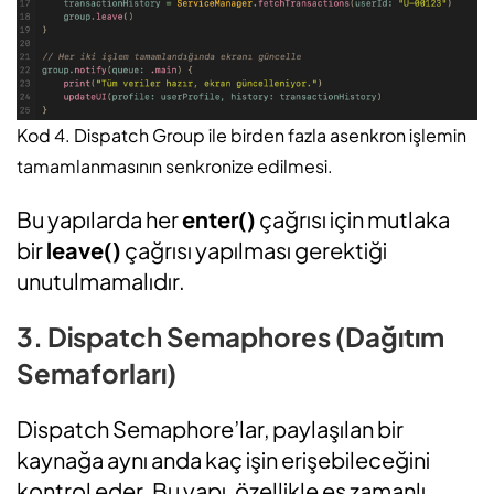
Kod 4. Dispatch Group ile birden fazla asenkron işlemin
tamamlanmasının senkronize edilmesi.
Bu yapılarda her
enter()
çağrısı için mutlaka
bir
leave()
çağrısı yapılması gerektiği
unutulmamalıdır.
3. Dispatch Semaphores (Dağıtım
Semaforları)
Dispatch Semaphore’lar, paylaşılan bir
kaynağa aynı anda kaç işin erişebileceğini
kontrol eder. Bu yapı, özellikle eş zamanlı