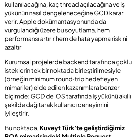
kullanılacağına, kaç thread açılacağına ve iş
yükünün nasıl dengeleneceğine GCD karar
verir. Apple dokümantasyonunda da
vurgulandığı üzere bu soyutlama, hem
performansı artırır hem de hata yapma riskini
azaltır.
Kurumsal projelerde backend tarafında çoklu
isteklerin tek bir noktada birleştirilmesiyle
(örneğin minimum round‑trip hedefleyen
mimariler) elde edilen kazanımlara benzer
biçimde; GCD de iOS tarafında iş yükünü akıllı
şekilde dağıtarak kullanıcı deneyimini
iyileştirir.
Bu noktada,
Kuveyt Türk’te geliştirdiğimiz
BOA mimarisindeki
Multiple Request