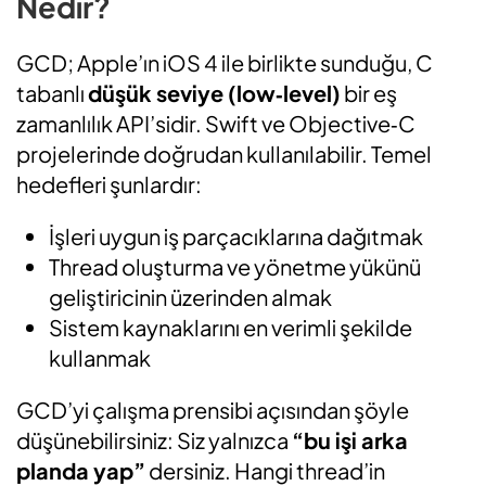
Nedir?
GCD; Apple’ın iOS 4 ile birlikte sunduğu, C
tabanlı
düşük seviye (low‑level)
bir eş
zamanlılık API’sidir. Swift ve Objective‑C
projelerinde doğrudan kullanılabilir. Temel
hedefleri şunlardır:
İşleri uygun iş parçacıklarına dağıtmak
Thread oluşturma ve yönetme yükünü
geliştiricinin üzerinden almak
Sistem kaynaklarını en verimli şekilde
kullanmak
GCD’yi çalışma prensibi açısından şöyle
düşünebilirsiniz: Siz yalnızca
“bu işi arka
planda yap”
dersiniz. Hangi thread’in