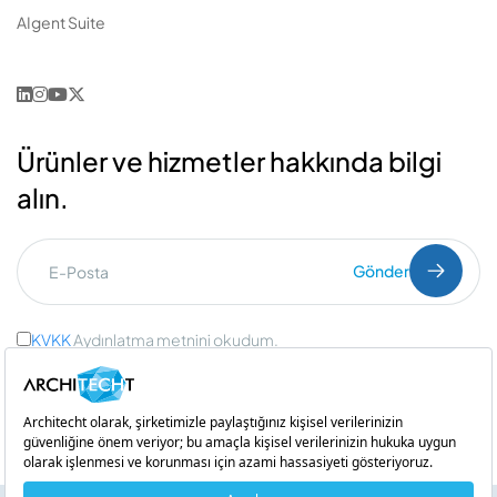
AIgent Suite
Ürünler ve hizmetler hakkında bilgi
alın.
Gönder
KVKK
Aydınlatma metnini okudum.
Ticari İleti Onayı
ve
Açık Rıza Onayı
Bir
iştirakidir