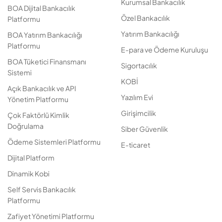
Kurumsal Bankacılık
BOA Dijital Bankacılık
Özel Bankacılık
Platformu
Yatırım Bankacılığı
BOA Yatırım Bankacılığı
Platformu
E-para ve Ödeme Kuruluşu
BOA Tüketici Finansmanı
Sigortacılık
Sistemi
KOBİ
Açık Bankacılık ve API
Yazılım Evi
Yönetim Platformu
Girişimcilik
Çok Faktörlü Kimlik
Doğrulama
Siber Güvenlik
Ödeme Sistemleri Platformu
E-ticaret
Dijital Platform
Dinamik Kobi
Self Servis Bankacılık
Platformu
Zafiyet Yönetimi Platformu