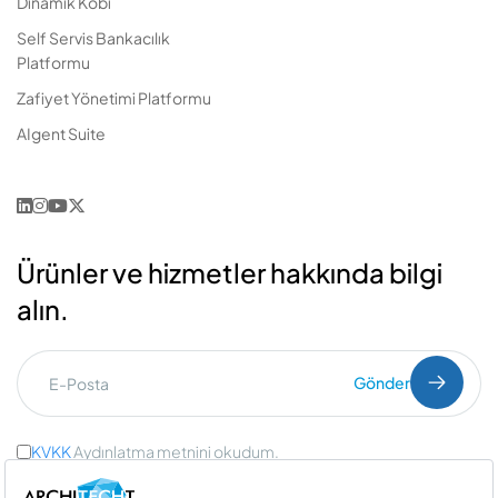
Dinamik Kobi
Self Servis Bankacılık
Platformu
Zafiyet Yönetimi Platformu
AIgent Suite
Ürünler ve hizmetler hakkında bilgi
alın.
Gönder
KVKK
Aydınlatma metnini okudum.
Ticari İleti Onayı
ve
Açık Rıza Onayı