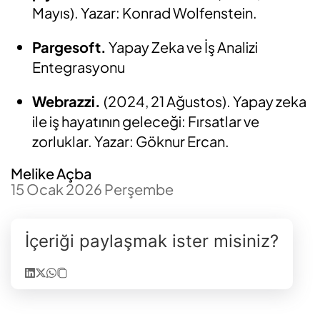
Mayıs). Yazar: Konrad Wolfenstein.
Pargesoft.
Yapay Zeka ve İş Analizi
Entegrasyonu
Webrazzi.
(2024, 21 Ağustos). Yapay zeka
ile iş hayatının geleceği: Fırsatlar ve
zorluklar. Yazar: Göknur Ercan.
Melike Açba
15 Ocak 2026 Perşembe
İçeriği paylaşmak ister misiniz?