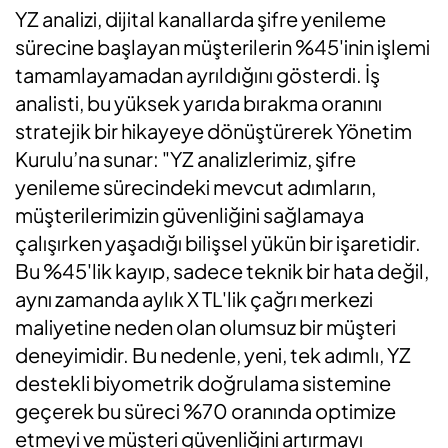
YZ analizi, dijital kanallarda şifre yenileme
sürecine başlayan müşterilerin %45'inin işlemi
tamamlayamadan ayrıldığını gösterdi. İş
analisti, bu yüksek yarıda bırakma oranını
stratejik bir hikayeye dönüştürerek Yönetim
Kurulu’na sunar: "YZ analizlerimiz, şifre
yenileme sürecindeki mevcut adımların,
müşterilerimizin güvenliğini sağlamaya
çalışırken yaşadığı bilişsel yükün bir işaretidir.
Bu %45'lik kayıp, sadece teknik bir hata değil,
aynı zamanda aylık X TL'lik çağrı merkezi
maliyetine neden olan olumsuz bir müşteri
deneyimidir. Bu nedenle, yeni, tek adımlı, YZ
destekli biyometrik doğrulama sistemine
geçerek bu süreci %70 oranında optimize
etmeyi ve müşteri güvenliğini artırmayı