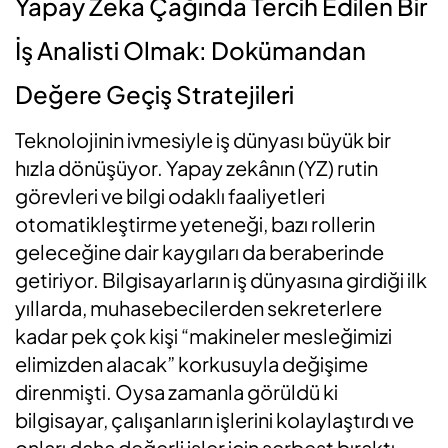
Yapay Zeka Çağında Tercih Edilen Bir
İş Analisti Olmak: Dokümandan
Değere Geçiş Stratejileri
Teknolojinin ivmesiyle iş dünyası büyük bir
hızla dönüşüyor. Yapay zekânın (YZ) rutin
görevleri ve bilgi odaklı faaliyetleri
otomatikleştirme yeteneği, bazı rollerin
geleceğine dair kaygıları da beraberinde
getiriyor. Bilgisayarların iş dünyasına girdiği ilk
yıllarda, muhasebecilerden sekreterlere
kadar pek çok kişi “makineler mesleğimizi
elimizden alacak” korkusuyla değişime
direnmişti. Oysa zamanla görüldü ki
bilgisayar, çalışanların işlerini kolaylaştırdı ve
onları daha değerli işler için serbest bıraktı.