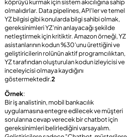
köprüyü kurmak için sistem akıcılığına sahip
olmalıdırlar. Data pipelines, API'ler ve temel
YZ bilgisi gibi konularda bilgi sahibi olmak,
gereksinimleri YZ’nin anlayacağı şekilde
netleştirmek için kritiktir. Amazon örneği, YZ
asistanlarının kodun %30'unu ürettiğini ve
geliştiricilerin rolünün aktif programcılıktan,
YZ tarafından oluşturulan kodun izleyicisi ve
inceleyicisi olmaya kaydığını
göstermektedir.
2
Örnek
:
Bir iş analistinin, mobil bankacılık
uygulamasına entegre edilecek ve müşteri
sorularına cevap verecek bir chatbot için
gereksinimleri belirlediğini varsayalım.
Geliştiricilere sadece "Chatbot, müşterilere