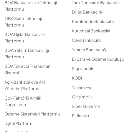
BOA Bankacılık ve Teknoloji
Tam Donanımlı Bankacılık
Platformu
Dijital Bankacılık
OBA Suite Teknoloji
Perakende Bankacılık
Platformu
Kurumsal Bankacılık
BOA Dijital Bankacılık
Özel Bankacılık
Platformu
Yatırım Bankacılığı
BOA Yatırım Bankacılığı
Platformu
E-para ve Ödeme Kuruluşu
BOA Tüketici Finansmanı
Sigortacılık
Sistemi
KOBİ
Açık Bankacılık ve API
Yazılım Evi
Yönetim Platformu
Girişimcilik
Çok Faktörlü Kimlik
Doğrulama
Siber Güvenlik
Ödeme Sistemleri Platformu
E-ticaret
Dijital Platform