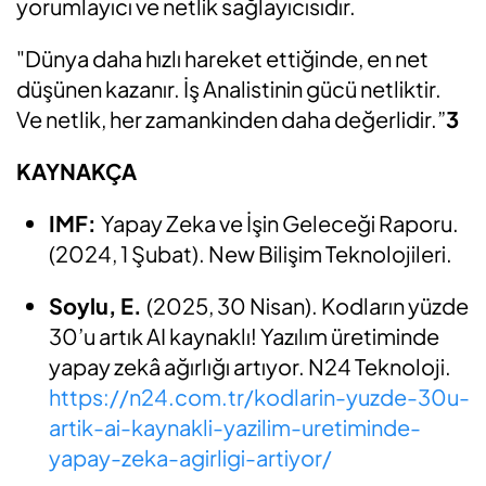
yorumlayıcı ve netlik sağlayıcısıdır.
"Dünya daha hızlı hareket ettiğinde, en net
düşünen kazanır. İş Analistinin gücü netliktir.
Ve netlik, her zamankinden daha değerlidir.”
3
KAYNAKÇA
IMF:
Yapay Zeka ve İşin Geleceği Raporu.
(2024, 1 Şubat). New Bilişim Teknolojileri.
Soylu, E.
(2025, 30 Nisan). Kodların yüzde
30’u artık AI kaynaklı! Yazılım üretiminde
yapay zekâ ağırlığı artıyor. N24 Teknoloji.
https://n24.com.tr/kodlarin-yuzde-30u-
artik-ai-kaynakli-yazilim-uretiminde-
yapay-zeka-agirligi-artiyor/