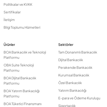
Politikalar ve KVKK
Sertifikalar
İletişim
Bilgi Toplumu Hizmetleri
Ürünler
Sektörler
BOA Bankacılık ve Teknoloji
Tam Donanımlı Bankacılık
Platformu
Dijital Bankacılık
OBA Suite Teknoloji
Perakende Bankacılık
Platformu
Kurumsal Bankacılık
BOA Dijital Bankacılık
Özel Bankacılık
Platformu
Yatırım Bankacılığı
BOA Yatırım Bankacılığı
Platformu
E-para ve Ödeme Kuruluşu
BOA Tüketici Finansmanı
Sigortacılık