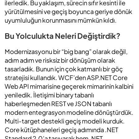
ilerledik. Bu yaklaşım, sürecin sıfır kesinti ile
yürütülmesini ve geçiş boyunca geriye dönük
uyumluluğun korunmasını mümkün kıldı.
Bu Yolculukta Neleri Değiştirdik?
Modernizasyonu bir “big bang” olarak değil,
adım adım ve risksiz bir dönüşüm olarak
tasarladık. Bunun için çok katmanlı bir göç
stratejisi kullandık. WCF’den ASP.NET Core
Web API mimarisine geçerek mimarinin kalbini
yeniledik. İletişimi binary tabanlı
haberleşmeden REST ve JSON tabanlı
modern entegrasyon modeline dönüştürdük.
Multi-target destekli geçiş modeli kurduk.
Core kütüphaneleri geçiş adımında .NET
Standard 2.0’a taşıyarak hem .NET