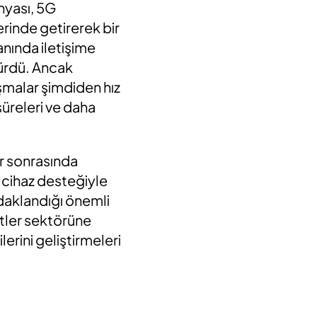
nyası, 5G
erinde getirerek bir
anında iletişime
türdü. Ancak
ışmalar şimdiden hız
süreleri ve daha
r sonrasında
e cihaz desteğiyle
odaklandığı önemli
etler sektörüne
lerini geliştirmeleri