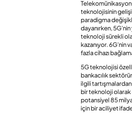
Telekomünikasyon a
teknolojisinin geliş
paradigma değişikli
dayanırken, 5G’nin
teknoloji sürekli o
kazanıyor. 6G’nin v
fazla cihazı bağlam
5G teknolojisi öze
bankacılık sektörün
ilgili tartışmalard
bir teknoloji olara
potansiyel 85 milyar
için bir aciliyet ifa