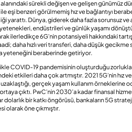
lanındaki sürekli değişen ve gelişen günümüz dü
i ile eşi benzeri görülmemiş hız ve bağlantıyı berab
ği yarattı. Dünya, giderek daha fazla sorunsuz ve 
 yetenekleri, endüstrileri ve günlük yaşamı dönüş
larak ilerledikçe 6G’nin potansiyeli hakkındaki tart
aadi; daha hızlı veri transferi, daha düşük gecikme 
a yeteneğini beraberinde getiriyor.
llikle COVID-19 pandemisinin oluşturduğu zorlukla
deki etkileri daha çok artmıştır. 2021 5G’nin hız v
an uzaklaştığı, gerçek yaşam kullanım örneklerine 
k ortaya çıktı. PwC’nin 2030’a kadar finansal hizm
 dolarlık bir katkı öngörüsü, bankaların 5G strateji
desi olarak öne çıkmıştır.