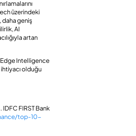
nırlamalarını
nTech üzerindeki
i, daha geniş
rlik, AI
ılığıyla artan
e Edge Intelligence
 ihtiyacı olduğu
ns. IDFC FIRST Bank
inance/top-10-