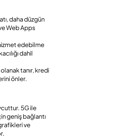
katı, daha düzgün
sive Web Apps
 hizmet edebilme
acılığı dahil
olanak tanır, kredi
rini önler.
cuttur. 5G ile
çin geniş bağlantı
rafikleri ve
r.