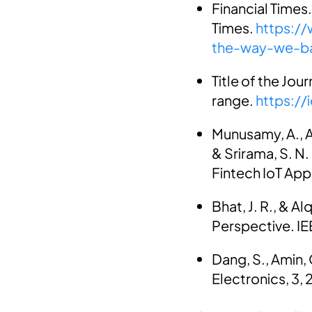
Financial Times
Times.
https:/
the-way-we-b
Title of the Jo
range.
https:/
Munusamy, A., Ad
& Srirama, S. N
Fintech IoT Appl
Bhat, J. R., & A
Perspective. IE
Dang, S., Amin,
Electronics, 3,