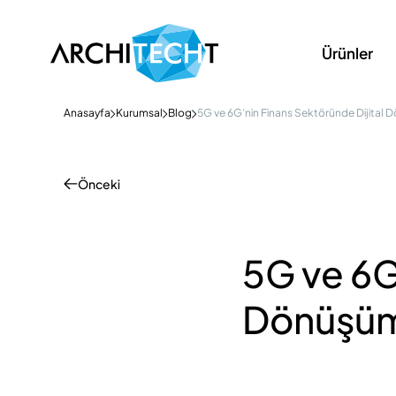
Ürünler
Anasayfa
Kurumsal
Blog
5G ve 6G’nin Finans Sektöründe Dijital D
Önceki
5G ve 6G
Dönüşümü