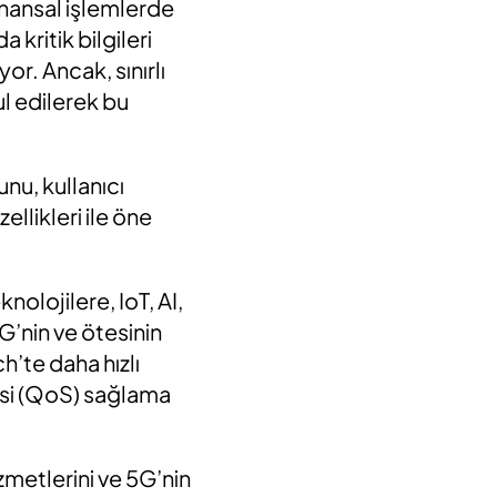
inansal işlemlerde
kritik bilgileri
or. Ancak, sınırlı
ul edilerek bu
unu, kullanıcı
ellikleri ile öne
olojilere, IoT, AI,
’nin ve ötesinin
h’te daha hızlı
esi (QoS) sağlama
izmetlerini ve 5G’nin