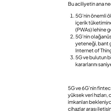
Bu aciliyetin ana n
5G’nin önemli öl
içerik tüketimi
(PWAs) lehine ger
5G’nin olağanüs
yeteneği, bant ge
Internet of Thing
5G ve bulutun bi
kararlarını saniy
5G ve 6G’nin fintec
yüksek veri hızları,
imkanları bekleniyo
cihazlar arası ileti