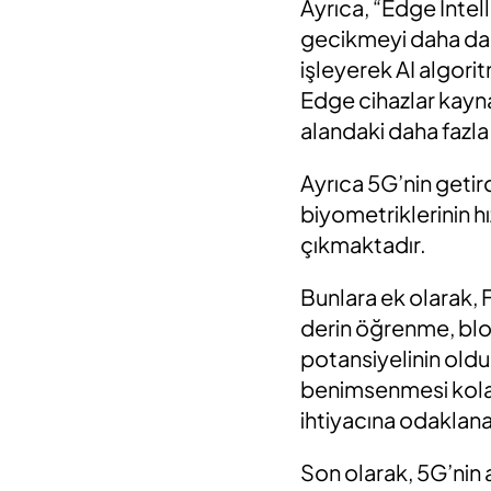
Ayrıca, “Edge Intel
gecikmeyi daha da az
işleyerek AI algorit
Edge cihazlar kayna
alandaki daha fazla
Ayrıca 5G’nin getird
biyometriklerinin hız
çıkmaktadır.
Bunlara ek olarak, 
derin öğrenme, blo
potansiyelinin olduğ
benimsenmesi kolay
ihtiyacına odaklana
Son olarak, 5G’nin a