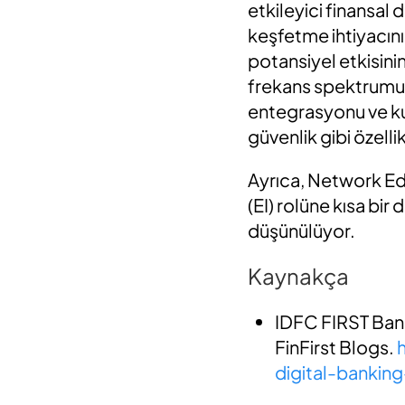
etkileyici finansal
keşfetme ihtiyacını
potansiyel etkisini
frekans spektrumu,
entegrasyonu ve ku
güvenlik gibi özellik
Ayrıca, Network Edg
(EI) rolüne kısa bi
düşünülüyor.
Kaynakça
IDFC FIRST Bank
FinFirst Blogs.
digital-banking