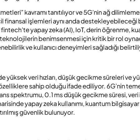
izmetleri” kavramı tanıtılıyor ve 5G’nin ağ dilimleme 
il finansal işlemleri aynı anda destekleyebileceği 
n fintech’te yapay zeka (AI), IoT, derin öğrenme, k
i teknolojilerin benimsenmesi için kritik bir rol oyna
nebilirlik ve kullanıcı deneyimleri sağladığı belirtil
de yüksek veri hızları, düşük gecikme süreleri ve yü
zelliklere sahip olduğu ifade ediliyor. 6G’nin temel
ans spektrumu, 0.1 ms düşük gecikme süresi, veri 
imarisinde yapay zeka kullanımı, kuantum bilgisayar 
tırılmış güvenlik bulunuyor.