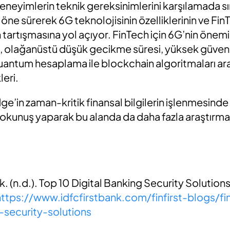
 deneyimlerin teknik gereksinimlerini karşılamada sı
 öne sürerek 6G teknolojisinin özelliklerinin ve Fi
n tartışmasına yol açıyor. FinTech için 6G’nin önem
 olağanüstü düşük gecikme süresi, yüksek güvenili
antum hesaplama ile blockchain algoritmaları arac
leri.
e’in zaman-kritik finansal bilgilerin işlenmesind
r dokunuş yaparak bu alanda da daha fazla araştırma
. (n.d.). Top 10 Digital Banking Security Solutio
https://www.idfcfirstbank.com/finfirst-blogs/f
-security-solutions