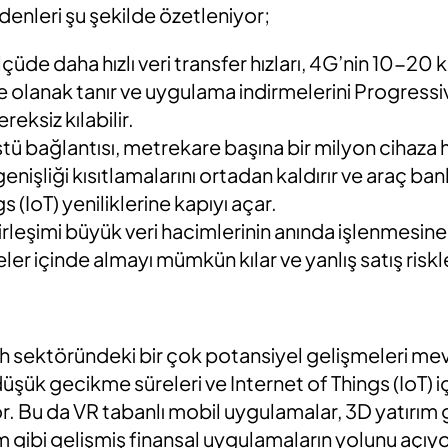
edenleri şu şekilde özetleniyor;
çüde daha hızlı veri transfer hızları, 4G’nin 10-20 
ne olanak tanır ve uygulama indirmelerini Progres
eksiz kılabilir.
tü bağlantısı, metrekare başına bir milyon cihaza
nişliği kısıtlamalarını ortadan kaldırır ve araç bank
s (IoT) yeniliklerine kapıyı açar.
rleşimi büyük veri hacimlerinin anında işlenmesine 
eler içinde almayı mümkün kılar ve yanlış satış riskle
h sektöründeki bir çok potansiyel gelişmeleri mev
 düşük gecikme süreleri ve Internet of Things (IoT) i
r. Bu da VR tabanlı mobil uygulamalar, 3D yatırım g
şim gibi gelişmiş finansal uygulamaların yolunu açıyo