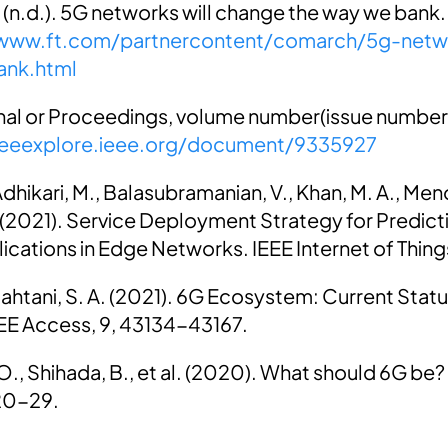
. (n.d.). 5G networks will change the way we bank.
/www.ft.com/partnercontent/comarch/5g-netw
ank.html
urnal or Proceedings, volume number(issue number
/ieeexplore.ieee.org/document/9335927
hikari, M., Balasubramanian, V., Khan, M. A., Meno
. (2021). Service Deployment Strategy for Predicti
ications in Edge Networks. IEEE Internet of Things
lqahtani, S. A. (2021). 6G Ecosystem: Current Stat
EE Access, 9, 43134-43167.
 O., Shihada, B., et al. (2020). What should 6G be
 20-29.