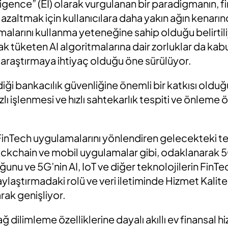
ligence” (EI) olarak vurgulanan bir paradigmanın, f
altmak için kullanıcılara daha yakın ağın kenarında 
malarını kullanma yeteneğine sahip olduğu belirtiliy
k tüketen AI algoritmalarına dair zorluklar da kab
 araştırmaya ihtiyaç olduğu öne sürülüyor.
iği bankacılık güvenliğine önemli bir katkısı olduğ
lı işlenmesi ve hızlı sahtekarlık tespiti ve önleme öz
FinTech uygulamalarını yönlendiren gelecekteki tekn
ckchain ve mobil uygulamalar gibi, odaklanarak 5G
unu ve 5G’nin AI, IoT ve diğer teknolojilerin FinTec
laştırmadaki rolü ve veri iletiminde Hizmet Kalit
rak genişliyor.
ğ dilimleme özelliklerine dayalı akıllı ev finansal h