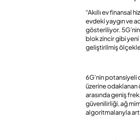
“Akıllı ev finansal h
evdeki yaygın ve ac
gösteriliyor. 5G’ni
blok zincir gibi yen
geliştirilmiş ölçekle
6G’nin potansiyeli 
üzerine odaklanan ö
arasında geniş frek
güvenilirliği, ağ m
algoritmalarıyla art