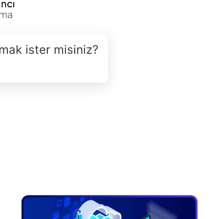
ncı
uma
şmak ister misiniz?