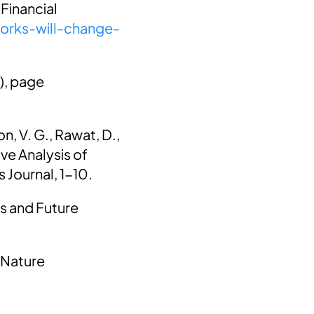
 Financial
orks-will-change-
), page
n, V. G., Rawat, D.,
ve Analysis of
 Journal, 1-10.
us and Future
? Nature