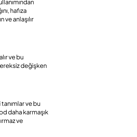
ullanımından
nı, hafıza
ın ve anlaşılır
lır ve bu
gereksiz değişken
 tanımlar ve bu
 kod daha karmaşık
rtırmaz ve