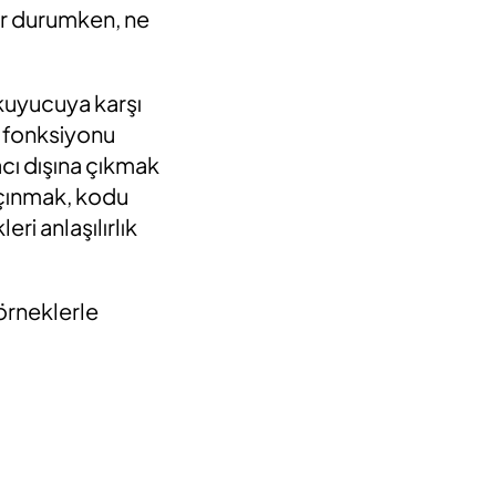
bir durumken, ne
okuyucuya karşı
r fonksiyonu
cı dışına çıkmak
açınmak, kodu
ri anlaşılırlık
örneklerle