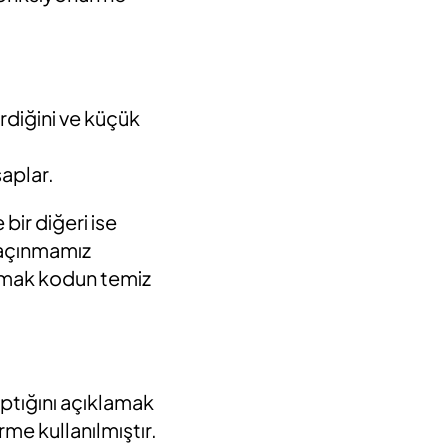
irdiğini ve küçük
saplar.
bir diğeri ise
kaçınmamız
anmak kodun temiz
ptığını açıklamak
rme kullanılmıştır.