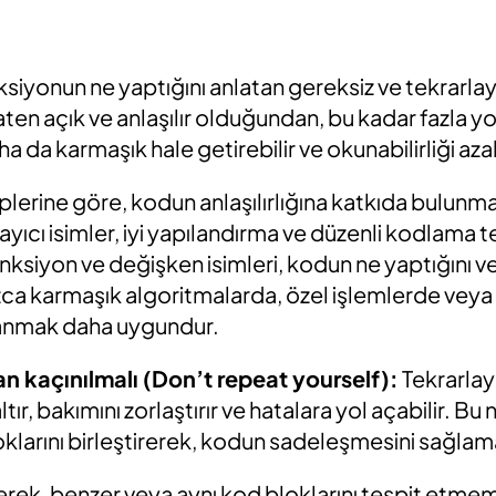
ksiyonun ne yaptığını anlatan gereksiz ve tekrarlayı
aten açık ve anlaşılır olduğundan, bu kadar fazla yo
da karmaşık hale getirebilir ve okunabilirliği azal
lerine göre, kodun anlaşılırlığına katkıda bulunm
klayıcı isimler, iyi yapılandırma ve düzenli kodlama
ksiyon ve değişken isimleri, kodun ne yaptığını v
ızca karmaşık algoritmalarda, özel işlemlerde veya 
llanmak daha uygundur.
n kaçınılmalı (Don’t repeat yourself):
Tekrarla
zaltır, bakımını zorlaştırır ve hatalara yol açabilir. Bu
klarını birleştirerek, kodun sadeleşmesini sağlama
ek, benzer veya aynı kod bloklarını tespit etme