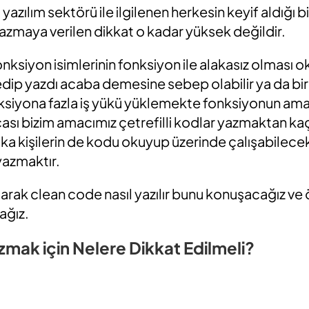
azılım sektörü ile ilgilenen herkesin keyif aldığı 
yazmaya verilen dikkat o kadar yüksek değildir.
nksiyon isimlerinin fonksiyon ile alakasız olması 
sedip yazdı acaba demesine sebep olabilir ya da bi
ksiyona fazla iş yükü yüklemekte fonksiyonun ama
acası bizim amacımız çetrefilli kodlar yazmaktan k
a kişilerin de kodu okuyup üzerinde çalışabilecekle
yazmaktır.
arak clean code nasıl yazılır bunu konuşacağız ve 
ağız.
mak için Nelere Dikkat Edilmeli?