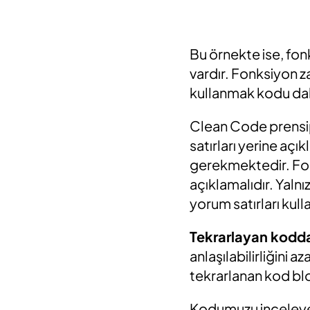
Bu örnekte ise, fon
vardır. Fonksiyon z
kullanmak kodu daha 
Clean Code prensip
satırları yerine açı
gerekmektedir. Fon
açıklamalıdır. Yaln
yorum satırları ku
Tekrarlayan kodda
anlaşılabilirliğini a
tekrarlanan kod blo
Kodumuzu inceleyer