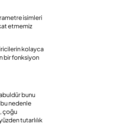
ametre isimleri
ikkat etmemiz
iricilerin kolayca
n bir fonksiyon
kabuldür bunu
e bu nedenle
a, çoğu
yüzden tutarlılık