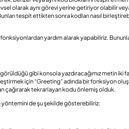
evsel olarak aynı görevi yerine getiriyor olabilir v
Bunları tespit ettikten sonra kodları nasıl birleştireb
i fonksiyonlardan yardım alarak yapabiliriz. Bununl
görüldüğü gibi konsola yazdıracağımız metin iki fa
leştirmek için “Greeting” adında bir fonksiyon olu
an çağırarak tekrarlayan kodu önlemiş olduk.
e yöntemini de şu şekilde gösterebiliriz: