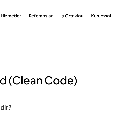
Hizmetler
Referanslar
İş Ortakları
Kurumsal
d (Clean Code)
dir?