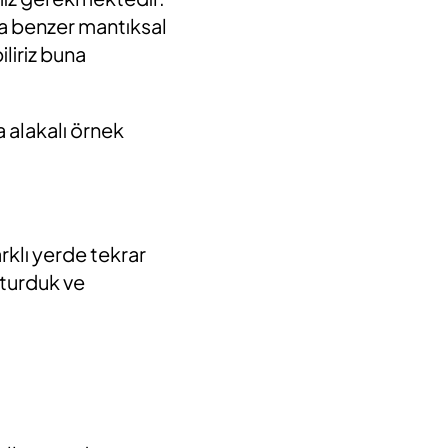
eya benzer mantıksal
iliriz buna
a alakalı örnek
rklı yerde tekrar
şturduk ve