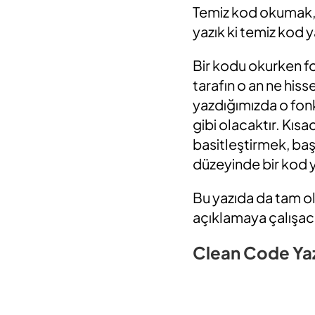
Temiz kod okumak, y
yazık ki temiz kod 
Bir kodu okurken fo
tarafın o an ne his
yazdığımızda o fon
gibi olacaktır. Kıs
basitleştirmek, başk
düzeyinde bir kod 
Bu yazıda da tam ol
açıklamaya çalışac
Clean Code Yaz