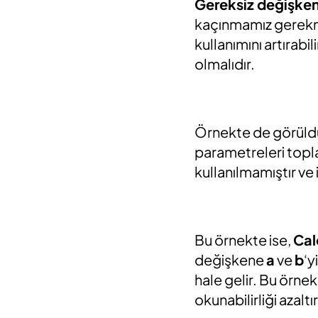
Gereksiz değişken
kaçınmamız gerekme
kullanımını artırabili
olmalıdır.
Örnekte de görüld
parametreleri topl
kullanılmamıştır ve i
Bu örnekte ise,
Cal
değişkene
a
ve
b
‘y
hale gelir. Bu örnek
okunabilirliği azaltır