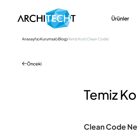
Ürünler
Anasayfa
Kurumsal
Blog
Temiz Kod (Clean Code)
Önceki
Temiz Ko
Clean Code Ne