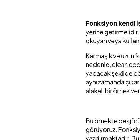
Fonksiyon kendi iş
yerine getirmelidir
okuyan veya kullanan 
Karmaşık ve uzun fo
nedenle, clean code
yapacak şekilde böl
aynı zamanda çıkar
alakalı bir örnek ve
Bu örnekte de görü
görüyoruz. Fonksiyo
yazdırmaktadır. Bu,