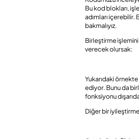
Bu kod blokları, işl
adımları içerebilir. 
bakmalıyız.
Birleştirme işlemin
verecek olursak:
Yukarıdaki örnekte 
ediyor. Bunu da bir
fonksiyonu dışarıd
Diğer bir iyileştirm