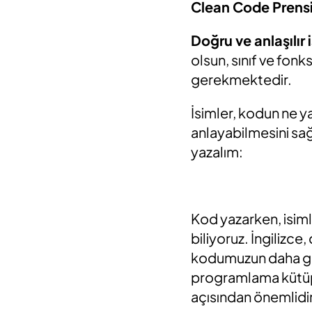
Clean Code Prensi
Doğru ve anlaşılır 
olsun, sınıf ve fonk
gerekmektedir.
İsimler, kodun ne ya
anlayabilmesini sağ
yazalım:
Kod yazarken, isiml
biliyoruz. İngilizc
kodumuzun daha geni
programlama kütüpha
açısından önemlidir