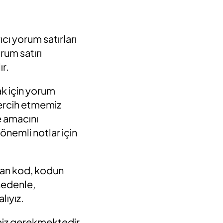
cı yorum satırları
rum satırı
ır.
ak için yorum
 tercih etmemiz
e amacını
önemli notlar için
yan kod, kodun
 nedenle,
lıyız.
miz gerekmektedir.