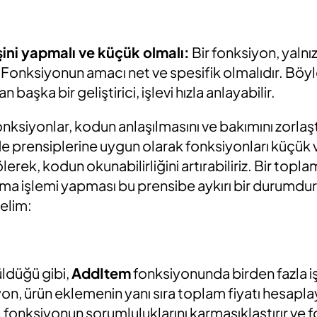
ini yapmalı ve küçük olmalı:
Bir fonksiyon, yalnız
. Fonksiyonun amacı net ve spesifik olmalıdır. Bö
başka bir geliştirici, işlevi hızla anlayabilir.
nksiyonlar, kodun anlaşılmasını ve bakımını zorlaştı
 prensiplerine uygun olarak fonksiyonları küçük ve
erek, kodun okunabilirliğini artırabiliriz. Bir top
ma işlemi yapması bu prensibe aykırı bir durumdur
relim:
ldüğü gibi,
AddItem
fonksiyonunda birden fazla iş
n, ürün eklemenin yanı sıra toplam fiyatı hesapla
 fonksiyonun sorumluluklarını karmaşıklaştırır ve