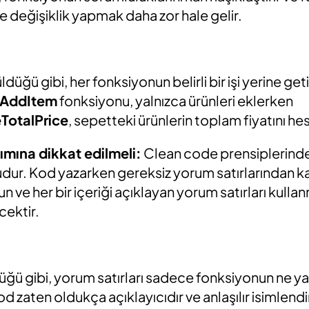
e değişiklik yapmak daha zor hale gelir.
üğü gibi, her fonksiyonun belirli bir işi yerine get
AddItem
fonksiyonu, yalnızca ürünleri eklerken
TotalPrice
, sepetteki ürünlerin toplam fiyatını he
nımına dikkat edilmeli:
Clean code prensiplerinde 
udur. Kod yazarken gereksiz yorum satırlarından 
 ve her bir içeriği açıklayan yorum satırları kull
cektir.
ğü gibi, yorum satırları sadece fonksiyonun ne ya
 Kod zaten oldukça açıklayıcıdır ve anlaşılır isimlendi