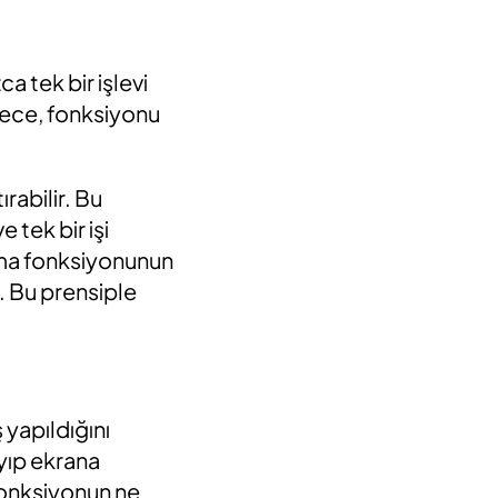
ca tek bir işlevi
ylece, fonksiyonu
rabilir. Bu
 tek bir işi
lama fonksiyonunun
. Bu prensiple
 yapıldığını
yıp ekrana
 fonksiyonun ne