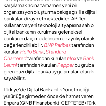
karşılamak adına tamamen yeni bir
organizasyon oluşturma bakış açısı ile dijital
bankaları dizayn etmektedirler. API’leri
kullanan ve yeni teknoloji altyapısına sahip
dijital bankanın kurulması geleneksel
bankanın da iş modelinden bir ayrılış olarak
değerlendirilebilir.
BNP Paribas
tarafından
kurulan
Hello Bank
,
Standard
Chartered
tarafından kurulan
Mox
ve
Bank
Leumi
tarafından kurulan
Pepper
bu gruba
giren bazı dijital banka uygulamaları olarak
sayabiliriz.
Türkiye’de Dijital Bankacılık Yönetmeliği
yürürlüğe girmeden önce de hizmet veren
Enpara (QNB Finansbank), CEPTETEB (Türk