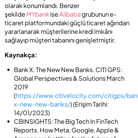
olarak konumlandı. Benzer
şekilde
MYbank
ise
Alibaba
grubunun e-
ticaret platformundaki güçlü ticaret ağından
yararlanarak müşterilerine kredi imkânı
sağlayıp müşteri tabanını genişletmiştir.
Kaynakça:
Bank X: The New New Banks. CITI GPS:
Global Perspectives & Solutions March
2019
(
https://www.citivelocity.com/citigps/ban
x-new-new-banks/
) (Erişim Tarihi:
14/01/2023)
CBINSIGHTS: The Big Tech In FinTech
Reports. How Meta, Google, Apple &