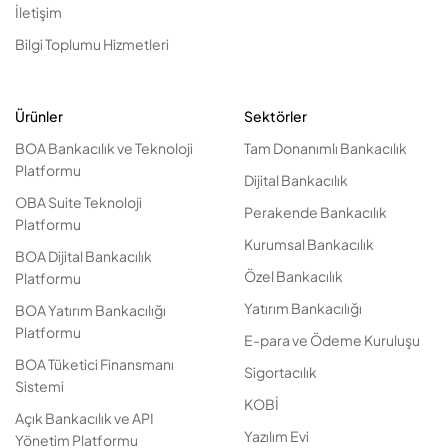
İletişim
Bilgi Toplumu Hizmetleri
Ürünler
Sektörler
BOA Bankacılık ve Teknoloji
Tam Donanımlı Bankacılık
Platformu
Dijital Bankacılık
OBA Suite Teknoloji
Perakende Bankacılık
Platformu
Kurumsal Bankacılık
BOA Dijital Bankacılık
Özel Bankacılık
Platformu
Yatırım Bankacılığı
BOA Yatırım Bankacılığı
Platformu
E-para ve Ödeme Kuruluşu
BOA Tüketici Finansmanı
Sigortacılık
Sistemi
KOBİ
Açık Bankacılık ve API
Yazılım Evi
Yönetim Platformu