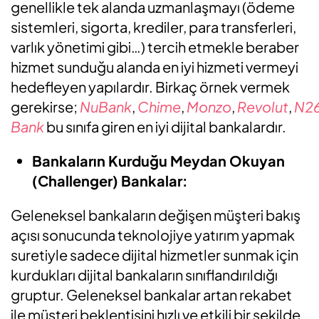
genellikle tek alanda uzmanlaşmayı (ödeme
sistemleri, sigorta, krediler, para transferleri,
varlık yönetimi gibi…) tercih etmekle beraber
hizmet sunduğu alanda en iyi hizmeti vermeyi
hedefleyen yapılardır. Birkaç örnek vermek
gerekirse;
NuBank
,
Chime
,
Monzo
,
Revolut
,
N2
Bank
bu sınıfa giren en iyi dijital bankalardır.
Bankaların Kurduğu Meydan Okuyan
(Challenger) Bankalar:
Geleneksel bankaların değişen müşteri bakış
açısı sonucunda teknolojiye yatırım yapmak
suretiyle sadece dijital hizmetler sunmak için
kurdukları dijital bankaların sınıflandırıldığı
gruptur. Geleneksel bankalar artan rekabet
ile müşteri beklentisini hızlı ve etkili bir şekilde