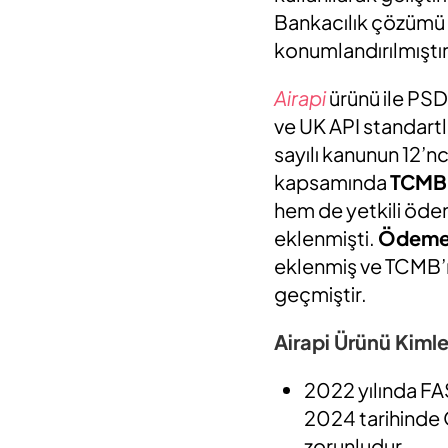
Bankacılık çözümü 
konumlandırılmıştır
Airapi
ürünü ile PSD
ve UK API standart
sayılı kanunun 12’
kapsamında
TCMB 
hem de yetkili ödeme
eklenmişti.
Ödeme 
eklenmiş ve TCMB’ni
geçmiştir.
Airapi Ürünü Kiml
2022 yılında FA
2024 tarihinde 
zorunludur.