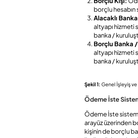
Borçlu Kişi:
Öde
borçlu hesabın s
Alacaklı Banka
altyapı hizmeti 
banka / kuruluşt
Borçlu Banka /
altyapı hizmeti 
banka / kuruluşt
Şekil 1:
Genel İşleyiş ve
Ödeme İste Sistemi
Ödeme İste sistemin
arayüz üzerinden bor
kişinin de borçlu b