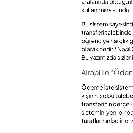
aralarında olduğu il
kullanımına sundu.
Bu sistem sayesinde
transferi talebinde 
öğrenciye harçlık g
olarak nedir? Nasıl Ç
Bu yazımızda sizler 
Airapi ile “Öde
Ödeme İste sistemi,
kişinin ise bu tale
transferinin gerçe
sistemini yeni bir p
taraflarının belirlen