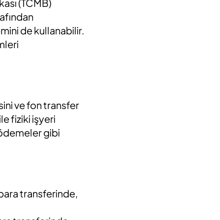
nkası (TCMB)
rafından
mini de kullanabilir.
mleri
ini ve fon transfer
 fiziki işyeri
 ödemeler gibi
para transferinde,