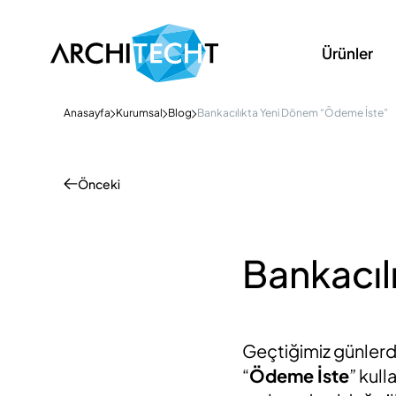
Ürünler
Anasayfa
Kurumsal
Blog
Bankacılıkta Yeni Dönem “Ödeme İste”
Önceki
Bankacıl
Geçtiğimiz günlerde
“
Ödeme İste
” kul