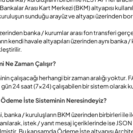
 Bankalar Arası Kart Merkezi (BKM) altyapısı kullanıl
kuruluşun sunduğu arayüz ve altyapı üzerinden bor
zerinden banka / kurumlar arası fon transferi gerçekl
ın kendi havale altyapıları üzerinden aynı banka /
eştirilir.
i Ne Zaman Çalışır?
in çalışacağı herhangi bir zaman aralığı yoktur. FA
7 gün 24 saat (7×24) çalışabilen bir sistem olarak k
 Ödeme İste Sisteminin Neresindeyiz?
banka / kuruluşların BKM üzerinden birbirleri ile il
lanılarak, istek / yanıt mesaj içeriklerinde ise JSON
irilmiştir. Bu kapsamda Ödeme İste altyapısı Archit