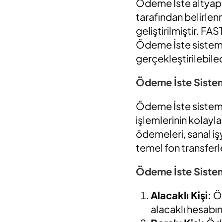
Ödeme İste altyapı
tarafından belirlen
geliştirilmiştir. FA
Ödeme İste sistemi 
gerçekleştirilebilec
Ödeme İste Sistem
Ödeme İste sistemi,
işlemlerinin kolayla
ödemeleri, sanal iş
temel fon transferle
Ödeme İste Sistem
Alacaklı Kişi:
Öd
alacaklı hesabın