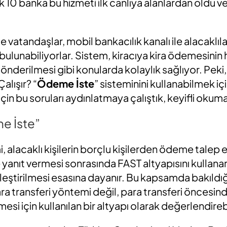
k 10 banka bu hizmeti ilk canlıya alanlardan oldu ve
 vatandaşlar, mobil bankacılık kanalı ile alacaklıl
bulunabiliyorlar. Sistem, kiracıya kira ödemesinin h
önderilmesi gibi konularda kolaylık sağlıyor. Peki,
alışır? “
Ödeme İste
” sisteminini kullanabilmek iç
için bu soruları aydınlatmaya çalıştık, keyifli okumal
me İste”
 alacaklı kişilerin borçlu kişilerden ödeme talep 
be yanıt vermesi sonrasında FAST altyapısını kullana
kleştirilmesi esasına dayanır. Bu kapsamda bakıld
ara transferi yöntemi değil, para transferi öncesin
mesi için kullanılan bir altyapı olarak değerlendirebi