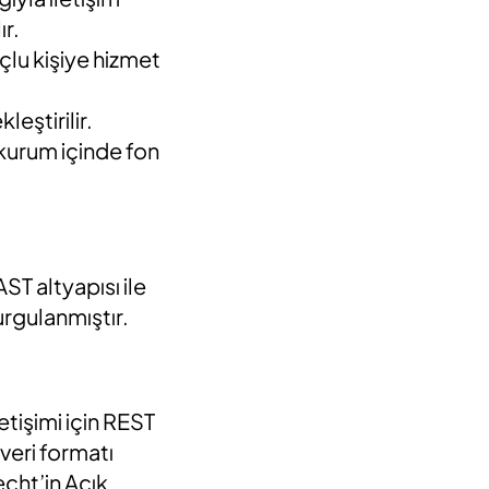
ır.
çlu kişiye hizmet
eştirilir.
 kurum içinde fon
ST altyapısı ile
urgulanmıştır.
etişimi için REST
 veri formatı
echt’in Açık