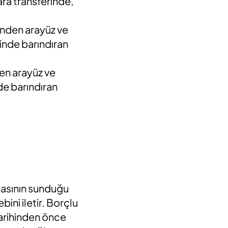
ra transferinde,
rinden arayüz ve
sinde barındıran
den arayüz ve
de barındıran
masının sunduğu
ini iletir. Borçlu
tarihinden önce