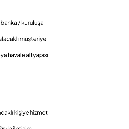
ı banka / kuruluşa
, alacaklı müşteriye
eya havale altyapısı
caklı kişiye hizmet
ğıyla iletişim