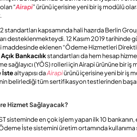
olan “
Airapi
” ürünü içerisine yeni bir iş modülü ola
.
2 standartları kapsamında hali hazırda Berlin Grou
ları desteklenmekteydi. 12 Kasım 2019 tarihinde 
nci maddesinde eklenen “Ödeme Hizmetleri Direkti
Açık Bankacılık
standartları da hem hesap hizmet
 sağlayıcı (YÖS) rolleri için Airapi ürününe bir iş
İste
altyapısı da
Airapi
ürünü içerisine yeni bir iş 
n belirlediği tüm sertifikasyon testlerinden başarı
ere Hizmet Sağlayacak?
ST sisteminde en çok işlem yapan ilk 10 bankanın,
Ödeme İste sistemini üretim ortamında kullanıma