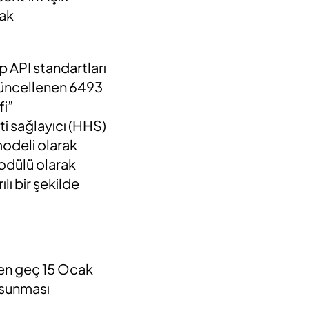
rak
p API standartları
güncellenen 6493
fi”
i sağlayıcı (HHS)
 modeli olarak
modülü olarak
lı bir şekilde
 en geç 15 Ocak
 sunması