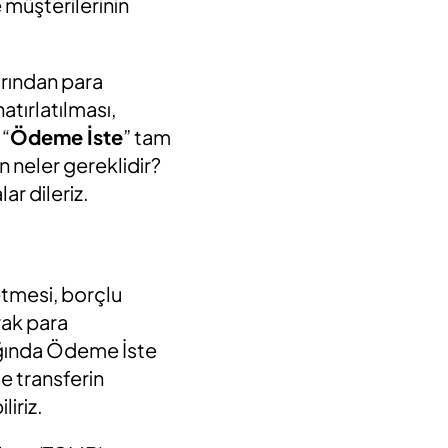
 müşterilerinin
arından para
atırlatılması,
 “
Ödeme İste
” tam
in neler gereklidir?
ar dileriz.
etmesi, borçlu
rak para
ığında Ödeme İste
de transferin
liriz.