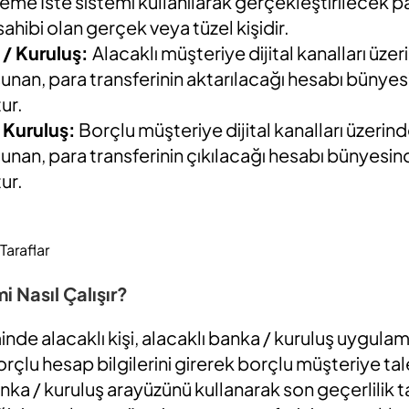
me İste sistemi kullanılarak gerçekleştirilecek pa
ahibi olan gerçek veya tüzel kişidir.
 / Kuruluş:
Alacaklı müşteriye dijital kanalları üze
sunan, para transferinin aktarılacağı hesabı bünye
ur.
 Kuruluş:
Borçlu müşteriye dijital kanalları üzerin
sunan, para transferinin çıkılacağı hesabı bünyesin
ur.
 Taraflar
 Nasıl Çalışır?
de alacaklı kişi, alacaklı banka / kuruluş uygula
çlu hesap bilgilerini girerek borçlu müşteriye taleb
anka / kuruluş arayüzünü kullanarak son geçerlilik 