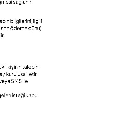
şmesi sağlanır.
n bilgilerini, ilgili
anın son ödeme günü)
ir.
lı kişinin talebini
 kuruluşa iletir.
m veya SMS ile
gelen isteği kabul