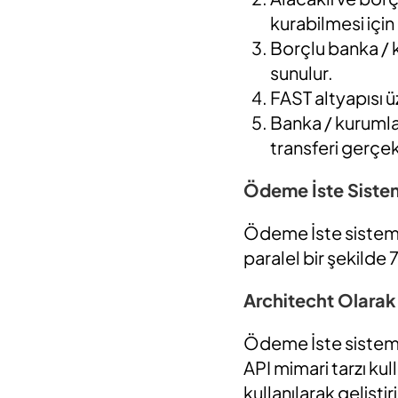
kurabilmesi için
Borçlu banka / 
sunulur.
FAST altyapısı ü
Banka / kurumlar
transferi gerçekl
Ödeme İste Sistem
Ödeme İste sistemin
paralel bir şekilde 
Architecht Olarak
Ödeme İste sistemi, 
API mimari tarzı kul
kullanılarak gelişt