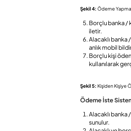
Şekil 4:
Ödeme Yapma (
Borçlu banka / k
iletir.
Alacaklı banka /
anlık mobil bildi
Borçlu kişi ödem
kullanılarak gerç
Şekil 5:
Kişiden Kişiye 
Ödeme İste Sistem
Alacaklı banka /
sunulur.
Alacaklı ve borçl