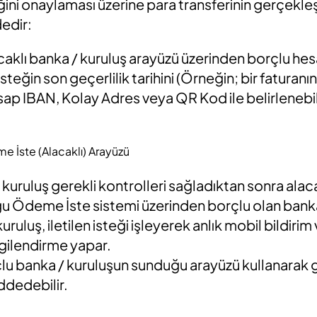
ğini onaylaması üzerine para transferinin gerçekle
dedir:
acaklı banka / kuruluş arayüzü üzerinden borçlu hesabı
 isteğin son geçerlilik tarihini (Örneğin; bir fatur
sap IBAN, Kolay Adres veya QR Kod ile belirlenebil
 İste (Alacaklı) Arayüzü
 kuruluş gerekli kontrolleri sağladıktan sonra alacak
 Ödeme İste sistemi üzerinden borçlu olan banka /
uruluş, iletilen isteği işleyerek anlık mobil bildiri
lgilendirme yapar.
çlu banka / kuruluşun sunduğu arayüzü kullanarak 
ddedebilir.