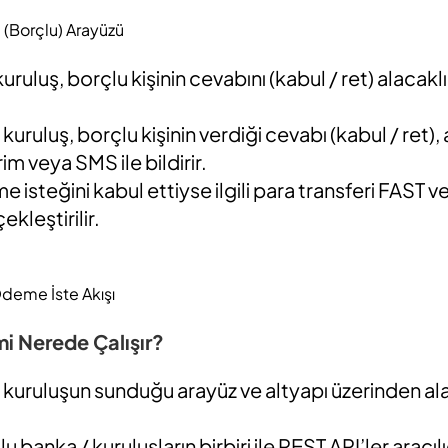
Borçlu) Arayüzü
uruluş, borçlu kişinin cevabını (kabul / ret) alacakl
 kuruluş, borçlu kişinin verdiği cevabı (kabul / ret)
rim veya SMS ile bildirir.
e isteğini kabul ettiyse ilgili para transferi FAST v
ekleştirilir.
Ödeme İste Akışı
i Nerede Çalışır?
 kuruluşun sunduğu arayüz ve altyapı üzerinden ala
u banka / kuruluşların birbiri ile REST API’ler aracılı