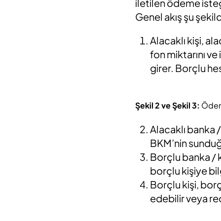
iletilen ödeme iste
Genel akış şu şekil
Alacaklı kişi, al
fon miktarını ve
girer. Borçlu he
Şekil 2 ve Şekil 3:
Ödeme
Alacaklı banka /
BKM’nin sunduğu
Borçlu banka / k
borçlu kişiye bi
Borçlu kişi, bor
edebilir veya re