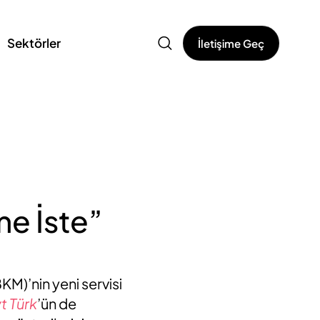
Sektörler
İletişime Geç
e İste”
M)’nin yeni servisi
t Türk
’ün de