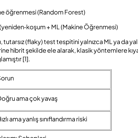
ine öğrenmesi (Random
Forest)
r (yeniden‑koşum + ML
(Makine Öğrenmesi)
,
tutarsız
(flaky)
test tespitini yalnızca ML ya da ya
e hibrit şekilde ele alarak, klasik yöntemlere kıy
ğlamıştır
[1].
orun
oğru ama çok yavaş
ızlı ama
yanlış sınıflandırma riski
laşımı Sebepleri