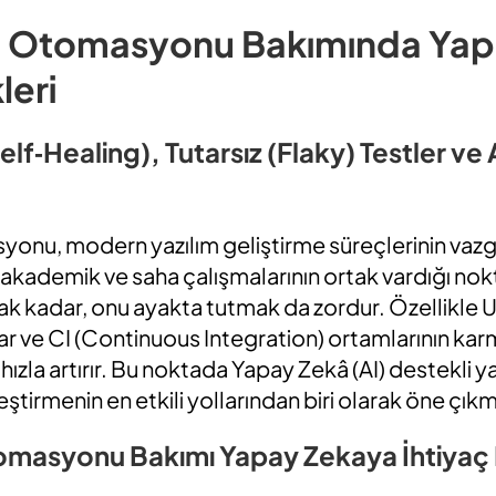
st Otomasyonu Bakımında Ya
leri
lf‑Healing), Tutarsız (Flaky) Testler ve A
yonu, modern yazılım geliştirme süreçlerinin vazg
 akademik ve saha çalışmalarının ortak vardığı nok
kadar, onu ayakta tutmak da zordur. Özellikle UI
ar ve CI (Continuous
Integration) ortamlarının karm
hızla artırır. Bu noktada Yapay Zekâ (AI) destekli y
ştirmenin en etkili yollarından biri olarak öne çık
omasyonu Bakımı Yapay Zekaya İhtiyaç