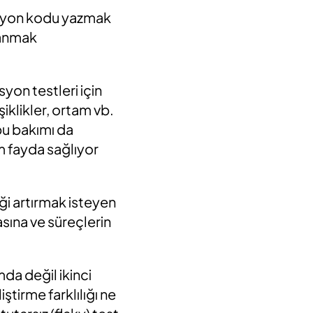
asyon kodu yazmak
lanmak
yon testleri için
klikler, ortam vb.
bu
bakımı da
 fayda sağlıyor
ği artırmak isteyen
sına ve süreçlerin
umda değil
ikinci
tirme farklılığı ne