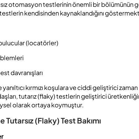
rısız otomasyon testlerinin önemli bir bölümünün 
, testlerin kendisinden kaynaklandığını göstermek
ulucular
(locatörler)
blemleri
est davranışları
anıltıcı kırmızı koşulara ve ciddi geliştirici zaman
aşları,
tutarız (flaky)
testlerin geliştirici üretkenliğ
sel olarak ortaya koymuştur.
le Tutarsız (Flaky) Test Bakımı
er