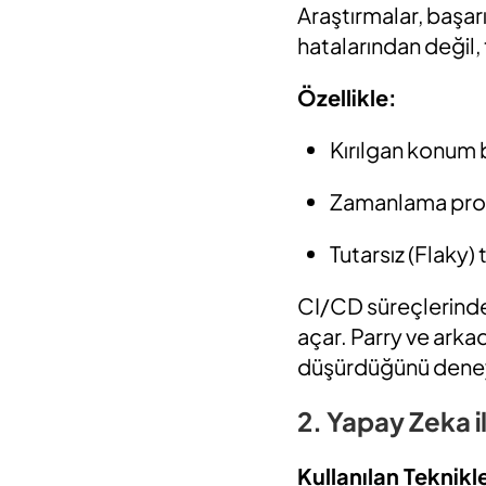
Araştırmalar, başa
hatalarından değil
Özellikle:
Kırılgan
konum b
Zamanlama pro
Tutarsız (Flaky)
t
CI/CD süreçlerinde y
açar.
Parry
ve arkad
düşürdüğünü deney
2. Yapay Zeka i
Kullanılan Teknikl