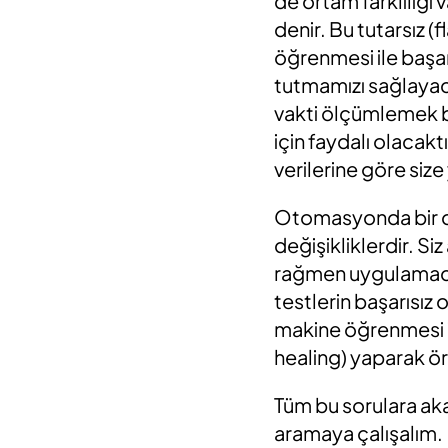
de ortam farklılığı
denir.
Bu
tutarsız (f
öğrenmesi ile başar
tutmamızı sağlayaca
vakti
ölçümlemek
b
için faydalı olacak
verilerine göre size
Otomasyonda bir di
değişikliklerdir. Siz
rağmen
uygulama
testlerin başarısız
makine öğrenmesi
healing)
yapar
ak
ö
Tüm bu sorulara a
aramaya çalışalım.