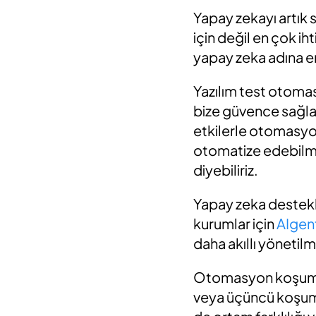
Yapay zekayı artı
için değil en çok 
yapay
zeka
adına en
Yazılım test otoma
bize güvence sağlar
etkilerle
otomasy
otom
atize edebilmi
diyebiliriz.
Yapay zeka destekl
kurumlar için
AIgen
daha akıllı yönetilm
Otomasyon koşu
veya
üçüncü koşumda