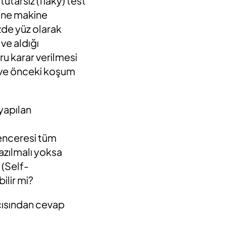
tutarsız (flaky)
test
rine makine
zde yüz olarak
ve aldığı
u karar verilmesi
 ve önceki koşum
yapılan
enceresi tüm
azılmalı yoksa
(Self-
ilir mi?
açısından cevap