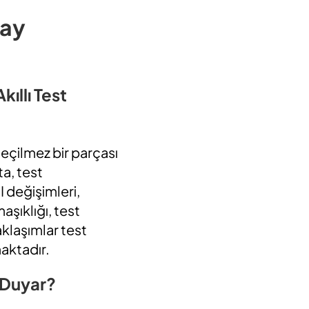
pay
kıllı Test
eçilmez bir parçası
ta, test
 değişimleri,
aşıklığı, test
aklaşımlar test
maktadır.
 Duyar?