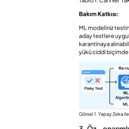
Bakım Katkısı:
ML modeliniz testi
aday testlere uygul
karantinaya alınabi
yükü ciddi biçimde 
Görsel 1. Yapay Zeka ile
3. Öz - onarıml