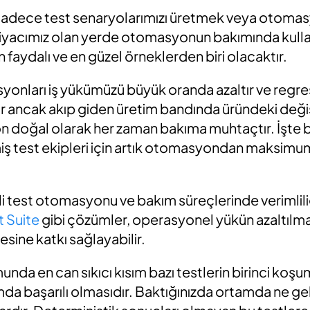
k sadece test senaryolarımızı üretmek veya otom
ihtiyacımız olan yerde otomasyonun bakımında kul
 faydalı ve en güzel örneklerden biri olacaktır.
syonları
iş yükümüzü büyük oranda azaltır ve regres
 ancak akıp giden üretim bandında üründeki değişi
on
doğal olarak her zaman bakıma muhtaçtır. İşte
ş test ekipleri
için
artık otomasyondan maksimum
i test otomasyonu ve bakım süreçlerinde verimlili
t Suite
gibi çözümler, operasyonel yükün azaltılma
esine katkı sağlayabilir.
munda
en can sıkıcı kısım bazı testlerin birinci koş
 başarılı olmasıdır. Baktığınızda ortamda ne geliş