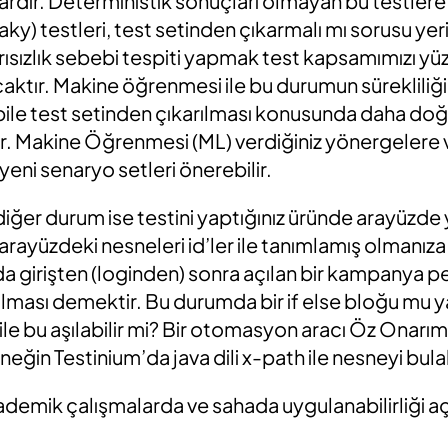
 vardır. Deterministik sonuçları olmayan bu testlere
laky)
testleri, test setinden çıkarmalı mı sorusu ye
ısızlık sebebi tespiti yapmak test kapsamımızı yü
ktır. Makine öğrenmesi ile bu durumun sürekliliği 
ile test setinden çıkarılması konusunda daha doğr
tır. Makine Öğrenmesi
(ML)
verdiğiniz yönergelere
 yeni senaryo setleri önerebilir.
ğer durum ise testini yaptığınız üründe arayüzde 
arayüzdeki nesneleri
id’ler
ile tanımlamış olmanıza
da
girişten (loginden)
sonra
açılan
bir kampanya p
 olması demektir. Bu durumda bir
if
else bloğu mu y
ile bu aşılabilir mi?
Bir otomasyon aracı
Öz
Onarım 
rneğin
Testinium’da
java dili
x-path
ile nesneyi bulab
kademik
çalışmalarda ve
sahada uygulanabilirliği 