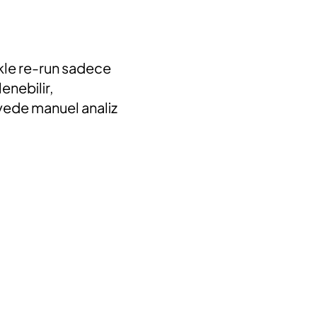
kle re-
run
sadece
enebilir,
sayede manuel analiz