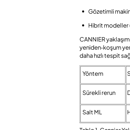
Gözetimli mak
Hibrit modelle
CANNIER yaklaşımı
yeniden‑koşum yerin
daha hızlı tespit sa
Yöntem
S
Sürekli
rerun
D
Salt ML
H
Tablo 1.
Cannier
Yak