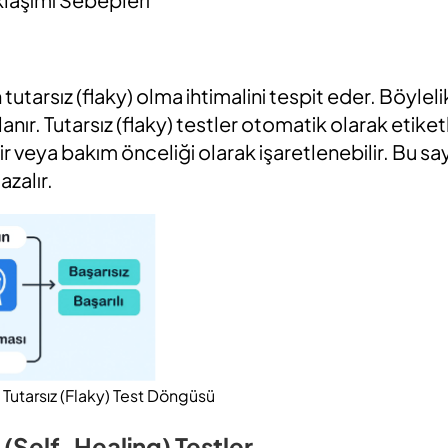
n
tutarsız (
flaky)
olma ihtimalini tespit eder. Böyleli
anır.
Tutarsız (flaky)
testler otomatik olarak etiketl
lir veya bakım önceliği olarak işaretlenebilir. Bu 
azalır.
 Tutarsız (Flaky) Test Döngüsü
ı (Self-Healing) Testler