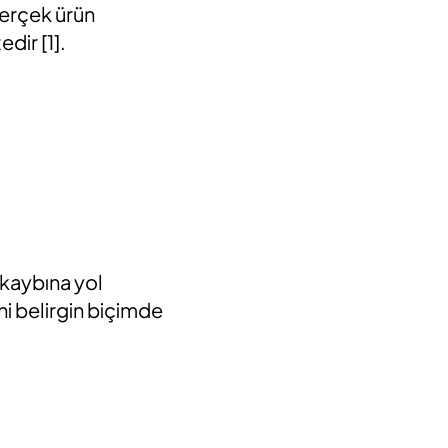
gerçek ürün
tedir
[1
].
 kaybına yol
ini belirgin biçimde