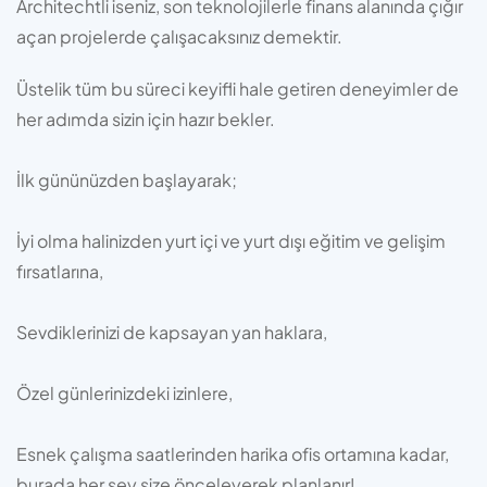
Architechtli iseniz, son teknolojilerle finans alanında çığır
açan projelerde çalışacaksınız demektir.
Üstelik tüm bu süreci keyifli hale getiren deneyimler de
her adımda sizin için hazır bekler.
İlk gününüzden başlayarak;
İyi olma halinizden yurt içi ve yurt dışı eğitim ve gelişim
fırsatlarına,
Sevdiklerinizi de kapsayan yan haklara,
Özel günlerinizdeki izinlere,
Esnek çalışma saatlerinden harika ofis ortamına kadar,
burada her şey size önceleyerek planlanır!