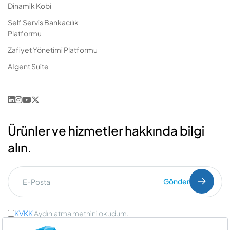
Dinamik Kobi
Self Servis Bankacılık
Platformu
Zafiyet Yönetimi Platformu
AIgent Suite
Ürünler ve hizmetler hakkında bilgi
alın.
Gönder
KVKK
Aydınlatma metnini okudum.
Ticari İleti Onayı
ve
Açık Rıza Onayı