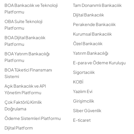
BOA Bankacılık ve Teknoloji
Tam Donanımlı Bankacılık
Platformu
Dijital Bankacılık
OBA Suite Teknoloji
Perakende Bankacılık
Platformu
Kurumsal Bankacılık
BOA Dijital Bankacılık
Özel Bankacılık
Platformu
Yatırım Bankacılığı
BOA Yatırım Bankacılığı
Platformu
E-para ve Ödeme Kuruluşu
BOA Tüketici Finansmanı
Sigortacılık
Sistemi
KOBİ
Açık Bankacılık ve API
Yazılım Evi
Yönetim Platformu
Girişimcilik
Çok Faktörlü Kimlik
Doğrulama
Siber Güvenlik
Ödeme Sistemleri Platformu
E-ticaret
Dijital Platform