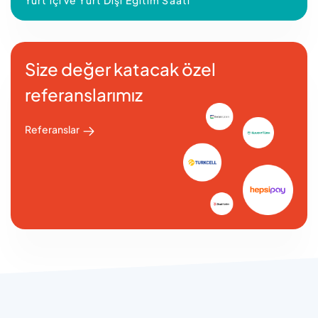
Yurt içi ve Yurt Dışı Eğitim Saati
Size değer katacak özel
referanslarımız
Referanslar