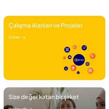
Çalışma Alanları ve Projeler
Ürünler
Size değer katan bir şirket
Hakkımızda