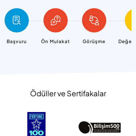
Başvuru
Ön Mulakat
Görüşme
Değerl
Ödüller ve Sertifakalar