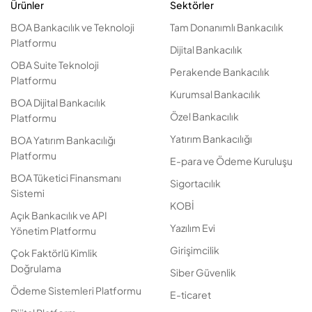
Ürünler
Sektörler
BOA Bankacılık ve Teknoloji
Tam Donanımlı Bankacılık
Platformu
Dijital Bankacılık
OBA Suite Teknoloji
Perakende Bankacılık
Platformu
Kurumsal Bankacılık
BOA Dijital Bankacılık
Özel Bankacılık
Platformu
Yatırım Bankacılığı
BOA Yatırım Bankacılığı
Platformu
E-para ve Ödeme Kuruluşu
BOA Tüketici Finansmanı
Sigortacılık
Sistemi
KOBİ
Açık Bankacılık ve API
Yazılım Evi
Yönetim Platformu
Girişimcilik
Çok Faktörlü Kimlik
Doğrulama
Siber Güvenlik
Ödeme Sistemleri Platformu
E-ticaret