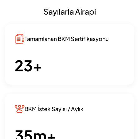
Sayılarla Airapi
Tamamlanan BKM Sertifikasyonu
23
+
BKM İstek Sayısı / Aylık
35
m+