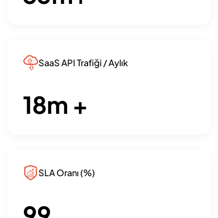
SaaS API Trafiği / Aylık
18
m +
SLA Oranı (%)
99