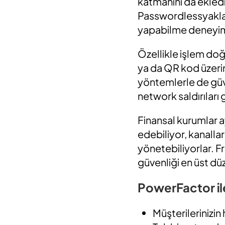
katmanını da ekledi
Passwordlessyaklaşı
yapabilme deneyim
Özellikle işlem do
ya da QR kod üzerin
yöntemlerle de güven
network saldırıları 
Finansal kurumlar ay
edebiliyor, kanallar
yönetebiliyorlar. 
güvenliği en üst düz
PowerFactor ile
Müşterilerinizin