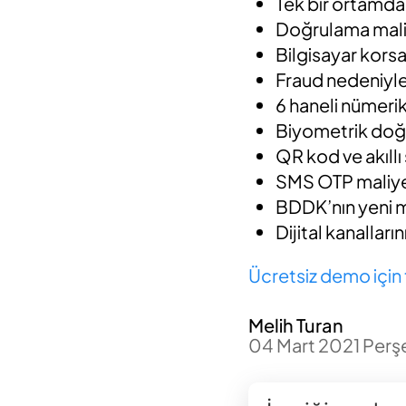
Tek bir ortamdan
Doğrulama maliy
Bilgisayar korsa
Fraud nedeniyl
6 haneli nümerik 
Biyometrik doğr
QR kod ve akıllı
SMS OTP maliyet
BDDK’nın yeni 
Dijital kanallar
Ücretsiz demo için 
Melih Turan
04 Mart 2021 Per