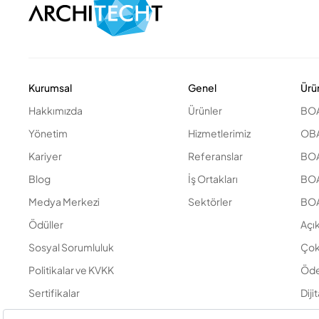
Kurumsal
Genel
Ürü
Hakkımızda
Ürünler
BOA
Yönetim
Hizmetlerimiz
OBA
Kariyer
Referanslar
BOA 
Blog
İş Ortakları
BOA
Medya Merkezi
Sektörler
BOA
Ödüller
Açı
Sosyal Sorumluluk
Çok
Politikalar ve KVKK
Öde
Sertifikalar
Diji
İletişim
Din