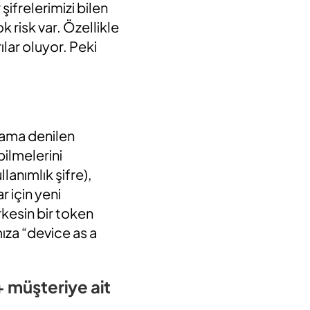
şifrelerimizi bilen
k risk var. Özellikle
lar oluyor. Peki
ulama denilen
bilmelerini
anımlık şifre),
r için yeni
kesin bir token
ıza “device as a
+ müşteriye ait