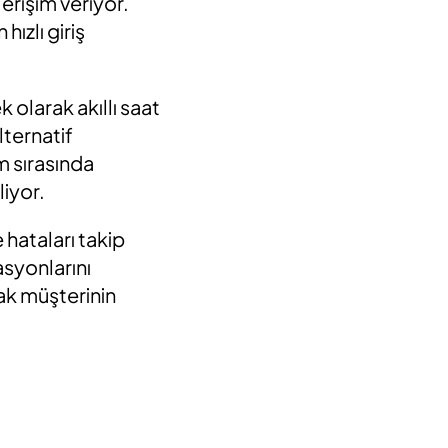
erişim veriyor.
ızlı giriş
olarak akıllı saat
lternatif
m sırasında
liyor.
 hataları takip
asyonlarını
ak müşterinin