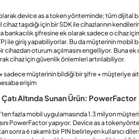
 olarak device as a token yönteminde; tüm dijital b
l cihaz taşıdığı için bir SDK ile cihazlarının kendile
 bankacılık şifresine ek olarak sadece o cihaz için
TP) ile giriş yapabiliyorlar. Bu da müşterinin mobil b
bir cihazdan oturum açılmasını engelliyor. Buna ek
k cihaz için güvenlik önlemleri artırılabiliyor.
+ sadece müşterinin bildiği bir şifre + müşteriye ai
hesaba erişim
k Çatı Altında Sunan Ürün: PowerFactor
ten fazla mobil uygulamasında 1.3 milyon müşterin
ını PowerFactor yapıyor. Device as a tokenyönte
an sonra 6 rakamlı bir PIN belirleyen kullanıcı dil