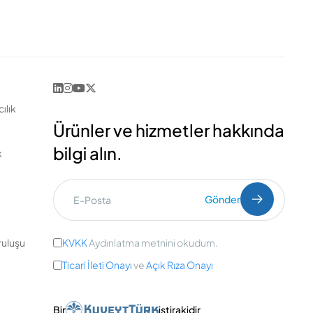
ılık
Ürünler ve hizmetler hakkında
bilgi alın.
k
Gönder
uluşu
KVKK
Aydınlatma metnini okudum.
Ticari İleti Onayı
ve
Açık Rıza Onayı
Bir
iştirakidir