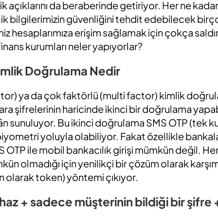
k açıklarını da beraberinde getiriyor. Her ne kadar 
itik bilgilerimizin güvenliğini tehdit edebilecek birço
iz hesaplarımıza erişim sağlamak için çokça saldırı
inans kurumları neler yapıyorlar?
imlik Doğrulama Nedir
actor) ya da çok faktörlü (multi factor) kimlik doğr
ara şifrelerinin haricinde ikinci bir doğrulama yapa
n sunuluyor. Bu ikinci doğrulama SMS OTP (tek kull
iyometri yoluyla olabiliyor. Fakat özellikle bankala
OTP ile mobil bankacılık girişi mümkün değil. Her
kün olmadığı için yenilikçi bir çözüm olarak karşım
on olarak token) yöntemi çıkıyor.
haz + sadece müşterinin bildiği bir şifre 