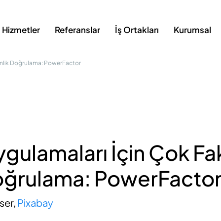
Hizmetler
Referanslar
İş Ortakları
Kurumsal
Kimlik Doğrulama: PowerFactor
ygulamaları İçin Çok Fa
oğrulama: PowerFacto
ser,
Pixabay