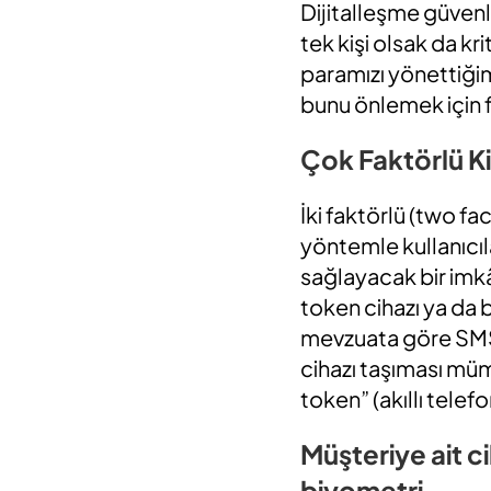
Dijitalleşme güvenli
tek kişi olsak da kr
paramızı yönettiğim
bunu önlemek için f
Çok Faktörlü K
İki faktörlü (two f
yöntemle kullanıcıl
sağlayacak bir imkâ
token cihazı ya da b
mevzuata göre SMS 
cihazı taşıması müm
token” (akıllı telef
Müşteriye ait ci
biyometri