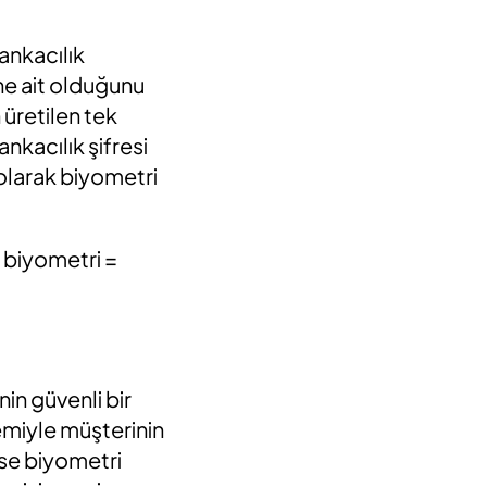
ankacılık
rine ait olduğunu
 üretilen tek
ankacılık şifresi
 olarak biyometri
t biyometri =
in güvenli bir
miyle müşterinin
erse biyometri