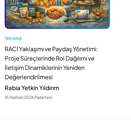
T
A
Teknoloji
K
RACI Yaklaşımı ve Paydaş Yönetimi:
D
Proje Süreçlerinde Rol Dağılımı ve
A
İletişim Dinamiklerinin Yeniden
2
Değerlendirilmesi
Rabia Yetkin Yıldırım
15 Haziran 2026 Pazartesi