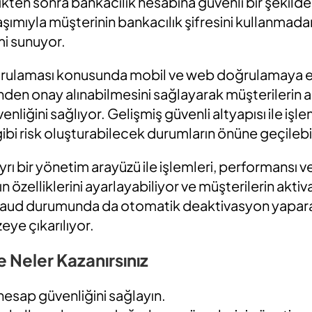
kten sonra bankacılık hesabına güvenli bir şekilde 
mıyla müşterinin bankacılık şifresini kullanmadan h
i sunuyor.
ğrulaması konusunda mobil ve web doğrulamaya ek 
den onay alınabilmesini sağlayarak müşterilerin a
liğini sağlıyor. Gelişmiş güvenli altyapısı ile işle
gibi risk oluşturabilecek durumların önüne geçilebi
rı bir yönetim arayüzü ile işlemleri, performansı ve
ın özelliklerini ayarlayabiliyor ve müşterilerin aktiv
Fraud durumunda da otomatik deaktivasyon yapar
eye çıkarılıyor.
 Neler Kazanırsınız
 hesap güvenliğini sağlayın.