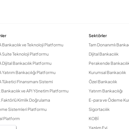
nler
Sektörler
 Bankacılık ve Teknoloji Platformu
Tam Donanımlı Bankac
 Suite Teknoloji Platformu
Dijital Bankacılık
Dijital Bankacılık Platformu
Perakende Bankacılı
 Yatırım Bankacılığı Platformu
Kurumsal Bankacılık
 Tüketici Finansmanı Sistemi
Özel Bankacılık
k Bankacılık ve API Yönetim Platformu
Yatırım Bankacılığı
 Faktörlü Kimlik Doğrulama
E-para ve Ödeme Kur
me Sistemleri Platformu
Sigortacılık
tal Platform
KOBİ
amik Kobi
Yazılım Evi