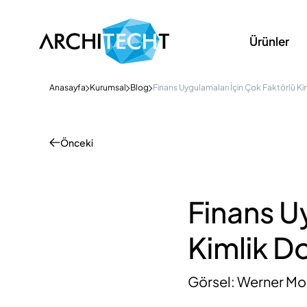
Ürünler
Anasayfa
Kurumsal
Blog
Finans Uygulamaları İçin Çok Faktörlü 
Önceki
Finans U
Kimlik D
Görsel: Werner Mo