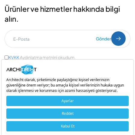
Ürünler ve hizmetler hakkında bilgi
alın.
Gönder
KVKK
Aydınlatma metnini okudum.
Ticari İleti Onayı
ve
Açık Rıza Onayı
Bir
iştirakidir
Copyright © 2026 Architecht. Her hakkı saklıdır.
Çerez Politikası