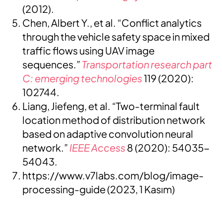
(2012).
Chen, Albert Y., et al. “Conflict analytics
through the vehicle safety space in mixed
traffic flows using UAV image
sequences.”
Transportation research part
C: emerging technologies
119 (2020):
102744.
Liang, Jiefeng, et al. “Two-terminal fault
location method of distribution network
based on adaptive convolution neural
network.”
IEEE Access
8 (2020): 54035-
54043.
https://www.v7labs.com/blog/image-
processing-guide (2023, 1 Kasım)