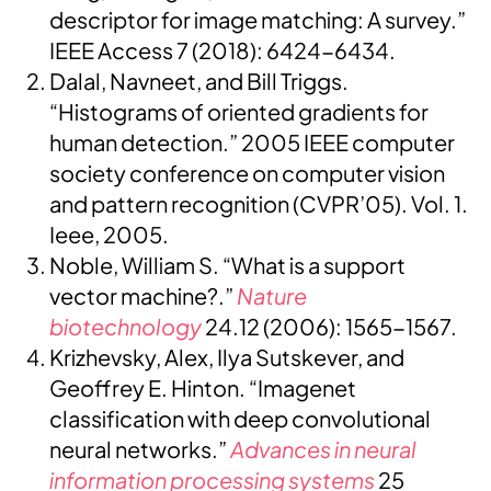
descriptor for image matching: A survey.”
IEEE Access 7 (2018): 6424-6434.
Dalal, Navneet, and Bill Triggs.
“Histograms of oriented gradients for
human detection.” 2005 IEEE computer
society conference on computer vision
and pattern recognition (CVPR’05). Vol. 1.
Ieee, 2005.
Noble, William S. “What is a support
vector machine?.”
Nature
biotechnology
24.12 (2006): 1565-1567.
Krizhevsky, Alex, Ilya Sutskever, and
Geoffrey E. Hinton. “Imagenet
classification with deep convolutional
neural networks.”
Advances in neural
information processing systems
25