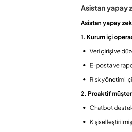
Asistan yapay z
Asistan yapay zek
1.
Kurum içi oper
Veri girişi ve d
E-posta ve rap
Risk yönetimi i
2.
Proaktif müşteri
Chatbot destekl
Kişiselleştirilm