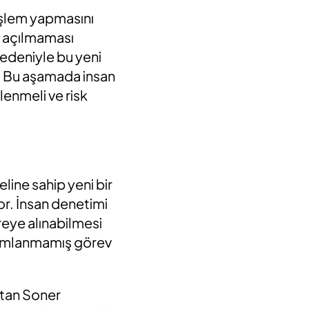
 işlem yapmasını
le açılmaması
 nedeniyle bu yeni
r. Bu aşamada insan
lenmeli ve risk
line sahip yeni bir
or. İnsan denetimi
reye alınabilmesi
anımlanmamış görev
atan Soner