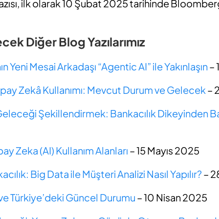
zısı, ilk olarak 10 Şubat 2025 tarihinde Bloombe
lecek Diğer Blog Yazılarımız
n Yeni Mesai Arkadaşı “Agentic AI” ile Yakınlaşın
– 
Yapay Zekâ Kullanımı: Mevcut Durum ve Gelecek
– 
Geleceği Şekillendirmek: Bankacılık Dikeyinden 
ay Zeka (AI) Kullanım Alanları
– 15 Mayıs 2025
cılık: Big Data ile Müşteri Analizi Nasıl Yapılır?
– 2
 ve Türkiye’deki Güncel Durumu
– 10 Nisan 2025