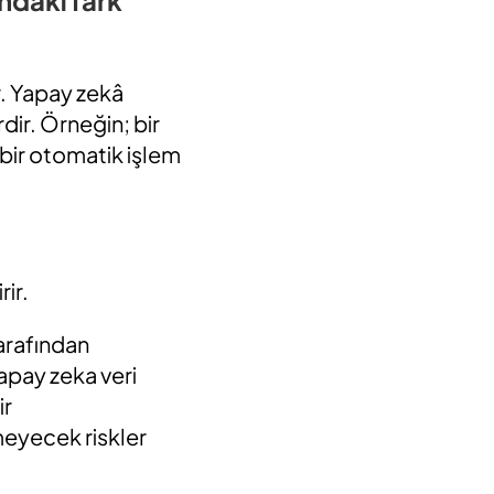
ır. Yapay zekâ
rdir. Örneğin; bir
 bir otomatik işlem
ir.
tarafından
yapay zeka veri
ir
meyecek riskler