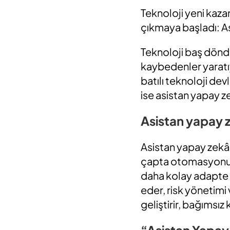
Teknoloji yeni kaz
çıkmaya başladı: A
Teknoloji baş döndür
kaybedenler yaratı
batılı teknoloji dev
ise asistan yapay z
Asistan yapay z
Asistan yapay zekâ
çapta otomasyonu b
daha kolay adapte ol
eder, risk yönetimi 
geliştirir, bağımsız
“Asistan Yapay 