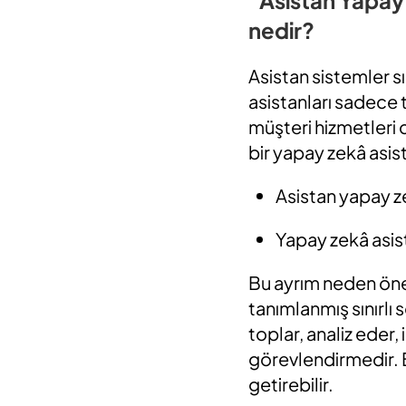
nedir?
Asistan sistemler sık
asistanları sadece t
müşteri hizmetleri 
bir yapay zekâ asist
Asistan yapay ze
Yapay zekâ asist
Bu ayrım neden önem
tanımlanmış sınırlı
toplar, analiz eder, 
görevlendirmedir. 
getirebilir.