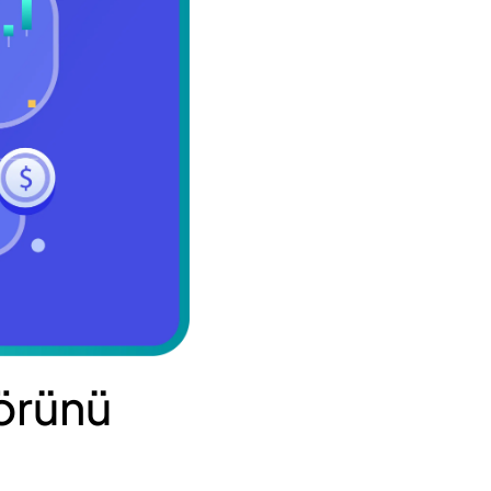
örünü