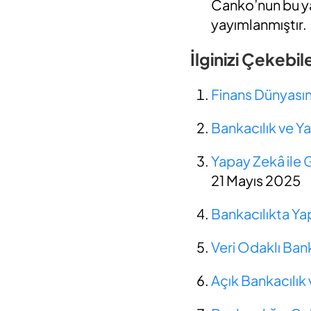
Canko’nun bu ya
yayımlanmıştır.
İlginizi Çekebi
Finans Dünyasını
Bankacılık ve 
Yapay Zekâ ile 
21 Mayıs 2025
Bankacılıkta Yap
Veri Odaklı Banka
Açık Bankacılık