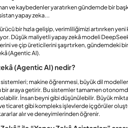
anan ve kaybedenler yaratırken gündemde bir baş
sistan yapay zeka...
ücü bir hızla gelişip, verimliliğimizi artırırken yen
yor. Düşük maliyetli yapay zekâ modeli DeepSeek’i
lerini ve çip üreticilerini şaşırtırken, gündemdeki 
ekâ (Agentic AI).
ekâ (Agentic AI) nedir?
 sistemleri; makine öğrenmesi, büyük dil modeller
ir araya getirir. Bu sistemler tamamen otonomdur
abilir. İnsan beyni gibi düşünülebilir. Büyük mikta
ve ticaret gibi kompleks işlevlerde içgörüler oluştu
 kararlar alır ve deneyimlerinden öğrenir.
Zekâ” ile “Yapay Zekâ Asistanları” arası