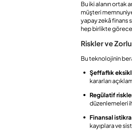
Bu iki alanın ortak 
müşteri memnuniyet
yapay zekâ finans 
hep birlikte görece
Riskler ve Zorlu
Bu teknolojinin bera
Şeffaflık eksikl
kararları açıklam
Regülatif riskle
düzenlemeleri ih
Finansal istikrar
kayıplara ve sist