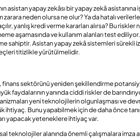
ın asistan yapay zekâsı bir yapay zekâ asistanına
m zarara neden olursa ne olur? Ya da hatalı veriler
ılır, yanlış kredi verme kararları alırsa? Bu riskler
neme aşamasında ve kullanım alanları test ediliyo
e sahiptir. Asistan yapay zekâ sistemleri sürekli iz
eri titizlikle yürütülmelidir.
 finans sektörünü yeniden şekillendirme potansiye
yük faydalarının yanında ciddi riskler de barındırıy
nizmaları yeni teknolojilerin olgunlaşması ve dev
üyük ihtiyaç. Bunu yapabilmek için de daha önce t
arı yapacak yeteneklere ihtiyaç var.
sal teknolojiler alanında önemli çalışmalara imza 