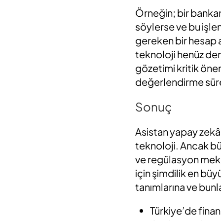
Örneğin; bir bankan
söylerse ve bu işle
gereken bir hesap aç
teknoloji henüz de
gözetimi kritik önem
değerlendirme süreçl
Sonuç
Asistan yapay zekâ,
teknoloji. Ancak bü
ve regülasyon meka
için şimdilik en b
tanımlarına ve bunl
Türkiye’de finan