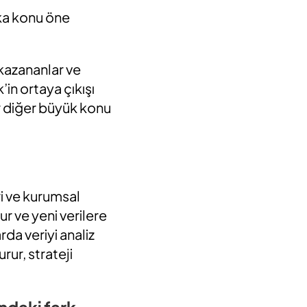
ka konu öne
i kazananlar ve
n ortaya çıkışı
bir diğer büyük konu
i ve kurumsal
 ve yeni verilere
rda veriyi analiz
rur, strateji
ndaki fark