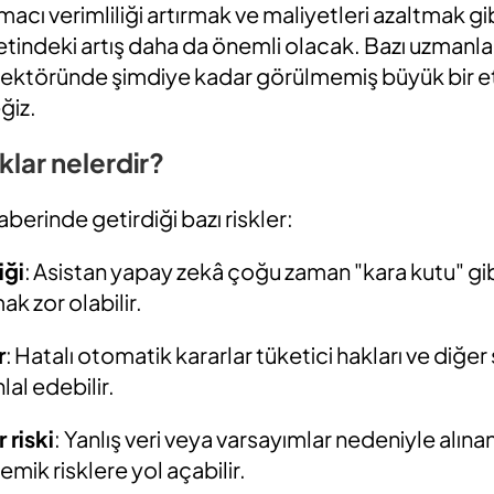
amacı verimliliği artırmak ve maliyetleri azaltmak g
indeki artış daha da önemli olacak. Bazı uzmanlar
sektöründe şimdiye kadar görülmemiş büyük bir etk
ğiz.
klar nelerdir?
berinde getirdiği bazı riskler:
iği
:
Asistan yapay zekâ çoğu zaman "kara kutu" gibi 
ak zor olabilir.
r
:
Hatalı otomatik kararlar tüketici hakları ve diğer
lal edebilir.
 riski
:
Yanlış veri veya varsayımlar nedeniyle alınan
emik risklere yol açabilir.