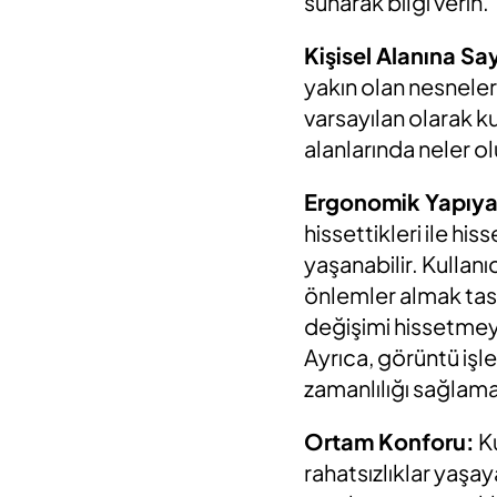
sunarak bilgi verin.
Kişisel Alanına S
yakın olan nesneler
varsayılan olarak k
alanlarında neler olu
Ergonomik Yapıya
hissettikleri ile hi
yaşanabilir. Kullanı
önlemler almak tas
değişimi hissetmeye
Ayrıca, görüntü iş
zamanlılığı sağlama
Ortam Konforu:
Ku
rahatsızlıklar yaşay