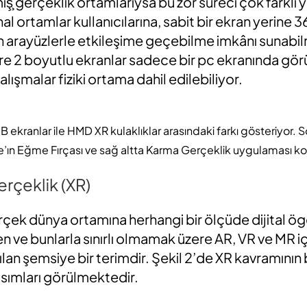
mış̧ gerçeklik ortamlarıysa bu zor süreci çok farklı y
nal ortamlar kullanıcılarına, sabit bir ekran yerine
n arayüzlerle etkileşime geçebilme imkânı sunabil
re 2 boyutlu ekranlar sadece bir pc ekranında gö
ışmalar fiziki ortama dahil edilebiliyor.
B ekranlar ile HMD XR kulaklıklar arasındaki farkı gösteriyor.
’ın Eğme Fırçası ve sağ altta Karma Gerçeklik uygulaması kon
erçeklik (XR)
erçek dünya ortamına herhangi bir ölçüde dijital ö
en ve bunlarla sınırlı olmamak üzere AR, VR ve MR i
nılan şemsiye bir terimdir. Şekil 2’de XR kavramının 
n kısımları görülmektedir.