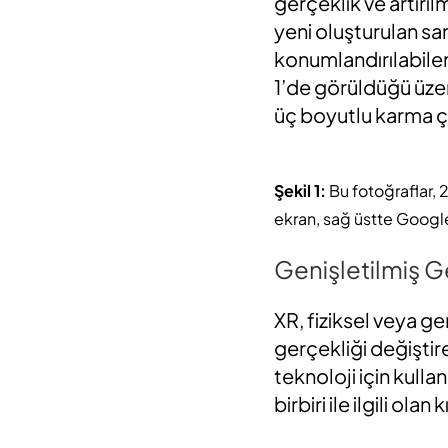
gerçeklik ve artırıl
yeni oluşturulan sa
konumlandırılabile
1’de görüldüğü üze
üç boyutlu karma çal
Şekil 1:
Bu fotoğraflar, 2
ekran, sağ üstte Google
Genişletilmiş G
XR, fiziksel veya g
gerçekliği değiştir
teknoloji için kulla
birbiri ile ilgili ola