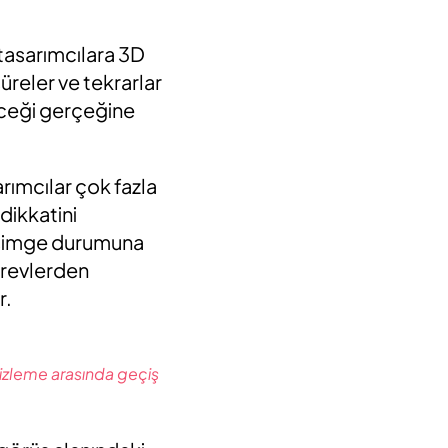
tasarımcılara 3D
süreler ve tekrarlar
leceği gerçeğine
rımcılar çok fazla
 dikkatini
, simge durumuna
örevlerden
r.
izleme arasında geçiş