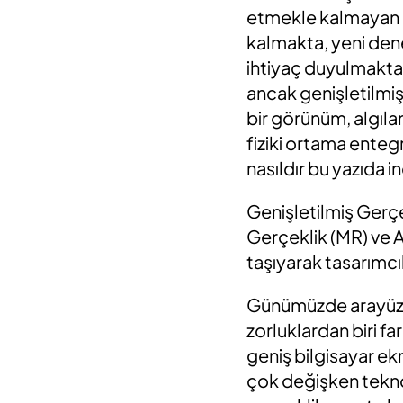
etmekle kalmayan bu
kalmakta, yeni dene
ihtiyaç duyulmaktad
ancak genişletilmi
bir görünüm, algılan
fiziki ortama enteg
nasıldır bu yazıda 
Genişletilmiş Gerçe
Gerçeklik (MR) ve A
taşıyarak tasarımcı
Günümüzde arayüz ve
zorluklardan biri far
geniş bilgisayar ekr
çok değişken teknol