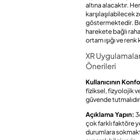
altına alacaktır. He
karşılaşılabilecek z
göstermektedir. Bun
harekete bağlı rahat
ortam ışığı ve renk k
XR Uygulamalar
Önerileri
Kullanıcının Konf
fiziksel, fizyolojik
güvende tutmalıdır
Açıklama Yapın:
3
çok farklı faktöre yo
durumlara sokmaktan