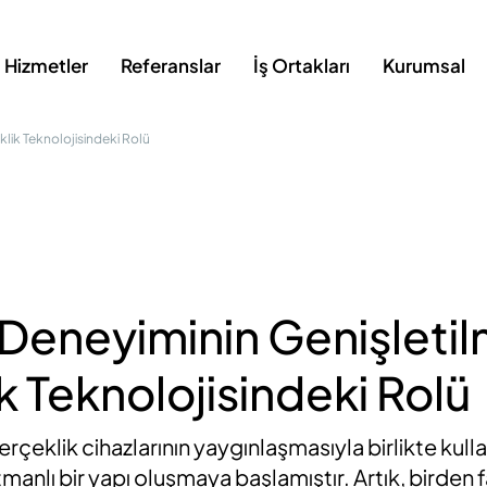
Hizmetler
Referanslar
İş Ortakları
Kurumsal
klik Teknolojisindeki Rolü
 Deneyiminin Genişletil
k Teknolojisindeki Rolü
gerçeklik cihazlarının yaygınlaşmasıyla birlikte kull
manlı bir yapı oluşmaya başlamıştır. Artık, birden 