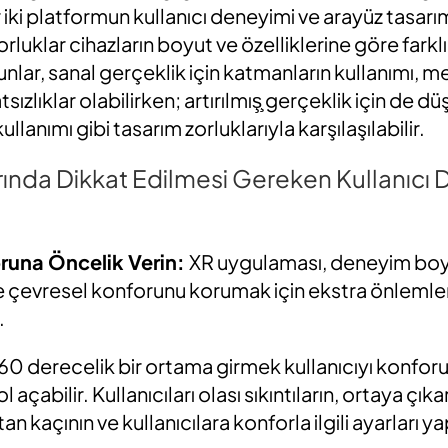
r iki platformun kullanıcı deneyimi ve arayüz tasar
orluklar cihazların boyut ve özelliklerine göre farklı
lar, sanal gerçeklik için katmanların kullanımı, m
sızlıklar olabilirken; artırılmış̧ gerçeklik için de 
ullanımı gibi tasarım zorluklarıyla karşılaşılabilir.
ında Dikkat Edilmesi Gereken Kullanıcı
oruna Öncelik Verin:
XR uygulaması, deneyim boyu
 ve çevresel konforunu korumak için ekstra önlemler
.
60 derecelik bir ortama girmek kullanıcıyı konfor
l açabilir. Kullanıcıları olası sıkıntıların, ortaya çı
 kaçının ve kullanıcılara konforla ilgili ayarları 