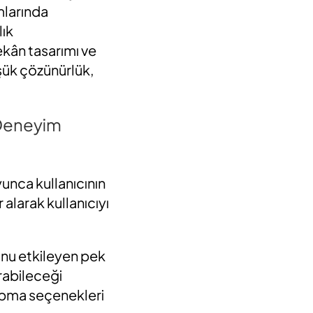
ımlarında
lık
ekân tasarımı ve
düşük çözünürlük,
 Deneyim
nca kullanıcının
 alarak kullanıcıyı
unu etkileyen pek
karabileceği
yapma seçenekleri