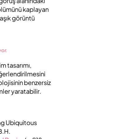
 görüş alanındaki
 bölümünü kaplayan
maşık görüntü
yor.
im tasarımı,
ğerlendirilmesini
olojisinin benzersiz
ler yaratabilir.
ng Ubiquitous
B.H.