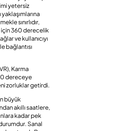
imi yetersiz
ı yaklaşımlarına
ekle sınırlıdır,
 için 360 derecelik
ağlar ve kullanıcıyı
le bağlantısı
 (VR), Karma
 360 dereceye
i zorluklar getirdi.
en büyük
ndan akıllı saatlere,
fonlara kadar pek
 durumdur. Sanal