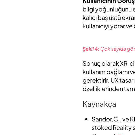
Kullanıcının Görü
bilgi yoğunluğunu e
kalıcı baş üstü ekr
kullanıcıyı yorar ve
Şekil 4:
Çok sayıda görs
Sonuç olarak XR içi
kullanım bağlamı ve
gerektirir. UX tasar
özelliklerinden tam 
Kaynakça
Sandor,C., ve K
stoked Reality s