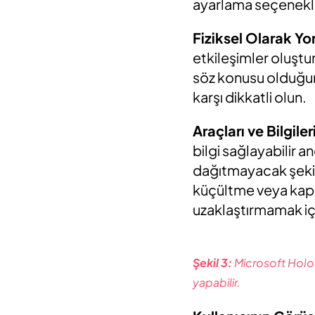
ayarlama seçenekle
Fiziksel Olarak Yo
etkileşimler oluştur
söz konusu olduğund
karşı dikkatli olun.
Araçları ve Bilgil
bilgi sağlayabilir a
dağıtmayacak şekil
küçültme veya kapa
uzaklaştırmamak içi
Şekil 3:
Microsoft Holo
yapabilir.