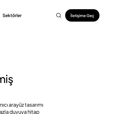
Sektörler
İletişime Geç
miş
anıcı arayüz tasarımı
fazla duyuya hitap