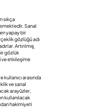
an sıkça
nmemektedir. Sanal
nen yapay bir
rçeklik gözlüğü adı
rlar. Artırılmış̧
bir gözlük
 ve etkileşime
e kullanıcı arasında
eklik ve sanal
nacak arayüzler,
n kullanılacak
rudan hakimiyeti