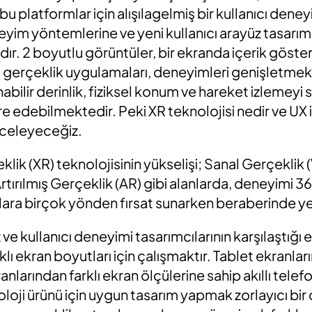
 platformlar için alışılagelmiş bir kullanıcı deney
yim yöntemlerine ve yeni kullanıcı arayüz tasarım
ır. 2 boyutlu görüntüler, bir ekranda içerik gösterm
ş gerçeklik uygulamaları, deneyimleri genişletmek
abilir derinlik, fiziksel konum ve hareket izlemeyi s
re edebilmektedir. Peki XR teknolojisi nedir ve UX i
inceleyeceğiz.
klik (XR) teknolojisinin yükselişi; Sanal Gerçeklik
rtırılmış Gerçeklik (AR) gibi alanlarda, deneyimi
lara birçok yönden fırsat sunarken beraberinde yen
 kullanıcı deneyimi tasarımcılarının karşılaştığı 
klı ekran boyutları için çalışmaktır. Tablet ekranları
anlarından farklı ekran ölçülerine sahip akıllı tele
oji ürünü için uygun tasarım yapmak zorlayıcı bir