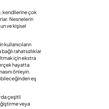
e, kendilerine çok
rlar. Nesnelerin
un ve kişisel
n kullanıcıların
bağlı rahatsızlıklar
altmak için ekstra
gerçek hayatta
masını önleyin.
rabileceğinden eş
rda çeşitli
değiştirme veya