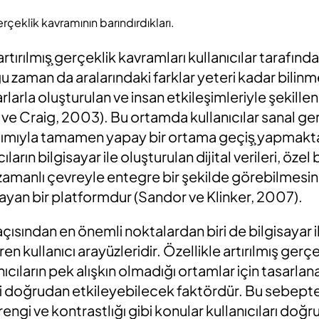
rçeklik kavramının barındırdıkları.
rtırılmış̧ gerçeklik kavramları kullanıcılar tarafınd
ğu zaman da aralarındaki farklar yeteri kadar bili
rlarla oluşturulan ve insan etkileşimleriyle şekille
ve Craig, 2003). Bu ortamda kullanıcılar sanal ge
ardımıyla tamamen yapay bir ortama geçiş̧ yapmaktadı
ların bilgisayar ile oluşturulan dijital verileri, özel 
zamanlı çevreyle entegre bir şekilde görebilmesini
ayan bir platformdur (Sandor ve Klinker, 2007).
çısından en önemli noktalardan biri de bilgisayar il
en kullanıcı arayüzleridir. Özellikle artırılmış gerç
nıcıların pek alışkın olmadığı ortamlar için tasarla
ni doğrudan etkileyebilecek faktördür. Bu sebepte
rengi ve kontrastlığı gibi konular kullanıcıları doğ