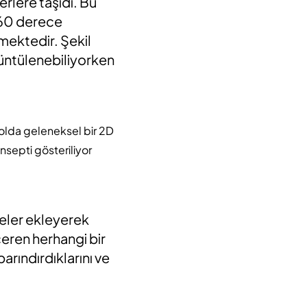
erlere taşıdı. Bu
 360 derece
mektedir. Şekil
rüntülenebiliyorken
 Solda geleneksel bir 2D
septi gösteriliyor
geler ekleyerek
çeren herhangi bir
barındırdıklarını ve