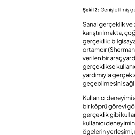
Şekil 2:
Genişletilmiş ge
Sanal gerçeklik ve a
karıştırılmakta, ço
gerçeklik; bilgisaya
ortamdır (Sherman 
verilen bir araç̧ y
gerçeklikse kullanıcı
yardımıyla gerçek 
geçebilmesini sağl
Kullanıcı deneyimi a
bir köprü görevi gör
gerçeklik gibi kulla
kullanıcı deneyimi
ögelerin yerleşimi, 