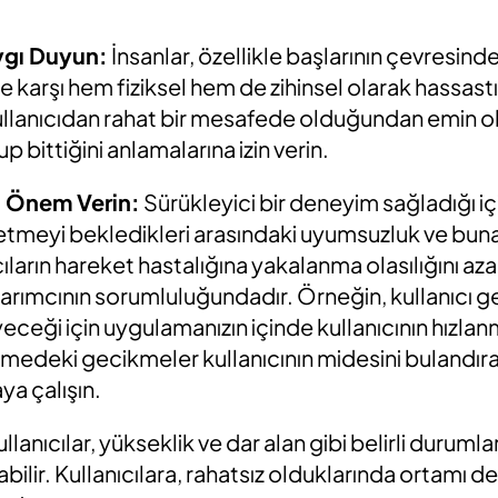
aygı Duyun:
İnsanlar, özellikle başlarının çevresind
e karşı hem fiziksel hem de zihinsel olarak hassastı
ullanıcıdan rahat bir mesafede olduğundan emin ol
p bittiğini anlamalarına izin verin.
 Önem Verin:
Sürükleyici bir deneyim sağladığı içi
ssetmeyi bekledikleri arasındaki uyumsuzluk ve buna 
cıların hareket hastalığına yakalanma olasılığını az
arımcının sorumluluğundadır. Örneğin, kullanıcı 
ceği için uygulamanızın içinde kullanıcının hızlan
lemedeki gecikmeler kullanıcının midesini bulandı
ya çalışın.
llanıcılar, yükseklik ve dar alan gibi belirli durumla
abilir. Kullanıcılara, rahatsız olduklarında ortamı 