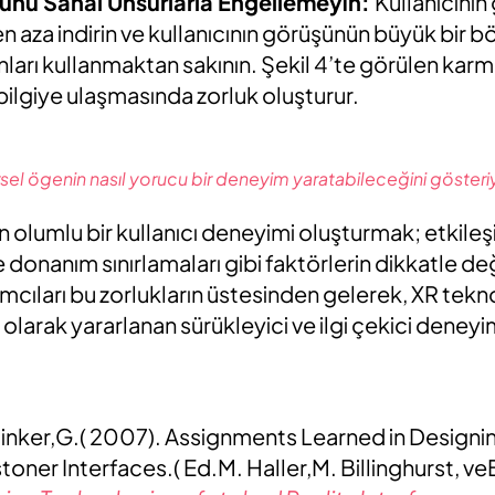
şünü Sanal Unsurlarla Engellemeyin:
Kullanıcının
n aza indirin ve kullanıcının görüşünün büyük bir
anları kullanmaktan sakının. Şekil 4’te görülen kar
 bilgiye ulaşmasında zorluk oluşturur.
el ögenin nasıl yorucu bir deneyim yaratabileceğini gösteri
n olumlu bir kullanıcı deneyimi oluşturmak; etkileş
 donanım sınırlamaları gibi faktörlerin dikkatle de
ımcıları bu zorlukların üstesinden gelerek, XR tekn
olarak yararlanan sürükleyici ve ilgi çekici deneyim
linker,G.( 2007). Assignments Learned in Designi
toner Interfaces.( Ed.M. Haller,M. Billinghurst, ve