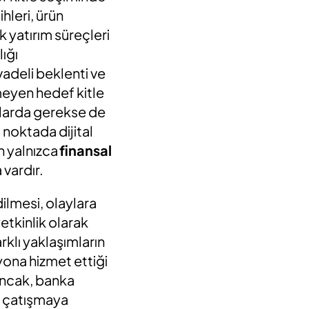
hleri, ürün
k yatırım süreçleri
ığı
vadeli beklenti ve
meyen hedef kitle
mlarda gerekse de
noktada dijital
n yalnızca
finansal
 vardır.
dilmesi, olaylara
etkinlik olarak
rklı yaklaşımların
yona hizmet ettiği
Ancak, banka
ın çatışmaya