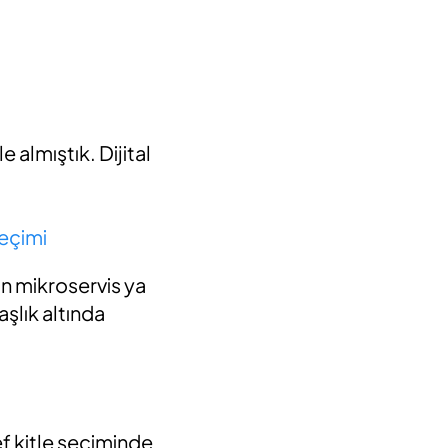
 almıştık. Dijital
.
eçimi
an mikroservis ya
aşlık altında
ef kitle seçiminde