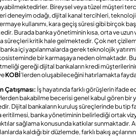
abilmektedirler. Bireysel veya tüzel müşteri terci
ri deneyim odağı, dijital kanal tercihleri, teknoloji
rmaye kullanımı, kara geçiş süresi gibi birçok başl
edir. Burada banka yönetiminin kısa, orta ve uzun 
 süreçleri kritik hale gelmektedir. Çok net çizile
 banka içi yapılanmalarda gerek teknolojik yatırı
osisteminde bir karmaşaya neden olmaktadır. Bu 
meliği gereği dijital bankaların kredi müşterilerini
ve
KOBİ
’lerden oluşabileceğini hatırlamakta fayda
in Çatışması
:
İş hayatında farklı görüşlerin ifade e
flerden bakabilme becerisi genel kabul gören bir y
ir. Dijital bankaların kuruluş süreçlerinde bu tip fa
 eritilmesi, banka yönetiminin belirlediği ortak viz
çıktılar sağlama konusunda katkılar sunmaktadır. 
lanlarda kaldığı bir düzlemde, farklı bakış açıların