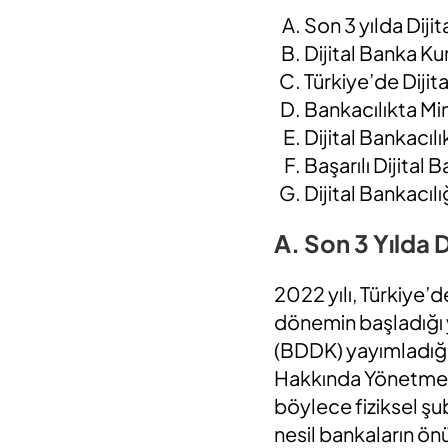
Son 3 yılda Diji
Dijital Banka K
Türkiye’de Dijita
Bankacılıkta Mim
Dijital Bankacıl
Başarılı Dijital
Dijital Bankacı
A. Son 3 Yılda 
2022 yılı, Türkiye’d
dönemin başladığı
(BDDK) yayımladığı “
Hakkında Yönetmelik”
böylece fiziksel ş
nesil bankaların önü