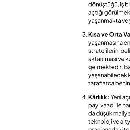
dönüştüğü, iş bi
açtığı görülmek
yaşanmakta ve 
Kısa ve Orta V
yaşanmasına engel
stratejilerini b
aktarılması ve 
gelmektedir. Ban
yaşanabilecek k
taraflarca beni
Kârlılık
:
Yeni aç
payı vaadi ile 
da düşük maliyet
teknoloji ve alt
oranlarındaki t