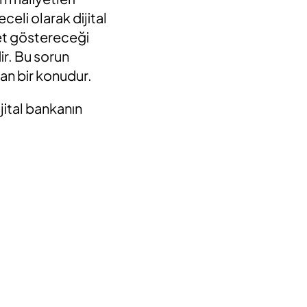
celi olarak dijital
yet göstereceği
r. Bu sorun
yan bir konudur.
jital bankanın