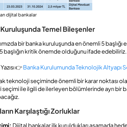
an dijital bankalar
a Kuruluşunda Temel Bileşenler
ımızda bir banka kuruluşunda en önemli 5 başlığı ele
 5 başlığın kritik önemde olduğunu ifade edebiliriz
Yazısı 👉
Banka Kurulumunda Teknolojik Altyapı S
rak teknoloji seçiminde önemli bir karar noktası ol
seçimi ile ilgili de ilerleyen bölümlerinde ayrı bir b
pacağız.
ların Karşılaştığı Zorluklar
çimi
:
Dijital bankalar ilk kuruldukları aşamada hed