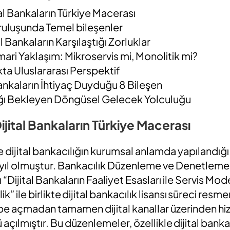
tal Bankaların Türkiye Macerası
uruluşunda Temel bileşenler
l Bankaların Karşılaştığı Zorluklar
ari Yaklaşım: Mikroservis mi, Monolitik mi?
ıkta Uluslararası Perspektif
 Bankaların İhtiyaç Duyduğu 8 Bileşen
lığı Bekleyen Döngüsel Gelecek Yolculuğu
Dijital Bankaların Türkiye Macerası
e dijital bankacılığın kurumsal anlamda yapılandığı 
 yıl olmuştur. Bankacılık Düzenleme ve Denetlem
Dijital Bankaların Faaliyet Esasları ile Servis Mode
 ile birlikte dijital bankacılık lisansı süreci resm
ube açmadan tamamen dijital kanallar üzerinden hi
 açılmıştır. Bu düzenlemeler, özellikle dijital banka