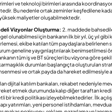
rimleri ve teknoloji birimleri arasında koordinasyon
tedir. Bu nedenle ortak zeminler keşfedilene kada
yüksek maliyetler oluşabilmektedir.
adeli Vizyonlar Oluşturma
:
2. maddede bahsedile
 olunabilmesi için bankanın ilk bir yıl, üç yıl gibi 
elirlemesi, ekibe katılan tüm paydaşlara belirlenen s
kurum geneline yaygınlaştırılarak benimsetilmesi ö
kanın tüm iş ve BT süreçleri bu vizyona göre şekil a
armaşıklık durumları başlangıçta oluşturulan strat
msenmesi ve ortak payda da hareket edilmesiyle a
ılan dijital katılım bankaları, rekabet nedeniyle m
hareket etmek durumunda kalıp diğer taraftan kredi
li bir kredi politikası izleyebilmektedirler. İlk açı
yapı yatırımları, yeni personel istihdamları, mevdua
ers makas pozisyonu, reklam, pazarlama ve lansman