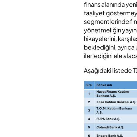
finans alanında yen
faaliyet göstermeye
segmentlerinde fina
yönetmeliğin yayınla
hikayelerini, karşıl
beklediğini, ayrıca 
ilerlediğini ele alac
Aşağıdaki listede T