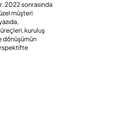
tır. 2022 sonrasında
üzel müşteri
yazıda,
süreçleri, kuruluş
m ve dönüşümün
erspektifte