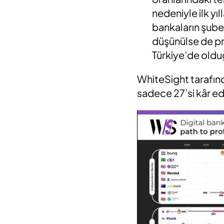
nedeniyle ilk yı
bankaların şubes
düşünülse de pr
Türkiye’de oldu
WhiteSight tarafın
sadece 27’si kâr e