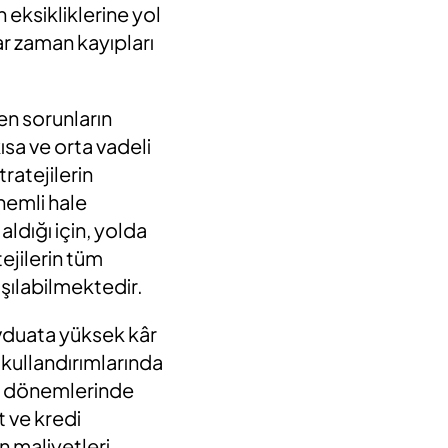
 eksikliklerine yol
r zaman kayıpları
n sorunların
kısa ve orta vadeli
tratejilerin
nemli hale
ldığı için, yolda
ejilerin tüm
şılabilmektedir.
evduata yüksek kâr
 kullandırımlarında
lış dönemlerinde
t ve kredi
 maliyetleri