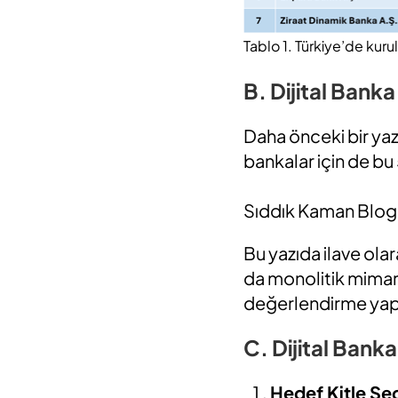
Tablo 1. Türkiye’de kurul
B.
Dijital Bank
Daha önceki bir yaz
bankalar için de bu
Sıddık Kaman Blog 
Bu yazıda ilave ola
da monolitik mimari 
değerlendirme ya
C. Dijital Banka
Hedef Kitle Se