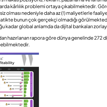
llarda kârlılık problemi ortaya çıkabilmektedir. Göre
iz olması nedeniyle daha az (!) maliyetlerle faali
atikte bunun çok gerçekçi olmadığı görülmektedi
ğu kadar global anlamda da dijital bankaları zorla
dan hazırlanan rapora göre dünya genelinde 272 di
debilmektedir.