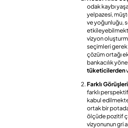
odak kaybı yaşay
yelpazesi, müşte
ve yoğunluğu, se
etkileyebilmekt
vizyon oluşturma
seçimleri gerek
çözüm ortağı ek
bankacılık yönet
tüketicilerden
Farklı Görüşler
farklı perspekti
kabul edilmekted
ortak bir potada
ölçüde pozitif 
vizyonunun gri a