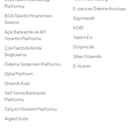
Platformu
E-para ve Ödeme Kuruluşu
BOA Tüketici Finansmanı
Sigortacılık
Sistemi
KOBİ
Açık Bankacılık ve API
Yazılım Evi
Yönetim Platformu
Girişimcilik
Çok Faktörlü Kimlik
Doğrulama
Siber Güvenlik
Ödeme Sistemleri Platformu
E-ticaret
Dijital Platform
Dinamik Kobi
Self Servis Bankacılık
Platformu
Zafiyet Yönetimi Platformu
AIgent Suite