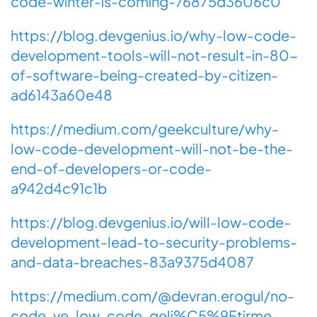
code-winter-is-coming-76875d3606c0
https://blog.devgenius.io/why-low-code-
development-tools-will-not-result-in-80-
of-software-being-created-by-citizen-
ad6143a60e48
https://medium.com/geekculture/why-
low-code-development-will-not-be-the-
end-of-developers-or-code-
a942d4c91c1b
https://blog.devgenius.io/will-low-code-
development-lead-to-security-problems-
and-data-breaches-83a9375d4087
https://medium.com/@devran.erogul/no-
code-ve-low-code-geli%C5%9Ftirme-