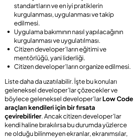
standartların ve en iyi pratiklerin
kurgulanması, uygulanması ve takip
edilmesi.
Uygulama bakımının nasıl yapılacağının
kurgulanması ve uygulatılması.
Citizen developer’ların eğitimi ve
mentörlüğü, yani liderliği.
Citizen developer’ların organize edilmesi.
Liste daha da uzatılabilir. İşte bu konuları
geleneksel developer’lar çözecekler ve
böylece geleneksel developer’lar
Low Code
araçları kendileri için bir fırsata
çevirebilirler
. Ancak citizen developer’lar
kendi haline bırakılırsa bu durumda yüzlerce
ne olduğu bilinmeyen ekranlar, ekranımsılar,