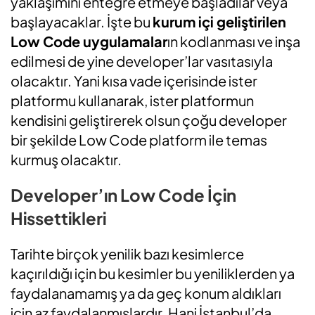
yaklaşımını entegre etmeye başladılar veya
başlayacaklar. İşte bu
kurum içi geliştirilen
Low Code uygulamalar
ın kodlanması ve inşa
edilmesi de yine developer’lar vasıtasıyla
olacaktır. Yani kısa vade içerisinde ister
platformu kullanarak, ister platformun
kendisini geliştirerek olsun çoğu developer
bir şekilde Low Code platform ile temas
kurmuş olacaktır.
Developer’ın Low Code İçin
Hissettikleri
Tarihte birçok yenilik bazı kesimlerce
kaçırıldığı için bu kesimler bu yeniliklerden ya
faydalanamamış ya da geç konum aldıkları
için az faydalanmışlardır. Hani İstanbul’da