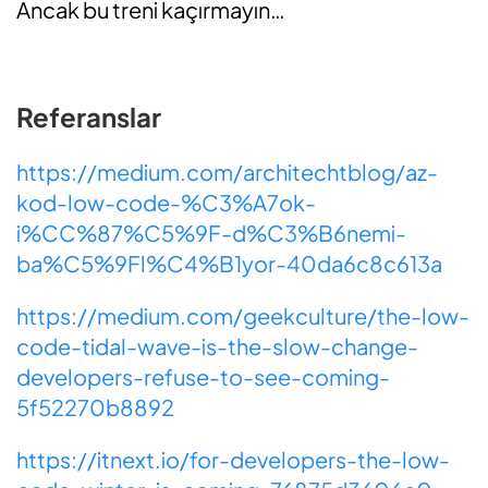
Ancak bu treni kaçırmayın…
Referanslar
https://medium.com/architechtblog/az-
kod-low-code-%C3%A7ok-
i%CC%87%C5%9F-d%C3%B6nemi-
ba%C5%9Fl%C4%B1yor-40da6c8c613a
https://medium.com/geekculture/the-low-
code-tidal-wave-is-the-slow-change-
developers-refuse-to-see-coming-
5f52270b8892
https://itnext.io/for-developers-the-low-