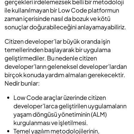
gerçekleri irdelemezsek belli bir metodoloji
ile kullanılmayan bir Low Code platformun
zaman içerisinde nasıl da bozuk ve kötü
sonuçlar doğurabileceğini anlayamayabiliriz.
Citizen developer’lar büyük oranda işin
temellerinden başlayarak bir uygulama
geliştirmediler. Bu nedenle citizen
developer’ların geleneksel developer’lardan
birçok konuda yardım almaları gerekecektir.
Nedir bunlar:
Low Code araçlar üzerinde citizen
developer’larca geliştirilen uygulamaların
yaşam döngüsü yönetiminin (ALM)
kurgulanması ve işletilmesi.
Temel yazılım metodolojilerinin,