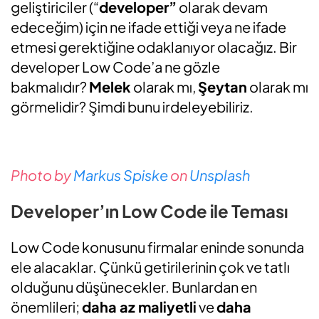
geliştiriciler (“
developer”
olarak devam
edeceğim) için ne ifade ettiği veya ne ifade
etmesi gerektiğine odaklanıyor olacağız. Bir
developer Low Code’a ne gözle
bakmalıdır?
Melek
olarak mı,
Şeytan
olarak mı
görmelidir? Şimdi bunu irdeleyebiliriz.
Photo by
Markus Spiske
on
Unsplash
Developer’ın Low Code ile Teması
Low Code konusunu firmalar eninde sonunda
ele alacaklar. Çünkü getirilerinin çok ve tatlı
olduğunu düşünecekler. Bunlardan en
önemlileri;
daha az maliyetli
ve
daha