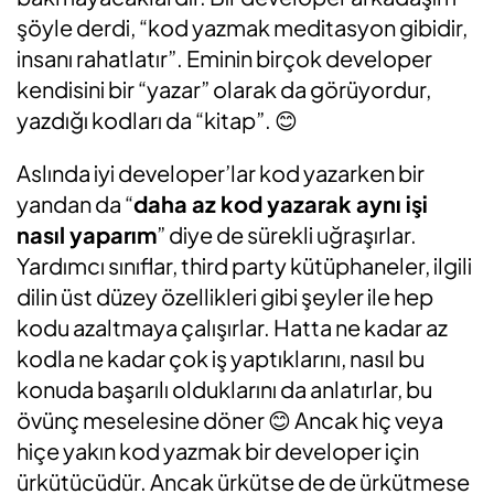
şöyle derdi, “kod yazmak meditasyon gibidir,
insanı rahatlatır”. Eminin birçok developer
kendisini bir “yazar” olarak da görüyordur,
yazdığı kodları da “kitap”. 😊
Aslında iyi developer’lar kod yazarken bir
yandan da “
daha az kod yazarak aynı işi
nasıl yaparım
” diye de sürekli uğraşırlar.
Yardımcı sınıflar, third party kütüphaneler, ilgili
dilin üst düzey özellikleri gibi şeyler ile hep
kodu azaltmaya çalışırlar. Hatta ne kadar az
kodla ne kadar çok iş yaptıklarını, nasıl bu
konuda başarılı olduklarını da anlatırlar, bu
övünç meselesine döner 😊 Ancak hiç veya
hiçe yakın kod yazmak bir developer için
ürkütücüdür. Ancak ürkütse de de ürkütmese