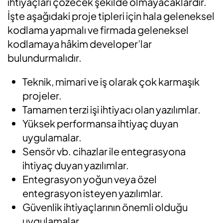
ihtiyaçları çözecek şekilde olmayacaklardır.
İşte aşağıdaki proje tipleri için hala geleneksel
kodlama yapmalı ve firmada geleneksel
kodlamaya hâkim developer’lar
bulundurmalıdır.
Teknik, mimari ve iş olarak çok karmaşık
projeler.
Tamamen terzi işi ihtiyacı olan yazılımlar.
Yüksek performansa ihtiyaç duyan
uygulamalar.
Sensör vb. cihazlar ile entegrasyona
ihtiyaç duyan yazılımlar.
Entegrasyon yoğun veya özel
entegrasyon isteyen yazılımlar.
Güvenlik ihtiyaçlarının önemli olduğu
uygulamalar.