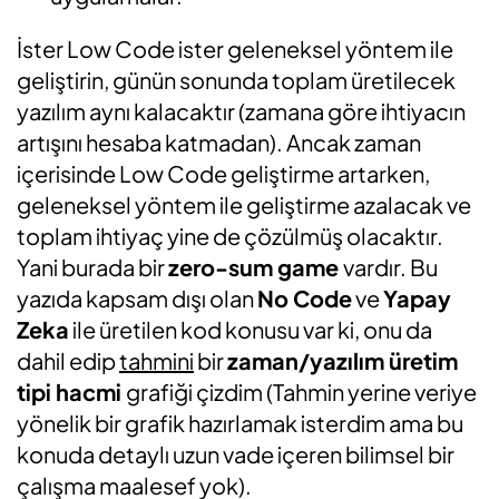
İster Low Code ister geleneksel yöntem ile
geliştirin, günün sonunda toplam üretilecek
yazılım aynı kalacaktır (zamana göre ihtiyacın
artışını hesaba katmadan). Ancak zaman
içerisinde Low Code geliştirme artarken,
geleneksel yöntem ile geliştirme azalacak ve
toplam ihtiyaç yine de çözülmüş olacaktır.
Yani burada bir
zero-sum game
vardır. Bu
yazıda kapsam dışı olan
No Code
ve
Yapay
Zeka
ile üretilen kod konusu var ki, onu da
dahil edip
tahmini
bir
zaman/yazılım üretim
tipi hacmi
grafiği çizdim (Tahmin yerine veriye
yönelik bir grafik hazırlamak isterdim ama bu
konuda detaylı uzun vade içeren bilimsel bir
çalışma maalesef yok).