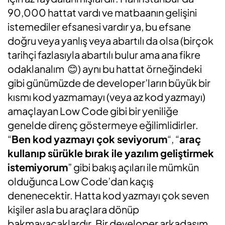
90,000 hattat vardı ve matbaanın gelişini
istemediler efsanesi vardır ya, bu efsane
doğru veya yanlış veya abartılı da olsa (birçok
tarihçi fazlasıyla abartılı bulur ama ana fikre
odaklanalım 😊) aynı bu hattat örneğindeki
gibi günümüzde de developer’ların büyük bir
kısmı kod yazmamayı (veya az kod yazmayı)
amaçlayan Low Code gibi bir yeniliğe
genelde direnç göstermeye eğilimlidirler.
“
Ben kod yazmayı çok seviyorum
“, “
araç
kullanıp sürükle bırak ile yazılım geliştirmek
istemiyorum
” gibi bakış açıları ile mümkün
olduğunca Low Code’dan kaçış
denenecektir. Hatta kod yazmayı çok seven
kişiler asla bu araçlara dönüp
bakmayacaklardır. Bir developer arkadaşım