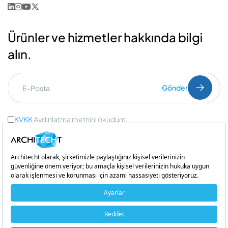
Ürünler ve hizmetler hakkında bilgi
alın.
Gönder
KVKK
Aydınlatma metnini okudum.
Ticari İleti Onayı
ve
Açık Rıza Onayı
Bir
iştirakidir
Copyright © 2026 Architecht. Her hakkı saklıdır.
Çerez Politikası