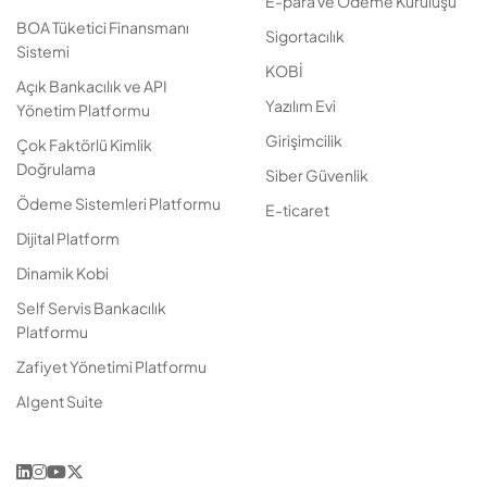
E-para ve Ödeme Kuruluşu
BOA Tüketici Finansmanı
Sigortacılık
Sistemi
KOBİ
Açık Bankacılık ve API
Yazılım Evi
Yönetim Platformu
Girişimcilik
Çok Faktörlü Kimlik
Doğrulama
Siber Güvenlik
Ödeme Sistemleri Platformu
E-ticaret
Dijital Platform
Dinamik Kobi
Self Servis Bankacılık
Platformu
Zafiyet Yönetimi Platformu
AIgent Suite