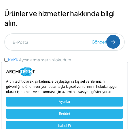
Ürünler ve hizmetler hakkında bilgi
alın.
Gönder
KVKK
Aydınlatma metnini okudum.
Ticari İleti Onayı
ve
Açık Rıza Onayı
Bir
iştirakidir
Copyright © 2026 Architecht. Her hakkı saklıdır.
Çerez Politikası