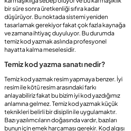
karmaşıklığa sebep oluyor ve bu karmaşıklık
bir süre sonra üretkenliği sıfıra kadar
düşürüyor. Bu noktada sistemi yeniden
tasarlamak gerekiyor fakat çok fazla kaynağa
ve zamana ihtiyaç duyuluyor. Bu durumda
temiz kod yazmak aslında profesyonel
hayatta kalma meselesidir.
Temiz kod yazma sanatı nedir?
Temiz kod yazmak resim yapmaya benzer. İyi
resim ile kötü resim arasındaki farkı
anlayabiliriz fakat bu bizim iyi kod yazdığımız
anlamına gelmez. Temiz kod yazmak küçük
teknikleri belirli bir disiplin ile uygulamaktır.
Bazı yazılımcıların doğasında vardır, bazıları
bunun için emek harcaması gerekir. Kod algısı