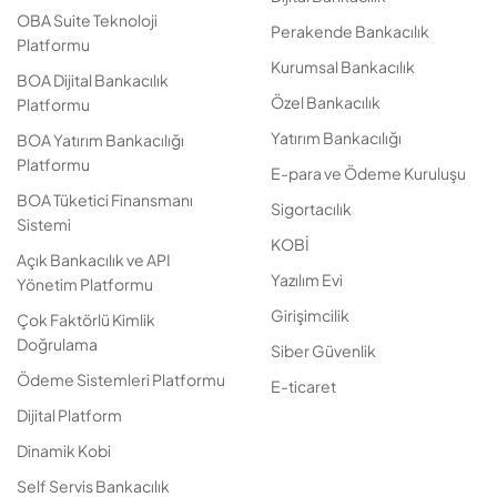
OBA Suite Teknoloji
Perakende Bankacılık
Platformu
Kurumsal Bankacılık
BOA Dijital Bankacılık
Özel Bankacılık
Platformu
Yatırım Bankacılığı
BOA Yatırım Bankacılığı
Platformu
E-para ve Ödeme Kuruluşu
BOA Tüketici Finansmanı
Sigortacılık
Sistemi
KOBİ
Açık Bankacılık ve API
Yazılım Evi
Yönetim Platformu
Girişimcilik
Çok Faktörlü Kimlik
Doğrulama
Siber Güvenlik
Ödeme Sistemleri Platformu
E-ticaret
Dijital Platform
Dinamik Kobi
Self Servis Bankacılık