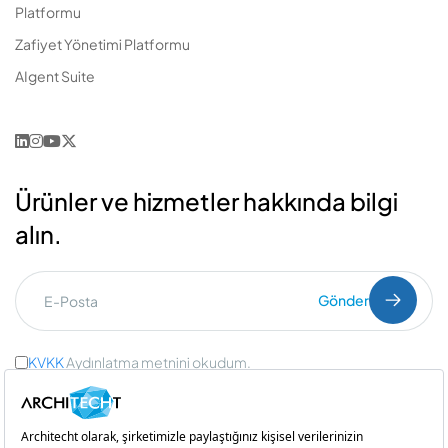
Platformu
Zafiyet Yönetimi Platformu
AIgent Suite
Ürünler ve hizmetler hakkında bilgi
alın.
Gönder
KVKK
Aydınlatma metnini okudum.
Ticari İleti Onayı
ve
Açık Rıza Onayı