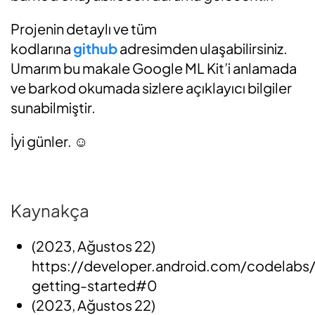
Projenin detaylı ve tüm
kodlarına
github
adresimden ulaşabilirsiniz.
Umarım bu makale Google ML Kit’i anlamada
ve barkod okumada sizlere açıklayıcı bilgiler
sunabilmiştir.
İyi günler. ☺
Kaynakça
(2023, Ağustos 22)
https://developer.android.com/codelabs
getting-started#0
(2023, Ağustos 22)