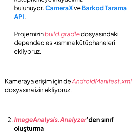
bulunuyor.
CameraX
ve
Barkod Tarama
API
.
Projemizin
build.gradle
dosyasındaki
dependecies kısmına kütüphaneleri
ekliyoruz.
Kameraya erişim için de
AndroidManifest.xml
dosyasına izin ekliyoruz.
ImageAnalysis.Analyzer
’den sınıf
oluşturma