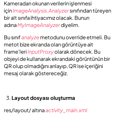
Kameradan okunan verilerin işlenmesi
için
ImageAnalysis.Analyzer
sınıfından türeyen
bir alt sınıfa ihtiyacımız olacak. Bunun
adına
MyImageAnalyzer
diyelim.
Bu sınıf
analyze
metodunu override etmeli. Bu
metot bize ekranda olan görüntüye ait
frame’leri
InputProxy
olarak dönecek. Bu
objeyi de kullanarak ekrandaki görüntünün bir
QR olup olmadığını anlayıp, QR ise içeriğini
mesaj olarak göstereceğiz.
Layout dosyası oluşturma
res/layout/ altına
activity_main.xml