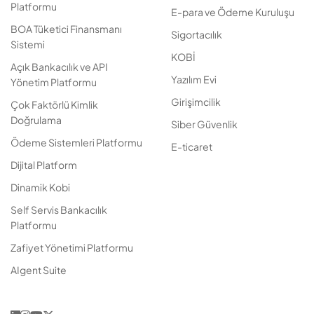
Platformu
E-para ve Ödeme Kuruluşu
BOA Tüketici Finansmanı
Sigortacılık
Sistemi
KOBİ
Açık Bankacılık ve API
Yazılım Evi
Yönetim Platformu
Girişimcilik
Çok Faktörlü Kimlik
Doğrulama
Siber Güvenlik
Ödeme Sistemleri Platformu
E-ticaret
Dijital Platform
Dinamik Kobi
Self Servis Bankacılık
Platformu
Zafiyet Yönetimi Platformu
AIgent Suite