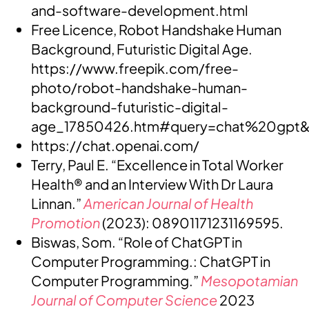
and-software-development.html
Free Licence, Robot Handshake Human
Background, Futuristic Digital Age.
https://www.freepik.com/free-
photo/robot-handshake-human-
background-futuristic-digital-
age_17850426.htm#query=chat%20gpt&p
https://chat.openai.com/
Terry, Paul E. “Excellence in Total Worker
Health® and an Interview With Dr Laura
Linnan.”
American Journal of Health
Promotion
(2023): 08901171231169595.
Biswas, Som. “Role of ChatGPT in
Computer Programming.: ChatGPT in
Computer Programming.”
Mesopotamian
Journal of Computer Science
2023