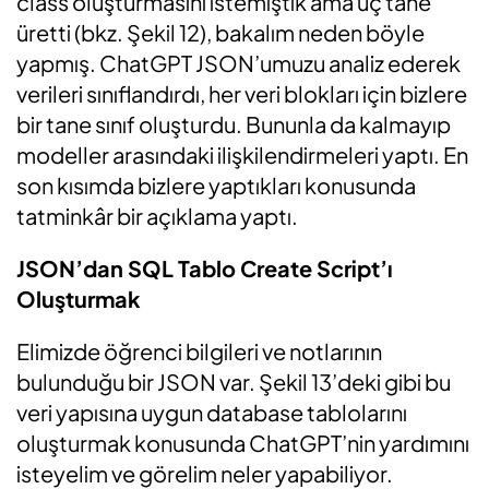
class oluşturmasını istemiştik ama üç tane
üretti (bkz. Şekil 12), bakalım neden böyle
yapmış. ChatGPT JSON’umuzu analiz ederek
verileri sınıflandırdı, her veri blokları için bizlere
bir tane sınıf oluşturdu. Bununla da kalmayıp
modeller arasındaki ilişkilendirmeleri yaptı. En
son kısımda bizlere yaptıkları konusunda
tatminkâr bir açıklama yaptı.
JSON’dan SQL Tablo Create Script’ı
Oluşturmak
Elimizde öğrenci bilgileri ve notlarının
bulunduğu bir JSON var. Şekil 13’deki gibi bu
veri yapısına uygun database tablolarını
oluşturmak konusunda ChatGPT’nin yardımını
isteyelim ve görelim neler yapabiliyor.