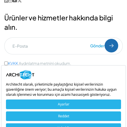
Ürünler ve hizmetler hakkında bilgi
alın.
Gönder
KVKK
Aydınlatma metnini okudum.
Ticari İleti Onayı
ve
Açık Rıza Onayı
Bir
iştirakidir
Copyright © 2026 Architecht. Her hakkı saklıdır.
Çerez Politikası