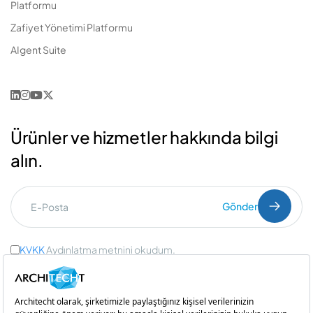
Platformu
Zafiyet Yönetimi Platformu
AIgent Suite
Ürünler ve hizmetler hakkında bilgi
alın.
Gönder
KVKK
Aydınlatma metnini okudum.
Ticari İleti Onayı
ve
Açık Rıza Onayı