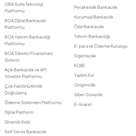
OBA Suite Teknoloji
Perakende Bankacılık
Platformu
Kurumsal Bankacılık
BOA Dijital Bankacılık
Özel Bankacılık
Platformu
Yatırım Bankacılığı
BOA Yatırım Bankacılığı
Platformu
E-para ve Ödeme Kuruluşu
BOA Tüketici Finansmanı
Sigortacılık
Sistemi
KOBİ
Açık Bankacılık ve API
Yazılım Evi
Yönetim Platformu
Girişimcilik
Çok Faktörlü Kimlik
Doğrulama
Siber Güvenlik
Ödeme Sistemleri Platformu
E-ticaret
Dijital Platform
Dinamik Kobi
Self Servis Bankacılık