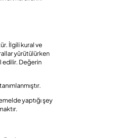
. İlgili kural ve
rallar yürütülürken
 edilir. Değerin
anımlanmıştır.
emelde yaptığı şey
maktır.