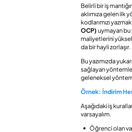
Belirli bir iş mant
aklımıza gelen ilk
kodlarımızı yazmak
OCP)
uymayan bu y
maliyetlerini yükse
da bir hayli zorlaşır.
Bu yazımızda yukar
sağlayan yöntemler
geleneksel yönteml
Örnek: İndirim H
Aşağıdaki iş kural
varsayalım.
Öğrenci olan va