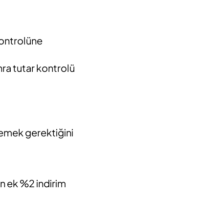
kontrolüne
nra tutar kontrolü
lemek gerektiğini
in ek %2 indirim