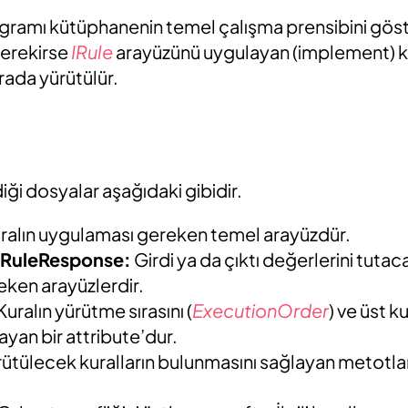
yagramı kütüphanenin temel çalışma prensibini gö
gerekirse
IRule
arayüzünü uygulayan (implement) ku
ırada yürütülür.
ği dosyalar aşağıdaki gibidir.
uralın uygulaması gereken temel arayüzdür.
 IRuleResponse:
Girdi ya da çıktı değerlerini tutaca
ken arayüzlerdir.
Kuralın yürütme sırasını (
ExecutionOrder
) ve üst ku
yan bir attribute’dur.
ütülecek kuralların bulunmasını sağlayan metotla