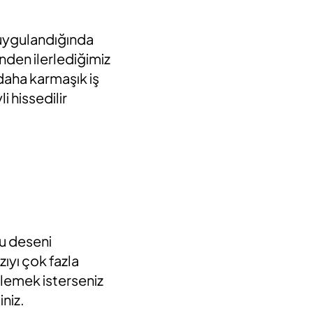
 uygulandığında
inden ilerlediğimiz
daha karmaşık iş
i hissedilir
u deseni
ıyı çok fazla
lemek isterseniz
iniz.