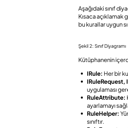
Aşağıdaki sınıf di
Kısaca açıklamak 
bu kurallar uygun s
Şekil 2: Sınıf Diyagramı
Kütüphanenin içerdi
IRule:
Her bir k
IRuleRequest,
uygulaması gere
RuleAttribute:
ayarlamayı sağla
RuleHelper:
Yür
sınıftır.