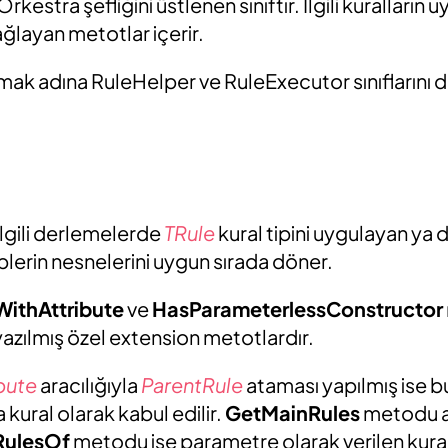
Orkestra şefliğini üstlenen sınıftır. İlgili kuralların 
ğlayan metotlar içerir.
ak adına RuleHelper ve RuleExecutor sınıflarını d
lgili derlemelerde
TRule
kural tipini uygulayan ya 
tiplerin nesnelerini uygun sırada döner.
ithAttribute
ve
HasParameterlessConstructor
yazılmış özel extension metotlardır.
ibute
aracılığıyla
ParentRule
ataması yapılmış ise bu
a kural olarak kabul edilir.
GetMainRules
metodu 
RulesOf
metodu ise parametre olarak verilen kuralın