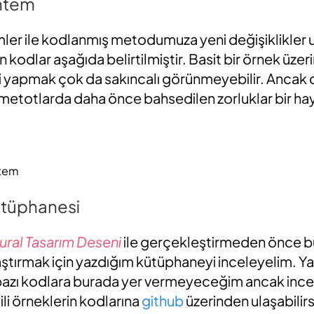
ntem
er ile kodlanmış metodumuza yeni değişiklikler
n kodlar aşağıda belirtilmiştir. Basit bir örnek üzer
eri yapmak çok da sakıncalı görünmeyebilir. Ancak 
 metotlarda daha önce bahsedilen zorluklar bir hayl
ntem
ütüphanesi
ural Tasarım Deseni
ile gerçekleştirmeden önce b
tırmak için yazdığım kütüphaneyi inceleyelim. Yaz
azı kodlara burada yer vermeyeceğim ancak ince
ili örneklerin kodlarına
github
üzerinden ulaşabilirs