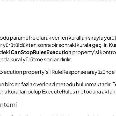
u parametre olarak verilen kuralları sırayla yürütür
ar yürütüldükten sonra bir sonraki kurala geçilir. Ku
ndeki
CanStopRulesExecution
property’si kontrol
da kural yürütme sonlandırılır.
ecution property’si IRuleResponse arayüzünde t
 birden fazla overload metodu bulunmaktadır. T
e ana kuralları bulup ExecuteRules metoduna aktar
öntemi