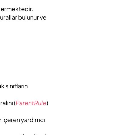
stermektedir.
rallar bulunur ve
k sınıfların
ralını (
ParentRule
)
r içeren yardımcı