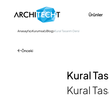
Ürünler
Anasayfa
Kurumsal
Blog
Kural Tasarım Dersi
Önceki
Kural Ta
Kural Ta