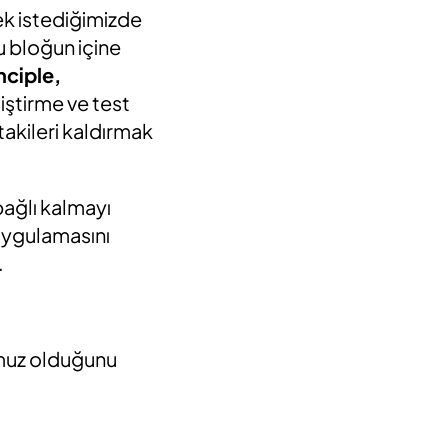
ek istediğimizde
u bloğun içine
nciple,
iştirme ve test
takileri kaldırmak
bağlı kalmayı
uygulamasını
.
umuz olduğunu