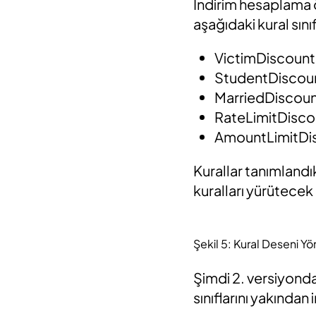
İndirim hesaplama ör
aşağıdaki kural sını
VictimDiscount
StudentDiscou
MarriedDiscou
RateLimitDisco
AmountLimitDi
Kurallar tanımland
kuralları yürütecek
Şekil 5: Kural Deseni Y
Şimdi 2. versiyonda
sınıflarını yakından