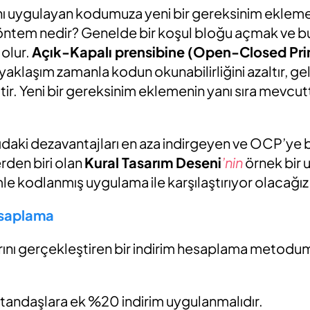
ığını uygulayan kodumuza yeni bir gereksinim eklem
 yöntem nedir? Genelde bir koşul bloğu açmak ve b
 olur.
Açık-Kapalı prensibine (Open-Closed Pri
aklaşım zamanla kodun okunabilirliğini azaltır, gel
ltir. Yeni bir gereksinim eklemenin yanı sıra mevcut
ıdaki dezavantajları en aza indirgeyen ve OCP’ye 
den biri olan
Kural Tasarım Deseni
’nin
örnek bir 
e kodlanmış uygulama ile karşılaştırıyor olacağız
esaplama
larını gerçekleştiren bir indirim hesaplama metod
tandaşlara ek %20 indirim uygulanmalıdır.