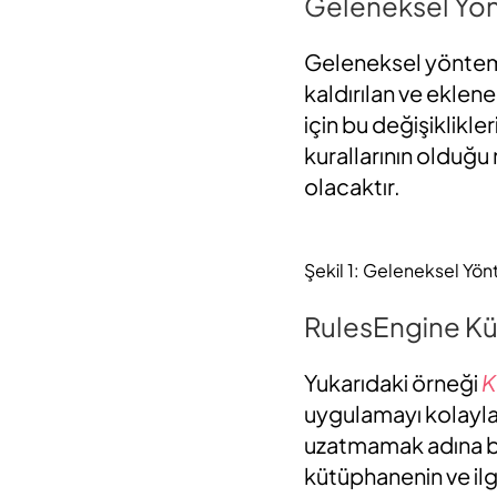
Geleneksel Yö
Geleneksel yönteml
kaldırılan ve eklene
için bu değişiklikl
kurallarının olduğu
olacaktır.
Şekil 1: Geleneksel Yö
RulesEngine K
Yukarıdaki örneği
K
uygulamayı kolaylaş
uzatmamak adına b
kütüphanenin ve ilg