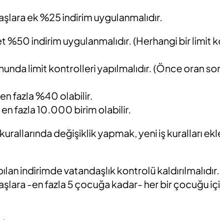
aşlara ek %25 indirim uygulanmalıdır.
t %50 indirim uygulanmalıdır. (Herhangi bir limit 
nunda limit kontrolleri yapılmalıdır. (Önce oran so
 en fazla %40 olabilir.
ı en fazla 10.000 birim olabilir.
urallarında değişiklik yapmak, yeni iş kuralları ek
lan indirimde vatandaşlık kontrolü kaldırılmalıdır.
aşlara -en fazla 5 çocuğa kadar- her bir çocuğu iç