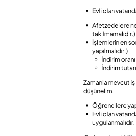
Evli olan vatand
Afetzedelere ne
takılmamalıdır.)
İşlemlerin en so
yapılmalıdır.)
İndirim oranı
İndirim tutar
Zamanla mevcut iş k
düşünelim.
Öğrencilere yapı
Evli olan vatand
uygulanmalıdır.