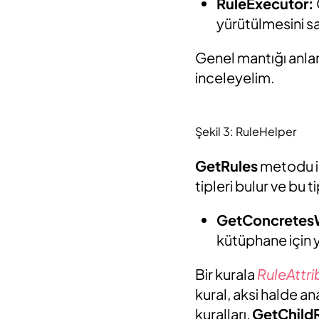
RuleExecutor:
yürütülmesini sa
Genel mantığı anlam
inceleyelim.
Şekil 3: RuleHelper
GetRules
metodu i
tipleri bulur ve bu 
GetConcretesW
kütüphane için 
Bir kurala
RuleAttr
kural, aksi halde an
kuralları,
GetChild