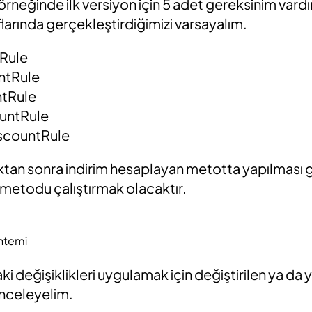
neğinde ilk versiyon için 5 adet gereksinim vardır.
flarında gerçekleştirdiğimizi varsayalım.
Rule
ntRule
ntRule
untRule
scountRule
ıktan sonra indirim hesaplayan metotta yapılması 
 metodu çalıştırmak olacaktır.
öntemi
ki değişiklikleri uygulamak için değiştirilen ya da 
 inceleyelim.