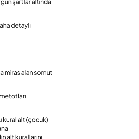
uygun şartlar altında
aha detaylı
da miras alan somut
metotları
 kural alt (çocuk)
ana
 alt kurallarını