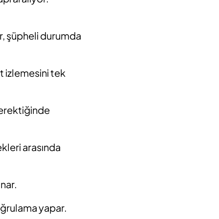
ar, şüpheli durumda
 izlemesini tek
gerektiğinde
kleri arasında
unar.
doğrulama yapar.