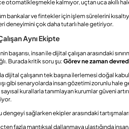
 otomatikleşmekle kalmıyor, uçtan uca akıllı hale
bankalar ve fintekler için işlem sürelerini kısaltıy
i deneyimini çok daha tutarlı hale getiriyor.
 Çalışan Aynı Ekipte
in başarısı, insan ile dijital çalışan arasındaki sınır
ı. Burada kritik soru şu:
Görev ne zaman devredi
da dijital çalışanın tek başına ilerlemesi doğal kabu
rtışı gibi senaryolarda insan gözetimi zorunlu hale ge
ayısal kurallarla tanımlayan kurumlar güveni artır
iyor.
u dengeyi sağlarken ekipler arasındaki tartışmaları 
üçten fazla mantıksal dallanmaya ulaştığında insa