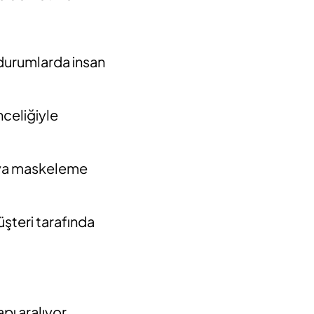
n durumlarda insan
nceliğiyle
eya maskeleme
üşteri tarafında
pı aralıyor.