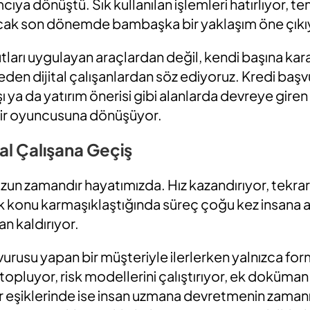
cıya dönüştü. Sık kullanılan işlemleri hatırlıyor, te
Ancak son dönemde bambaşka bir yaklaşım öne çıkı
tları uygulayan araçlardan değil, kendi başına kara
 eden
dijital çalışanlardan
söz ediyoruz. Kredi başvur
 ya da yatırım önerisi gibi alanlarda devreye giren 
bir oyuncusuna dönüşüyor.
tal Çalışana Geçiş
uzun zamandır hayatımızda. Hız kazandırıyor, tekrar
k konu karmaşıklaştığında süreç çoğu kez insana a
dan kaldırıyor.
vurusu yapan bir müşteriyle ilerlerken yalnızca f
 topluyor, risk modellerini çalıştırıyor, ek doküma
r eşiklerinde ise insan uzmana devretmenin zamanını