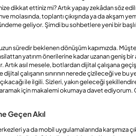
ze dikkat ettiniz mi? Artık yapay zekâdan söz edi
ve molasında, toplantı çıkışında ya da akşam yem
ndeme geliyor. Şimdi bu sohbetlere yeni bir başlı
 uzun süredir beklenen dönüşüm kapımızda. Müşt
silattan yatırım önerilerine kadar uzanan geniş bir 
. Artık asıl mesele, botlardan dijital çalışana geçiş
e dijital çalışanın sınırının nerede çizileceği ve b
çıkacağı ile ilgili. Sizleri, yakın geleceği şekillend
nı aramak için makalemi okumaya davet ediyorum. Ge
ine Geçen Akıl
rkezleri ya da mobil uygulamalarında karşımıza çık