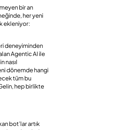
lmeyen bir an
eğinde, her yeni
k ekleniyor:
eri deneyiminden
alan Agentic AI ile
in nasıl
u yeni dönemde hangi
irecek tüm bu
lin, hep birlikte
an bot’lar artık