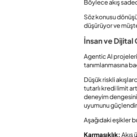
Böylece akış sadece
Söz konusu dönüşüm 
düşürüyor ve müşter
İnsan ve Dijital
Agentic AI projelerin
tanımlanmasına bağl
Düşük riskli akışlar
tutarlı kredi limit a
deneyim dengesini s
uyumunu güçlendir
Aşağıdaki eşikler b
Karmaşıklık:
Akış 