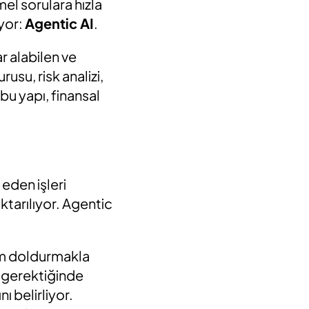
mel sorulara hızla
yor:
Agentic AI
.
r alabilen ve
usu, risk analizi,
bu yapı, finansal
 eden işleri
ktarılıyor. Agentic
orm doldurmakla
n gerektiğinde
 belirliyor.