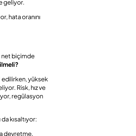
 geliyor.
or, hata oranını
ın net biçimde
lmeli?
l edilirken, yüksek
liyor. Risk, hız ve
ıyor, regülasyon
da kısaltıyor:
na devretme.