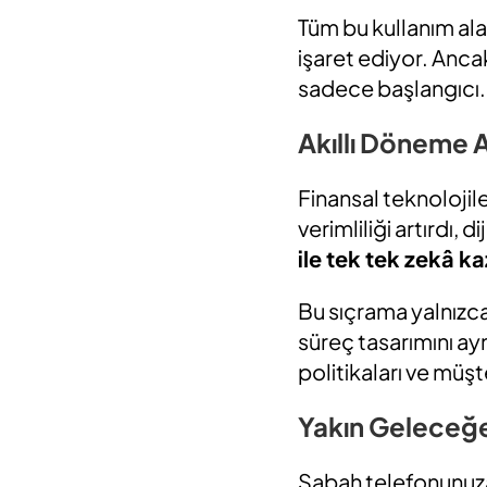
Tüm bu kullanım ala
işaret ediyor. Anca
sadece başlangıcı.
Akıllı Döneme 
Finansal teknoloji
verimliliği artırdı, 
ile tek tek zekâ k
Bu sıçrama yalnızca 
süreç tasarımını ay
politikaları ve müş
Yakın Geleceğe
Sabah telefonunuza d