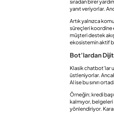
sıradan birer yardım
yanıt veriyorlar. 
Artık yalnızca komu
süreçleri koordine
müşteri destek akışı
ekosistemin aktif 
Bot’lardan Diji
Klasik chatbot’lar 
üstleniyorlar. Anca
AI ise bu sınırı orta
Örneğin; kredi baş
kalmıyor, belgeleri
yönlendiriyor. Kara