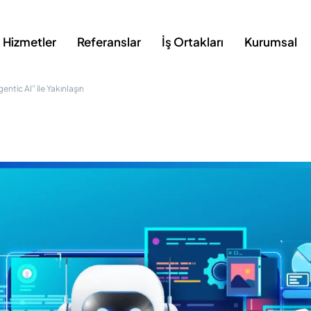
Hizmetler
Referanslar
İş Ortakları
Kurumsal
ntic AI” ile Yakınlaşın