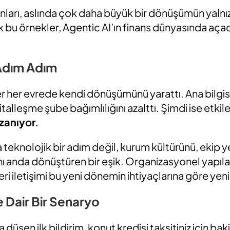
nları, aslında çok daha büyük bir dönüşümün yalnızc
k bu örnekler, Agentic AI’ın finans dünyasında aça
Adım Adım
ler her evrede kendi dönüşümünü yarattı. Ana bilg
dijitalleşme şube bağımlılığını azalttı. Şimdi ise etki
azanıyor.
teknolojik bir adım değil, kurum kültürünü, ekip yet
nı anda dönüştüren bir eşik. Organizasyonel yapılar
teri iletişimi bu yeni dönemin ihtiyaçlarına göre ye
 Dair Bir Senaryo
üşen ilk bildirim, konut kredisi taksitiniz için bak