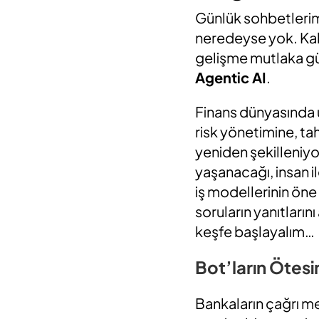
Günlük sohbetlerimi
neredeyse yok. Kah
gelişme mutlaka gü
Agentic AI
.
Finans dünyasında
risk yönetimine, tah
yeniden şekilleniyor
yaşanacağı, insan il
iş modellerinin öne 
soruların yanıtları
keşfe başlayalım…
Bot’ların Ötes
Bankaların çağrı me