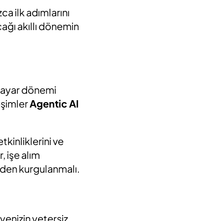
a ilk adımlarını
cağı akıllı dönemin
isayar dönemi
leşimler
Agentic AI
kinliklerini ve
, işe alım
niden kurgulanmalı.
iyenizin yetersiz