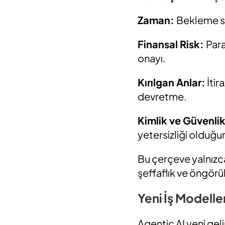
Zaman:
Bekleme sü
Finansal Risk:
Para
onayı.
Kırılgan Anlar:
İtir
devretme.
Kimlik ve Güvenlik
yetersizliği olduğ
Bu çerçeve yalnızca
şeffaflık ve öngörül
Yeni İş Modelle
Agentic AI yeni geli