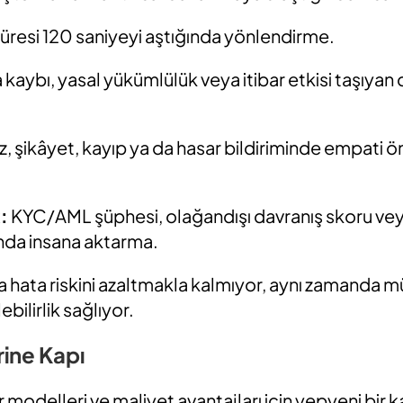
resi 120 saniyeyi aştığında yönlendirme.
 kaybı, yasal yükümlülük veya itibar etkisi taşıya
az, şikâyet, kayıp ya da hasar bildiriminde empati ö
:
KYC/AML şüphesi, olağandışı davranış skoru v
unda insana aktarma.
 hata riskini azaltmakla kalmıyor, aynı zamanda m
ebilirlik sağlıyor.
rine Kapı
r modelleri ve maliyet avantajları için yepyeni bir ka