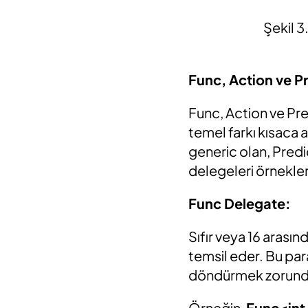
Şekil 3
Func, Action ve P
Func, Action ve Pre
temel farkı kısaca 
generic olan, Predi
delegeleri örnekler
Func Delegate:
Sıfır veya 16 arası
temsil eder. Bu pa
döndürmek zorundadı
Örneğin,
Func<int,