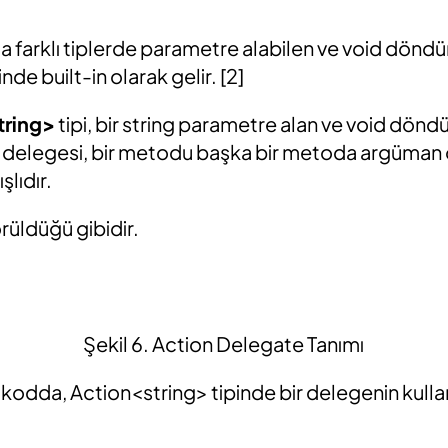
nda farklı tiplerde parametre alabilen ve void dön
nde built-in olarak gelir. [2]
tring>
tipi, bir string parametre alan ve void dön
n delegesi, bir metodu başka bir metoda argüman
şlıdır.
örüldüğü gibidir.
Şekil 6. Action Delegate Tanımı
kodda, Action<string> tipinde bir delegenin kulla