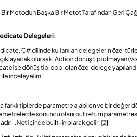
. Bir Metodun Başka Bir Metot Tarafından Geri Çağ
redicate Delegeleri:
dicate, C# dilinde kullanılan delegelerin özel türle
açıklayacak olursak; Action dönüş tipi olmayan (vo
cate ise dönüş tipi bool olan özel delege yapılarıdı
 ile inceleyelim.
nda farklı tiplerde parametre alabilen ve bir değe
rametrelerde sonuncu olanı out return parametresi
r. .Net içinde built-in olarak gelir. [2]
 int, int>
tipi, iki int parametre alan ve bir int değ