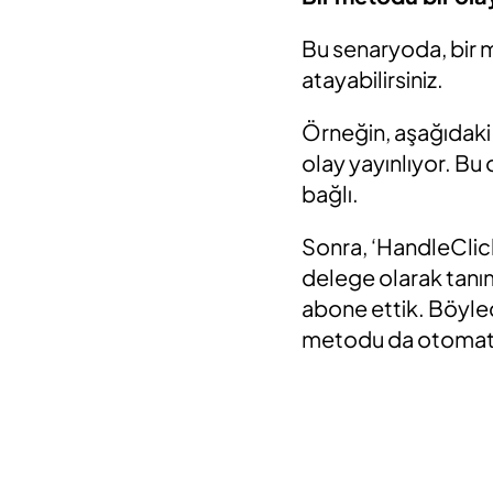
Bu senaryoda, bir me
atayabilirsiniz.
Örneğin, aşağıdaki k
olay yayınlıyor. Bu
bağlı.
Sonra, ‘HandleClick
delege olarak tanım
abone ettik. Böylec
metodu da otomatik 