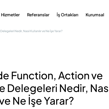
Hizmetler
Referanslar
İş Ortakları
Kurumsal
elegeleri Nedir, Nasıl Kullanılır ve Ne İşe Yarar?
de Function, Action ve
e Delegeleri Nedir, Nası
r ve Ne İşe Yarar?