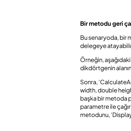
Bir metodu geri ç
Bu senaryoda, bir m
delegeye atayabilir
Örneğin, aşağıdaki
dikdörtgenin alanın
Sonra, ‘Calculate
width, double heigh
başka bir metoda pa
parametre ile çağı
metodunu, ‘Display