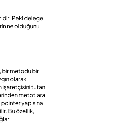
ridir. Peki delege
erin ne olduğunu
 bir metodu bir
gın olarak
işaretçisini tutan
üzerinden metotlara
n pointer yapısına
ir. Bu özellik,
ğlar.