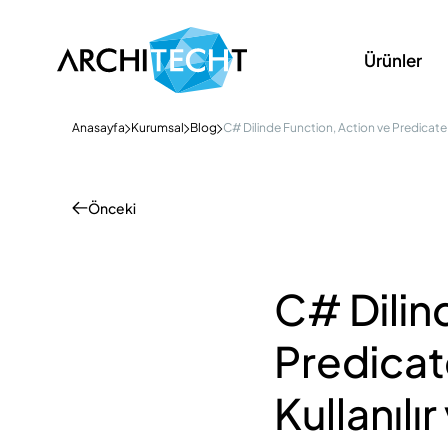
Ürünler
Anasayfa
Kurumsal
Blog
C# Dilinde Function, Action ve Predicate D
Önceki
C# Dilin
Predicat
Kullanılı