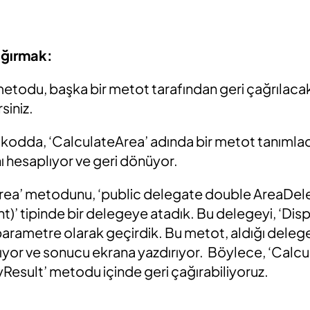
ağırmak:
etodu, başka bir metot tarafından geri çağrılacak
siniz.
 kodda, ‘CalculateArea’ adında bir metot tanımlad
ı hesaplıyor ve geri dönüyor.
Area’ metodunu, ‘public delegate double AreaDe
t)’ tipinde bir delegeye atadık. Bu delegeyi, ‘Dis
rametre olarak geçirdik. Bu metot, aldığı delegeyi,
rıyor ve sonucu ekrana yazdırıyor. Böylece, ‘Calc
Result’ metodu içinde geri çağırabiliyoruz.