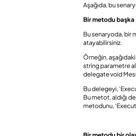
Aşağıda, bu senaryol
Bir metodu başka 
Bu senaryoda, bir 
atayabilirsiniz.
Örneğin, aşağıdaki
string parametre al
delegate void Mess
Bu delegeyi, ‘Exec
Bu metot, aldığı de
metodunu, ‘Execute
Bir metodu bir ol