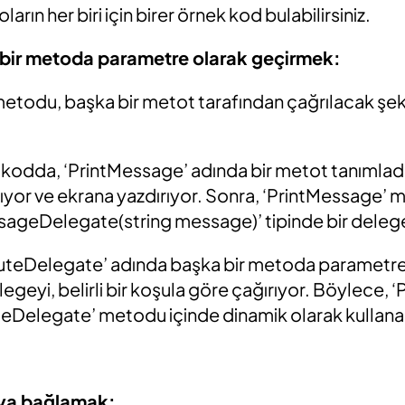
arın her biri için birer örnek kod bulabilirsiniz.
bir metoda parametre olarak geçirmek:
metodu, başka bir metot tarafından çağrılacak şek
 kodda, ‘PrintMessage’ adında bir metot tanımladı
ıyor ve ekrana yazdırıyor. Sonra, ‘PrintMessage’ 
ageDelegate(string message)’ tipinde bir deleg
uteDelegate’ adında başka bir metoda parametre 
legeyi, belirli bir koşula göre çağırıyor. Böylece,
Delegate’ metodu içinde dinamik olarak kullanabil
aya bağlamak: