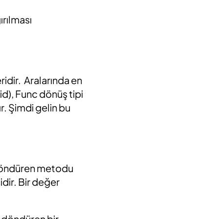
ırılması
ridir. Aralarında en
id), Func dönüş tipi
r. Şimdi gelin bu
r döndüren metodu
dir. Bir değer
er döndüren bir