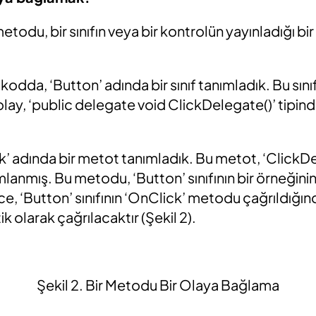
todu, bir sınıfın veya bir kontrolün yayınladığı bir
odda, ‘Button’ adında bir sınıf tanımladık. Bu sınıf,
 olay, ‘public delegate void ClickDelegate()’ tipin
’ adında bir metot tanımladık. Bu metot, ‘ClickDe
lanmış. Bu metodu, ‘Button’ sınıfının bir örneğinin
e, ‘Button’ sınıfının ‘OnClick’ metodu çağrıldığın
olarak çağrılacaktır (Şekil 2).
Şekil 2. Bir Metodu Bir Olaya Bağlama