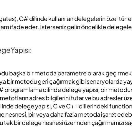
ates), C# dilinde kullanılan delegelerin özel türle
am ifade eder. İsterseniz gelin öncelikle delegel
.
egeYapısı:
odu başka bir metoda parametre olarak geçirmek,
a bir metodu geri çağırmak gibi senaryolarda yay
# programlama dilinde delege yapısı, bir metodun 
, metotların adres bilgilerini tutar ve bu adresler 
ilinde delege yapısı, C ve C++ dillerindeki functio
ge nesnesi, bir veya daha fazla metoda işaret edebil
u tek bir delege nesnesi üzerinden çağırmamızı sa