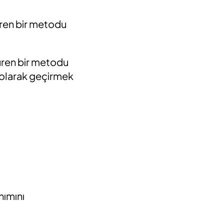
düren bir metodu
düren bir metodu
 olarak geçirmek
nımını