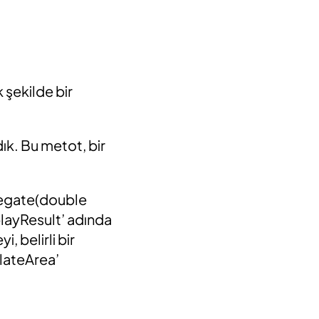
 şekilde bir
ık. Bu metot, bir
legate(double
playResult’ adında
 belirli bir
ulateArea’