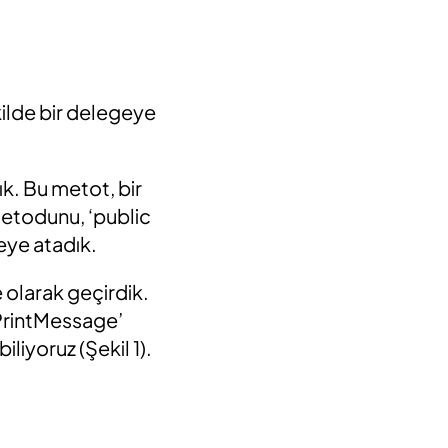
ilde bir delegeye
k. Bu metot, bir
metodunu, ‘public
eye atadık.
olarak geçirdik.
 ‘PrintMessage’
iyoruz (Şekil 1).