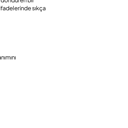
ifadelerinde sıkça
anımını