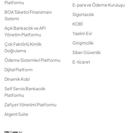
Platformu
E-para ve Ödeme Kuruluşu
BOA Tüketici Finansmanı
Sigortacılık
Sistemi
KOBİ
Açık Bankacılık ve API
Yazılım Evi
Yönetim Platformu
Girişimcilik
Çok Faktörlü Kimlik
Doğrulama
Siber Güvenlik
Ödeme Sistemleri Platformu
E-ticaret
Dijital Platform
Dinamik Kobi
Self Servis Bankacılık
Platformu
Zafiyet Yönetimi Platformu
AIgent Suite