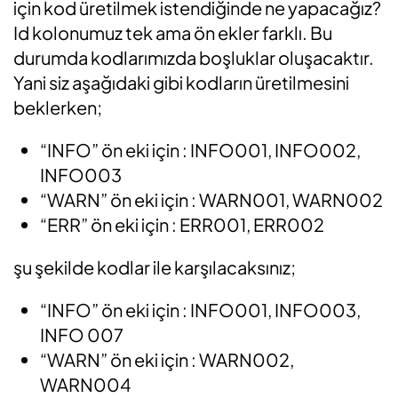
için kod üretilmek istendiğinde ne yapacağız?
Id kolonumuz tek ama ön ekler farklı. Bu
durumda kodlarımızda boşluklar oluşacaktır.
Yani siz aşağıdaki gibi kodların üretilmesini
beklerken;
“INFO” ön eki için : INFO001, INFO002,
INFO003
“WARN” ön eki için : WARN001, WARN002
“ERR” ön eki için : ERR001, ERR002
şu şekilde kodlar ile karşılacaksınız;
“INFO” ön eki için : INFO001, INFO003,
INFO 007
“WARN” ön eki için : WARN002,
WARN004