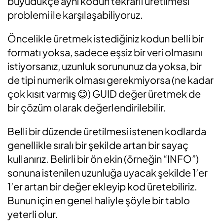
büyüdükçe aynı kodun tekrarlı üretilmesi
problemi ile karşılaşabiliyoruz.
Öncelikle üretmek istediğiniz kodun belli bir
formatı yoksa, sadece eşsiz bir veri olmasını
istiyorsanız, uzunluk sorununuz da yoksa, bir
de tipi numerik olması gerekmiyorsa (ne kadar
çok kısıt varmış 😊) GUID değer üretmek de
bir çözüm olarak değerlendirilebilir.
Belli bir düzende üretilmesi istenen kodlarda
genellikle sıralı bir şekilde artan bir sayaç
kullanırız. Belirli bir ön ekin (örneğin “INFO”)
sonuna istenilen uzunluğa uyacak şekilde 1’er
1’er artan bir değer ekleyip kod üretebiliriz.
Bunun için en genel haliyle şöyle bir tablo
yeterli olur.