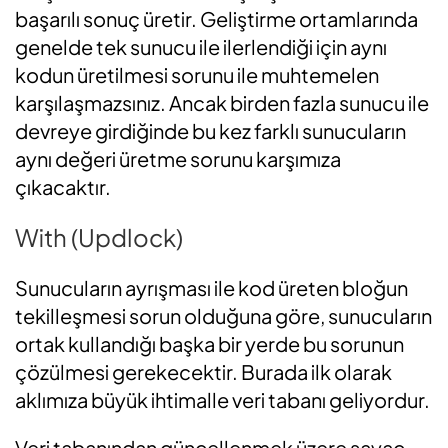
başarılı sonuç üretir. Geliştirme ortamlarında
genelde tek sunucu ile ilerlendiği için aynı
kodun üretilmesi sorunu ile muhtemelen
karşılaşmazsınız. Ancak birden fazla sunucu ile
devreye girdiğinde bu kez farklı sunucuların
aynı değeri üretme sorunu karşımıza
çıkacaktır.
With (Updlock)
Sunucuların ayrışması ile kod üreten bloğun
tekilleşmesi sorun olduğuna göre, sunucuların
ortak kullandığı başka bir yerde bu sorunun
çözülmesi gerekecektir. Burada ilk olarak
aklımıza büyük ihtimalle veri tabanı geliyordur.
Veri tabanından güncellenmek üzere sayaç