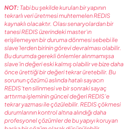
NOT:
Tabi bu şekilde kurulan bir yapının
tekrarlı veri üretmesi muhtemelen REDIS
kaynaklı olacaktır. Olası senaryolardan bir
tanesi REDIS üzerindeki master’ın
erişilemeyen bir duruma dönmesi sebebi ile
slave’lerden birinin görevi devralması olabilir.
Bu durumda gerekli önlemler alınmamışsa
slave’in değeri eski kalmış olabilir ve bize daha
önce ürettiği bir değeri tekrar üretebilir. Bu
sorunun çözümü aslında hatalı sayacın
REDIS’ten silinmesi ve bir sonraki sayaç
arttırma işleminin güncel değeri REDIS’e
tekrar yazması ile çözülebilir. REDIS çökmesi
durumlarının kontrol altına alındığı daha
profesyonel çözümler de bu yapıyı koruyan
başka bir çözüm olarak düşünülebilir.