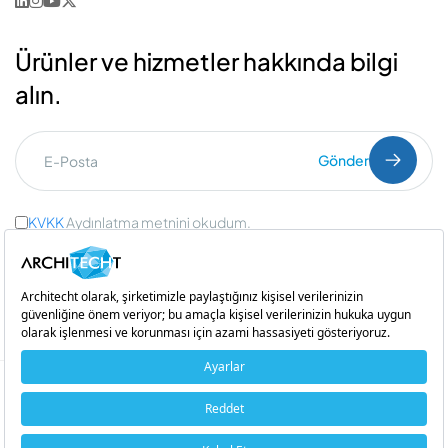
Ürünler ve hizmetler hakkında bilgi
alın.
Gönder
KVKK
Aydınlatma metnini okudum.
Ticari İleti Onayı
ve
Açık Rıza Onayı
Bir
iştirakidir
Copyright © 2026 Architecht. Her hakkı saklıdır.
Çerez Politikası