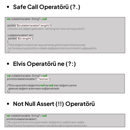
Safe Call Operatörü (?.)
Elvis Operatörü ne (?:)
Not Null Assert (!!) Operatörü