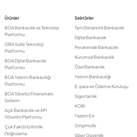
Ürünler
Sektörler
BOA Bankacılık ve Teknoloji
Tam Donanımlı Bankacılık
Platformu
Dijital Bankacılık
OBA Suite Teknoloji
Perakende Bankacılık
Platformu
Kurumsal Bankacılık
BOA Dijital Bankacılık
Özel Bankacılık
Platformu
Yatırım Bankacılığı
BOA Yatırım Bankacılığı
Platformu
E-para ve Ödeme Kuruluşu
BOA Tüketici Finansmanı
Sigortacılık
Sistemi
KOBİ
Açık Bankacılık ve API
Yazılım Evi
Yönetim Platformu
Girişimcilik
Çok Faktörlü Kimlik
Doğrulama
Siber Güvenlik