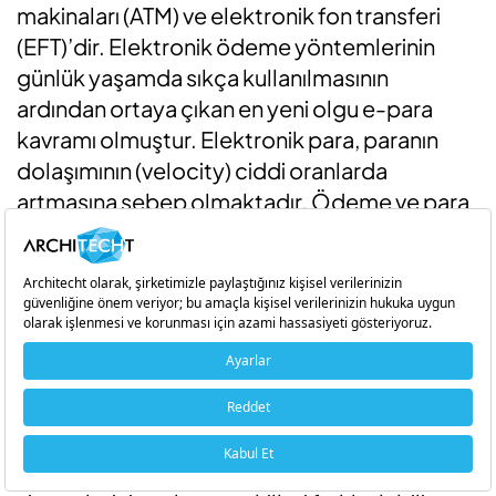
makinaları (ATM) ve elektronik fon transferi
(EFT)’dir. Elektronik ödeme yöntemlerinin
günlük yaşamda sıkça kullanılmasının
ardından ortaya çıkan en yeni olgu e-para
kavramı olmuştur. Elektronik para, paranın
dolaşımının (velocity) ciddi oranlarda
artmasına sebep olmaktadır. Ödeme ve para
transferlerinin tamamen internet üzerinden
yapılması ile birlikte dijital paralar kullanılmaya
başlanmıştır (Özbaş, 2019: 87).
Merkez bankası dijital para sisteminde ilk
etapta ATM cihazları tamamen devre dışı
kalmayabilir. Dijital para kullanımının yoğun
olduğu ekonomilerde ATM’ler üzerindeki
fiziksel işlemler azalacaktır. Ancak, dijital para