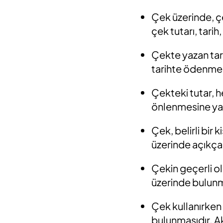
Çek üzerinde, çe
çek tutarı, tarih
Çekte yazan tari
tarihte ödenmel
Çekteki tutar, he
önlenmesine ya
Çek, belirli bir
üzerinde açıkça 
Çekin geçerli ol
üzerinde bulunm
Çek kullanırken
bulunmasıdır. Ak