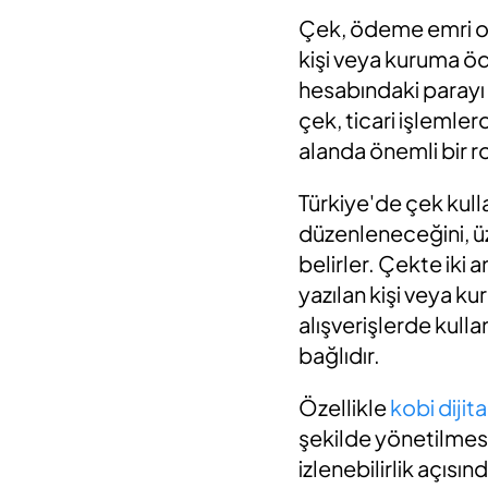
Çek, ödeme emri olan
kişi veya kuruma öde
hesabındaki parayı
çek, ticari işlemle
alanda önemli bir r
Türkiye'de çek kulla
düzenleneceğini, üze
belirler. Çekte iki 
yazılan kişi veya k
alışverişlerde kullan
bağlıdır.
Özellikle
kobi diji
şekilde yönetilmesi
izlenebilirlik açısın