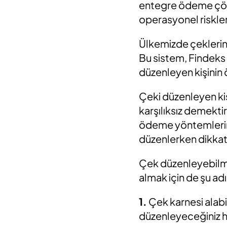
entegre ödeme çözü
operasyonel riskleri 
Ülkemizde çeklerin 
Bu sistem, Findeks
düzenleyen kişinin 
Çeki düzenleyen ki
karşılıksız demektir
ödeme yöntemlerine 
düzenlerken dikkatl
Çek düzenleyebilme
almak için de şu a
1.
Çek karnesi alabi
düzenleyeceğiniz h