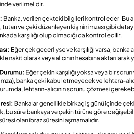
çinde verilmelidir.
:
Banka, verilen çekteki bilgileri kontrol eder. Bu
hi, tutarı ve çeki düzenleyen kişinin imzası gibi detay
nkada karşılığı olup olmadığı da kontrol edilir.
ası:
Eğer çek geçerliyse ve karşılığı varsa, banka al
kle nakit olarak veya alıcının hesabına aktarılarak y
k Durumu:
Eğer çekin karşılığı yoksa veya bir sorun
 imza), banka çeki kabul etmeyecek ve lehtara-alıc
durumda, lehtarın-alıcının sorunu çözmesi gerekebi
resi:
Bankalar genellikle birkaç iş günü içinde çekle
 bu süre bankaya ve çekin türüne göre değişebilir.
 süresi olan ibraz süresini aşmamalıdır.