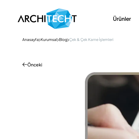
Ürünler
Anasayfa
Kurumsal
Blog
Çek & Çek Karne İşlemleri
Önceki