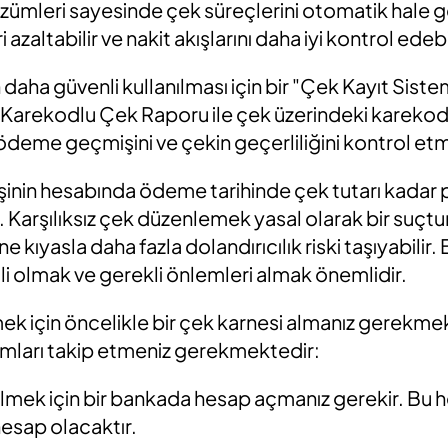
mleri sayesinde çek süreçlerini otomatik hale g
azaltabilir ve nakit akışlarını daha iyi kontrol edebil
daha güvenli kullanılması için bir "Çek Kayıt Sist
 Karekodlu Çek Raporu ile çek üzerindeki karekod
ödeme geçmişini ve çekin geçerliliğini kontrol etm
şinin hesabında ödeme tarihinde çek tutarı kadar
. Karşılıksız çek düzenlemek yasal olarak bir suçtu
kıyasla daha fazla dolandırıcılık riski taşıyabilir.
i olmak ve gerekli önlemleri almak önemlidir.
k için öncelikle bir çek karnesi almanız gerekmek
dımları takip etmeniz gerekmektedir:
lmek için bir bankada hesap açmanız gerekir. Bu he
esap olacaktır.