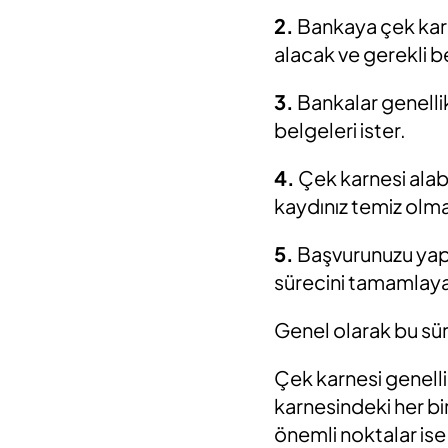
2.
Bankaya çek karn
alacak ve gerekli b
3.
Bankalar genellik
belgeleri ister.
4.
Çek karnesi alabi
kaydınız temiz olma
5.
Başvurunuzu yapt
sürecini tamamlayac
Genel olarak bu sür
Çek karnesi genelli
karnesindeki her bir
önemli noktalar ise