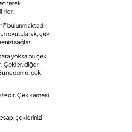
etirerek
irler.
emi" bulunmaktadır.
un okutularak, çeki
enizi sağlar.
 para yoksa bu çek
r. Çekler, diğer
 Bu nedenle, çek
tedir. Çek karnesi
sap, çeklerinizi