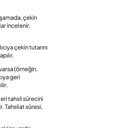
 aşamada, çekin
lar incelenir.
ıcıya çekin tutarını
apılır.
 varsa (örneğin,
ıya geri
lir.
ri tahsil sürecini
 Tahsilat süresi,