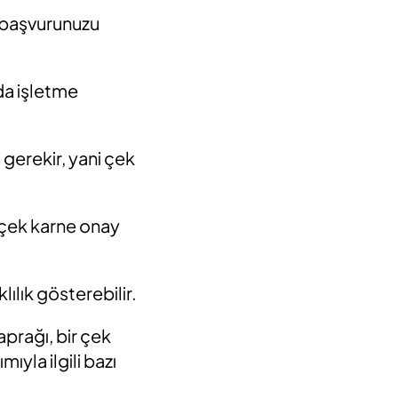
, başvurunuzu
rda işletme
 gerekir, yani çek
.
 çek karne onay
ılık gösterebilir.
aprağı, bir çek
ıyla ilgili bazı