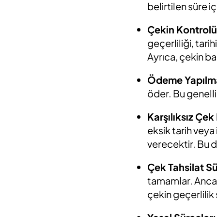
belirtilen süre i
Çekin Kontrolü
geçerliliği, tari
Ayrıca, çekin ba
Ödeme Yapılm
öder. Bu genelli
Karşılıksız Çe
eksik tarih veya
verecektir. Bu 
Çek Tahsilat Sü
tamamlar. Ancak,
çekin geçerlilik