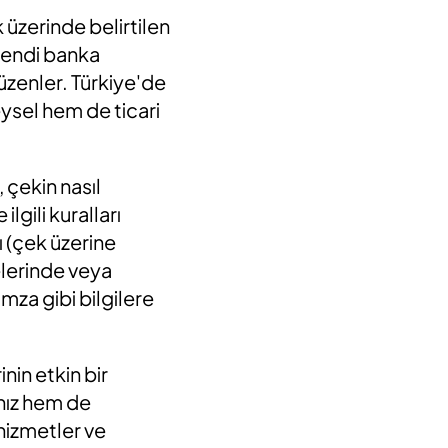
 üzerinde belirtilen
 kendi banka
zenler. Türkiye'de
eysel hem de ticari
 çekin nasıl
lgili kuralları
ı (çek üzerine
elerinde veya
 imza gibi bilgilere
nin etkin bir
 hız hem de
l hizmetler ve