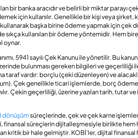
 bir banka aracıdır ve belirli bir miktar parayı çek
mek için kullanılır. Genellikle bir kişi veya şirket,
 kullanarak başka birine ödeme yapmak için çek dü
rde sıkça kullanılan bir ödeme yöntemidir. Hem bir
ol oynar.
nımı, 5941 sayılı Çek Kanunu ile yönetilir. Bu kanun,
rinde bulunması gereken bilgileri ve geçerliliği ile i
ana taraf vardır: borçlu (çeki düzenleyen) ve alacakl
urum). Çek genellikle ticari işlemlerde, borç ödem
ılır. Çekin geçerliliği, üzerine yazılan tarih, tutar ve
tal dönüşüm
süreçlerinde, çek ve çek karne işlemleri
, finansal süreçlerin dijitalleşmesiyle birlikte hem
dan kritik bir hale gelmiştir. KOBİ’ler, dijital finansa