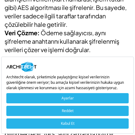
gibi) AES algoritması ile şifrelenir. Bu sayede,
veriler sadece ilgili taraflar tarafından
çözülebilir hale getirilir.
Veri Çözme:
Ödeme sağlayıcısı, aynı
şifreleme anahtarını kullanarak şifrelenmiş
verileri çözer ve işlemi doğrular.
AES’in Gücü:
AES’in simetrik yapısı ve 256-bit anahtar
uzunluğu, kırılması neredeyse imkansız bir
güvenlik sağlar. Bilgisayar sistemlerinin
mevcut kapasitesi göz önünde
bulundurulduğunda, bu şifreleme
teknolojisinin brute force (deneme yanılma)
saldırılarına karşı dayanıklı olduğu
bilinmektedir. AES, aynı zamanda hızlı bir