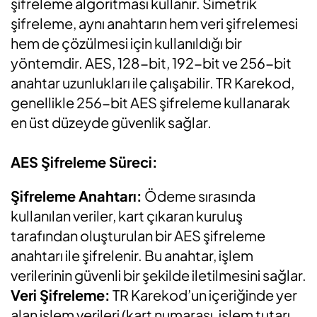
şifreleme algoritması kullanır. Simetrik
şifreleme, aynı anahtarın hem veri şifrelemesi
hem de çözülmesi için kullanıldığı bir
yöntemdir. AES, 128-bit, 192-bit ve 256-bit
anahtar uzunlukları ile çalışabilir. TR Karekod,
genellikle 256-bit AES şifreleme kullanarak
en üst düzeyde güvenlik sağlar.
AES Şifreleme Süreci:
Şifreleme Anahtarı:
Ödeme sırasında
kullanılan veriler, kart çıkaran kuruluş
tarafından oluşturulan bir AES şifreleme
anahtarı ile şifrelenir. Bu anahtar, işlem
verilerinin güvenli bir şekilde iletilmesini sağlar.
Veri Şifreleme:
TR Karekod’un içeriğinde yer
alan işlem verileri (kart numarası, işlem tutarı