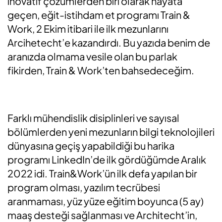
inovatif çözümlerden biri olarak hayata
geçen, eğit-istihdam et programı Train &
Work, 2 Ekim itibari ile ilk mezunlarını
Arcihetecht’e kazandırdı. Bu yazıda benim de
aranızda olmama vesile olan bu parlak
fikirden, Train & Work’ten bahsedeceğim.
Farklı mühendislik disiplinleri ve sayısal
bölümlerden yeni mezunların bilgi teknolojileri
dünyasına geçiş yapabildiği bu harika
programı LinkedIn’de ilk gördüğümde Aralık
2022 idi. Train&Work’ün ilk defa yapılan bir
program olması, yazılım tecrübesi
aranmaması, yüz yüze eğitim boyunca (5 ay)
maaş desteği sağlanması ve Architecht’in,