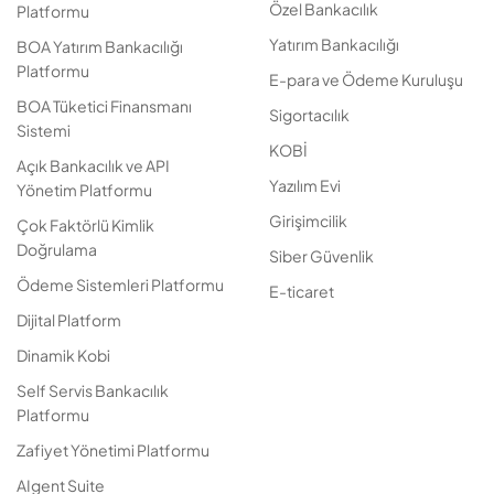
Özel Bankacılık
Platformu
Yatırım Bankacılığı
BOA Yatırım Bankacılığı
Platformu
E-para ve Ödeme Kuruluşu
BOA Tüketici Finansmanı
Sigortacılık
Sistemi
KOBİ
Açık Bankacılık ve API
Yazılım Evi
Yönetim Platformu
Girişimcilik
Çok Faktörlü Kimlik
Doğrulama
Siber Güvenlik
Ödeme Sistemleri Platformu
E-ticaret
Dijital Platform
Dinamik Kobi
Self Servis Bankacılık
Platformu
Zafiyet Yönetimi Platformu
AIgent Suite