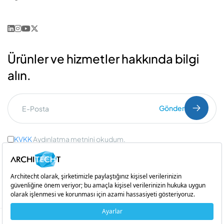
Ürünler ve hizmetler hakkında bilgi
alın.
Gönder
KVKK
Aydınlatma metnini okudum.
Ticari İleti Onayı
ve
Açık Rıza Onayı
Bir
iştirakidir