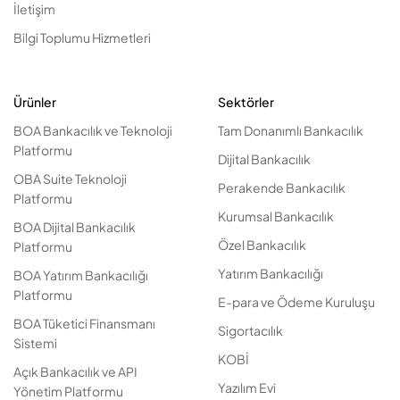
İletişim
Bilgi Toplumu Hizmetleri
Ürünler
Sektörler
BOA Bankacılık ve Teknoloji
Tam Donanımlı Bankacılık
Platformu
Dijital Bankacılık
OBA Suite Teknoloji
Perakende Bankacılık
Platformu
Kurumsal Bankacılık
BOA Dijital Bankacılık
Özel Bankacılık
Platformu
Yatırım Bankacılığı
BOA Yatırım Bankacılığı
Platformu
E-para ve Ödeme Kuruluşu
BOA Tüketici Finansmanı
Sigortacılık
Sistemi
KOBİ
Açık Bankacılık ve API
Yazılım Evi
Yönetim Platformu