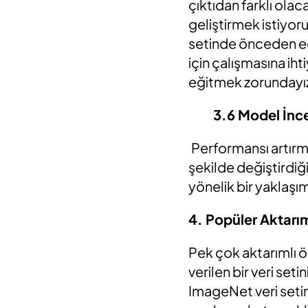
çıktıdan farklı ola
geliştirmek istiyo
setinde önceden eği
için çalışmasına iht
eğitmek zorundayı
3.6 Model İnc
Performansı artırm
şekilde değiştirdiğ
yönelik bir yaklaşım
4. Popüler Aktarı
Pek çok aktarımlı 
verilen bir veri seti
ImageNet veri setin