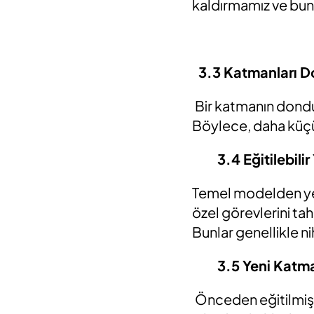
kaldırmamız ve bu
3.3 Katmanları 
Bir katmanın dondu
Böylece, daha küçük
3.4 Eğitilebil
Temel modelden yeni
özel görevlerini ta
Bunlar genellikle ni
3.5 Yeni Katm
Önceden eğitilmiş m