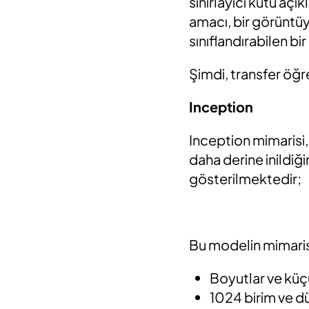
sınırlayıcı kutu aç
amacı, bir görüntüy
sınıflandırabilen b
Şimdi, transfer öğ
Inception
Inception mimarisi,
daha derine inildi
gösterilmektedir;
Bu modelin mimarisi 
Boyutlar ve küçül
1024 birim ve d