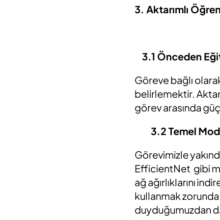
3. Aktarımlı Öğre
3.1 Önceden Eği
Göreve bağlı olarak
belirlemektir. Akta
görev arasında güçl
3.2 Temel Mod
Görevimizle yakında
EfficientNet gibi m
ağ ağırlıklarını indi
kullanmak zorunda 
duyduğumuzdan daha