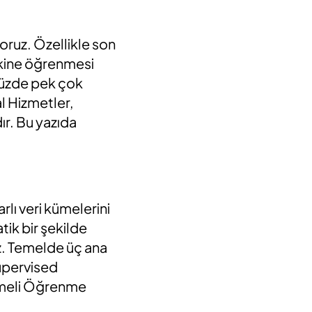
oruz. Özellikle son
akine öğrenmesi
müzde pek çok
al Hizmetler,
r. Bu yazıda
rlı veri kümelerini
tik bir şekilde
z. Temelde üç ana
upervised
rmeli Öğrenme