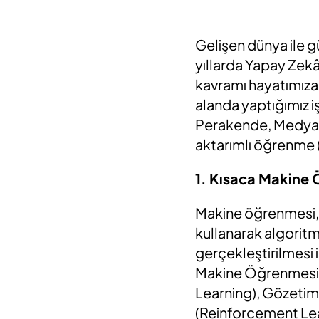
Gelişen dünya ile 
yıllarda Yapay Zekâ
kavramı hayatımıza
alanda yaptığımız iş
Perakende, Medya v
aktarımlı öğrenme 
1. Kısaca Makine
Makine öğrenmesi, bi
kullanarak algoritma
gerçekleştirilmesi
Makine Öğrenmesi 
Learning), Gözeti
(Reinforcement Lea