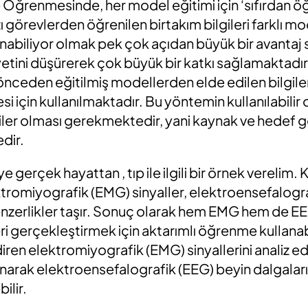
Öğrenmesinde, her model eğitimi için ‘sıfırdan 
zı görevlerden öğrenilen birtakım bilgileri farklı mo
nabiliyor olmak pek çok açıdan büyük bir avantaj s
tini düşürerek çok büyük bir katkı sağlamaktadır.
ceden eğitilmiş modellerden elde edilen bilgiler,
i için kullanılmaktadır. Bu yöntemin kullanılabilir o
lgiler olması gerekmektedir, yani kaynak ve hedef g
dir.
gerçek hayattan , tıp ile ilgili bir örnek verelim. 
tromiyografik (EMG) sinyaller, elektroensefalogr
enzerlikler taşır. Sonuç olarak hem EMG hem de EEG 
ri gerçekleştirmek için aktarımlı öğrenme kullanabi
iren elektromiyografik (EMG) sinyallerini analiz ed
llanarak elektroensefalografik (EEG) beyin dalgaları
bilir.