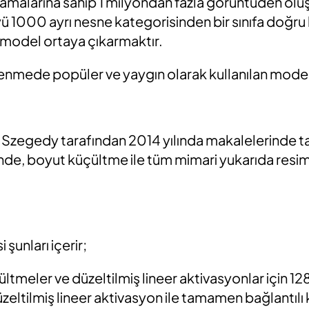
ıklamalarına sahip 1 milyondan fazla görüntüden olu
ü 1000 ayrı nesne kategorisinden bir sınıfa doğru 
ir model ortaya çıkarmaktır.
renmede popüler ve yaygın olarak kullanılan mode
 Szegedy tarafından 2014 yılında makalelerinde tan
ğinde, boyut küçültme ile tüm mimari yukarıda res
şunları içerir;
tmeler ve düzeltilmiş lineer aktivasyonlar için 128 f
üzeltilmiş lineer aktivasyon ile tamamen bağlantıl