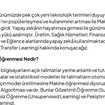
günümüzde pek çok yeni teknolojik terimleri duyuy
’nın popülerleşmesi ve kullanımının artması ile M
 girdi. Yapay zekânın hayatımıza girmesi ile günü
 yükü azalmıştır. Üretim, Sağlık Hizmetleri, Finans
e Eğlence alanlarında yapay zekâ kullanılmaktadı
(Transfer Learning) hakkında konuşacağız.
 Öğrenmesi Nedir?
lgisayarların açık talimatlar yerine anlamlı ve tuta
lar ve istatistiksel modeller ile talimatların otoma
 için model üretilmesine Makine öğrenmesi diyoru
Algoritması vardır. Bunlar Gözetimli Öğrenme (S
msiz Öğrenme (Unsupervised Learning) ve Pekişti
rning).