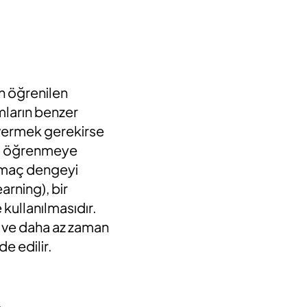
en öğrenilen
mların benzer
 vermek gerekirse
ayı öğrenmeye
e amaç dengeyi
rning), bir
kullanılmasıdır.
si ve daha az zaman
e edilir.