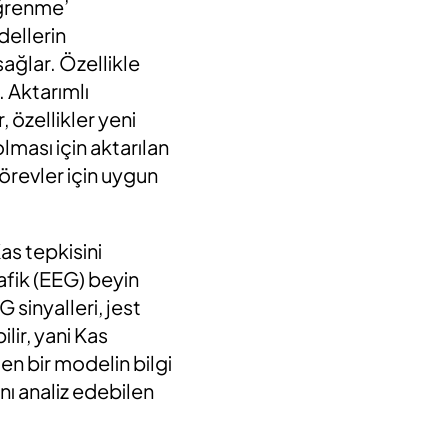
öğrenme’
dellerin
ağlar. Özellikle
 Aktarımlı
 özellikler yeni
lması için aktarılan
örevler için uygun
Kas tepkisini
afik (EEG) beyin
sinyalleri, jest
lir, yani Kas
en bir modelin bilgi
nı analiz edebilen