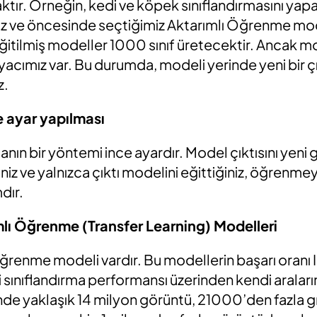
caktır. Örneğin, kedi ve köpek sınıflandırmasını ya
ruz ve öncesinde seçtiğimiz Aktarımlı Öğrenme mo
tilmiş modeller 1000 sınıf üretecektir. Ancak mode
iyacımız var. Bu durumda, modeli yerinde yeni bir çı
z.
e ayar yapılması
anın bir yöntemi ince ayardır. Model çıktısını yen
iniz ve yalnızca çıktı modelini eğittiğiniz, öğrenm
dır.
mlı Öğrenme (Transfer Learning) Modelleri
öğrenme modeli vardır. Bu modellerin başarı oranı
ni sınıflandırma performansı üzerinden kendi aralarınd
de yaklaşık 14 milyon görüntü, 21000’den fazla gr