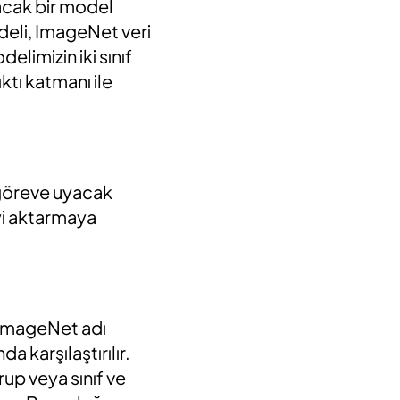
pacak bir model
deli, ImageNet veri
limizin iki sınıf
ktı katmanı ile
i göreve uyacak
eyi aktarmaya
 ImageNet adı
a karşılaştırılır.
up veya sınıf ve