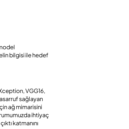
 model
n bilgisi ile hedef
 ,Xception, VGG16,
tasarruf sağlayan
için ağ mimarisini
durumumuzda ihtiyaç
çıktı katmanını