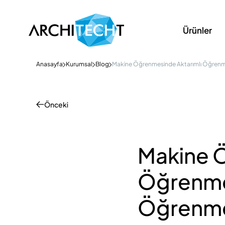
Ürünler
Anasayfa
Kurumsal
Blog
Makine Öğrenmesinde Aktarımlı Öğrenme
Önceki
Makine 
Öğrenme 
Öğrenme