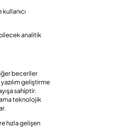
e kullanıcı
bilecek analitik
diğer beceriler
 yazılım geliştirme
yışa sahiptir.
lı ama teknolojik
ar.
re hızla gelişen