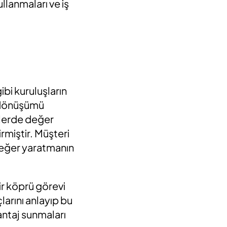
ullanmaları ve iş
ibi kuruluşların
u dönüşümü
nlerde değer
rmiştir. Müşteri
 değer yaratmanın
bir köprü görevi
larını anlayıp bu
vantaj sunmaları