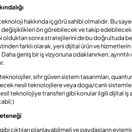
rk
ı
ndal
ığı
sti, teknoloji hakkında içgörü sahibi olmalıdır. Bu s
eğişiklikleri ön görebilecek ve takip edebilecekt
bi olduktan sonra stratejilerini de bu doğrultuda be
tinden farklı olarak, yeni dijital ürün ve hizmetleri
Daha geniş bir iş vizyonuna odaklanırken, ayrıntılı v
ır.
l teknolojiler, sıfır güven sistem tasarımları, quantu
ecek nesil teknolojilere veya doga/canlı sistemle
il teknolojiye transferi gibi konular ilgili dijital iş 
abii:)
Yetene
ğ
i
 gibi çıktıları planlayabilmeli ve paydaşların eylem