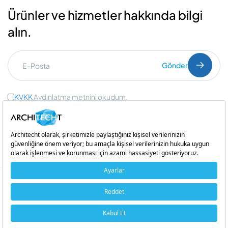
Ürünler ve hizmetler hakkında bilgi
alın.
Gönder
KVKK
Aydınlatma metnini okudum.
Ticari İleti Onayı
ve
Açık Rıza Onayı
Bir
iştirakidir
Copyright © 2026 Architecht. Her hakkı saklıdır.
Çerez Politikası