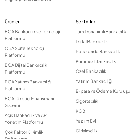
Ürünler
Sektörler
BOA Bankacılık ve Teknoloji
Tam Donanımlı Bankacılık
Platformu
Dijital Bankacılık
OBA Suite Teknoloji
Perakende Bankacılık
Platformu
Kurumsal Bankacılık
BOA Dijital Bankacılık
Özel Bankacılık
Platformu
Yatırım Bankacılığı
BOA Yatırım Bankacılığı
Platformu
E-para ve Ödeme Kuruluşu
BOA Tüketici Finansmanı
Sigortacılık
Sistemi
KOBİ
Açık Bankacılık ve API
Yazılım Evi
Yönetim Platformu
Girişimcilik
Çok Faktörlü Kimlik
Doğrulama