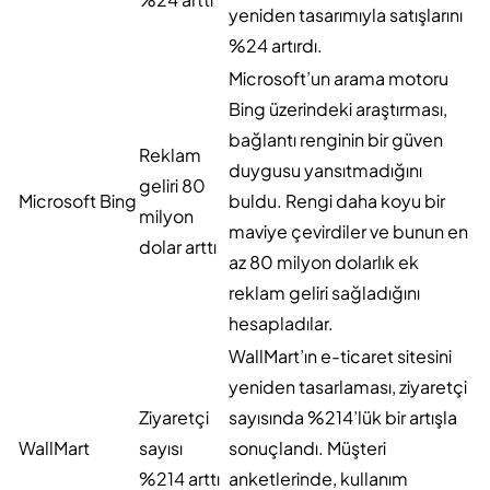
yeniden tasarımıyla satışlarını
%24 artırdı.
Microsoft’un arama motoru
Bing üzerindeki araştırması,
bağlantı renginin bir güven
Reklam
duygusu yansıtmadığını
geliri 80
Microsoft Bing
buldu. Rengi daha koyu bir
milyon
maviye çevirdiler ve bunun en
dolar arttı
az 80 milyon dolarlık ek
reklam geliri sağladığını
hesapladılar.
WallMart’ın e-ticaret sitesini
yeniden tasarlaması, ziyaretçi
Ziyaretçi
sayısında %214’lük bir artışla
WallMart
sayısı
sonuçlandı. Müşteri
%214 arttı
anketlerinde, kullanım