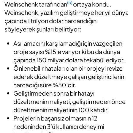
(5)
Weinschenk tarafından
ortaya kondu.
Weinschenk, yazılım geliştirmeye her yıl dünya
çapında 1 trilyon dolar harcandığını
söyleyerek şunları belirtiyor:
Asıl amacını karşılamadığı için vazgeçilen
proje sayısı %15’e varıyor ki bu da dünya
çapında 150 milyar dolara tekabül ediyor.
Önlenebilir hataları olan bir projeyi revize
ederek düzeltmeye çalışan geliştiricilerin
harcadığı süre %50’dir.
Geliştirmeden sonra bir hatayı
düzeltmenin maliyeti, geliştirmeden önce
düzeltmenin maliyetinin 100 katıdır.
Projelerin başarısız olmasının 12
nedeninden 3’ü kullanıcı deneyimi