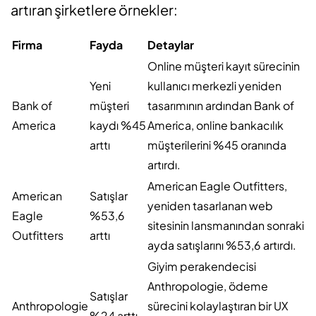
artıran şirketlere örnekler:
Firma
Fayda
Detaylar
Online müşteri kayıt sürecinin
Yeni
kullanıcı merkezli yeniden
Bank of
müşteri
tasarımının ardından Bank of
America
kaydı %45
America, online bankacılık
arttı
müşterilerini %45 oranında
artırdı.
American Eagle Outfitters,
American
Satışlar
yeniden tasarlanan web
Eagle
%53,6
sitesinin lansmanından sonraki
Outfitters
arttı
ayda satışlarını %53,6 artırdı.
Giyim perakendecisi
Anthropologie, ödeme
Satışlar
Anthropologie
sürecini kolaylaştıran bir UX
%24 arttı