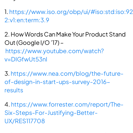
1.
https://www.iso.org/obp/ui/#iso:std:iso:92
2:v1:en:term:3.9
2. How Words Can Make Your Product Stand
Out (Google I/O ’17) –
https://www.youtube.com/watch?
v=DIGfwUt53nI
3.
https://www.nea.com/blog/the-future-
of-design-in-start-ups-survey-2016-
results
4.
https://www.forrester.com/report/The-
Six-Steps-For-Justifying-Better-
UX/RES117708