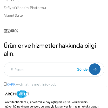
Zafiyet Yönetimi Platformu
AIgent Suite
Ürünler ve hizmetler hakkında bilgi
alın.
Gönder
KVKK
Aydınlatma metnini okudum.
Ticari İleti Onayı
ve
Açık Rıza Onayı
Bir
iştirakidir