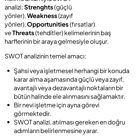
analizi;
Strenghts
(güçlü
yönler),
Weakness
(zayıf
yönler),
Opp
o
rtunities
(fırsatlar)
ve
Threats
(tehditler) kelimelerinin baş
harflerinin bir araya gelmesiyle oluşur.
SWOT analizinin temel amacı;
Şahsi veya işletmesel herhangi bir konuda
karar alma aşamasında güçlü veya zayıf,
avantajlı veya dezavantajlı noktaların bir
bütün halinde ele alınmasını sağlamaktır.
Bir nevi işletme için ayna görevi
görmektedir.
SWOT analizi, atılması gereken en doğru
adımların belirlenmesine yarar.