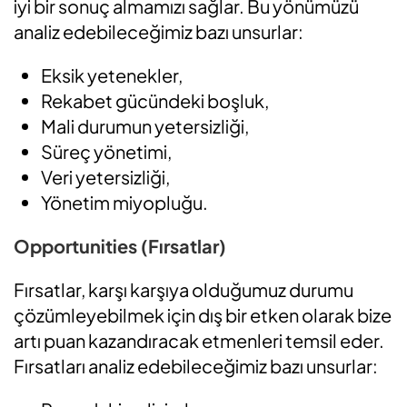
iyi bir sonuç almamızı sağlar. Bu yönümüzü
analiz edebileceğimiz bazı unsurlar:
Eksik yetenekler,
Rekabet gücündeki boşluk,
Mali durumun yetersizliği,
Süreç yönetimi,
Veri yetersizliği,
Yönetim miyopluğu.
Opp
o
rtunities (Fırsatlar)
Fırsatlar, karşı karşıya olduğumuz durumu
çözümleyebilmek için dış bir etken olarak bize
artı puan kazandıracak etmenleri temsil eder.
Fırsatları analiz edebileceğimiz bazı unsurlar: