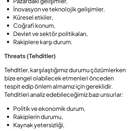
Pazardaki gelişimler,
İnovasyon ve teknolojik gelişimler,
Küresel etkiler,
Coğrafi konum,
Devlet ve sektör politikaları,
Rakiplere karşı durum.
Threats (Tehditler)
Tehditler, karşılaştığımız durumu çözümlerken
bize engel olabilecek etmenleri önceden
tespit edip önlem almamız için gereklidir.
Tehditleri analiz edebileceğimiz bazı unsurlar:
Politik ve ekonomik durum,
Rakiplerin durumu,
Kaynak yetersizliği,