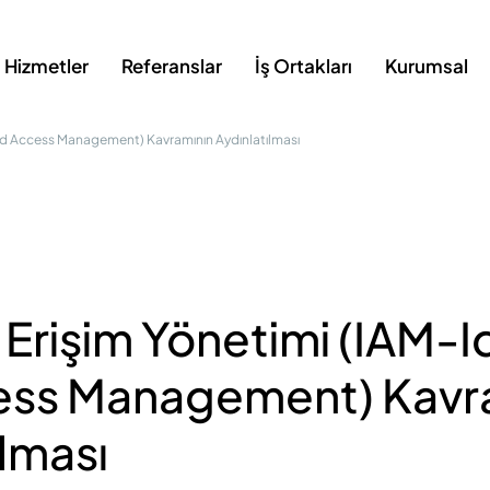
Hizmetler
Referanslar
İş Ortakları
Kurumsal
 and Access Management) Kavramının Aydınlatılması
 Erişim Yönetimi (IAM-I
ess Management) Kavr
ılması