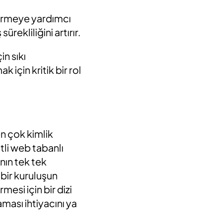
dirmeye yardımcı
rekliliğini artırır.
in sıkı
için kritik bir rol
den çok kimlik
tli web tabanlı
ının tek tek
ir kuruluşun
esi için bir dizi
aması ihtiyacını ya