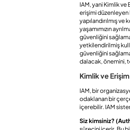
IAM, yani Kimlik ve
erişimi düzenleyen ka
yapılandırılmış ve k
yaşamımızın ayrılma
güvenliğini sağlama
yetkilendirilmiş kull
güvenliğini sağlama
dalacak, önemini, t
Kimlik ve Erişi
IAM, bir organizasyo
odaklanan bir çerçev
içerebilir. IAM sist
Siz kimsiniz? (Aut
sürecini içerir. Bu 