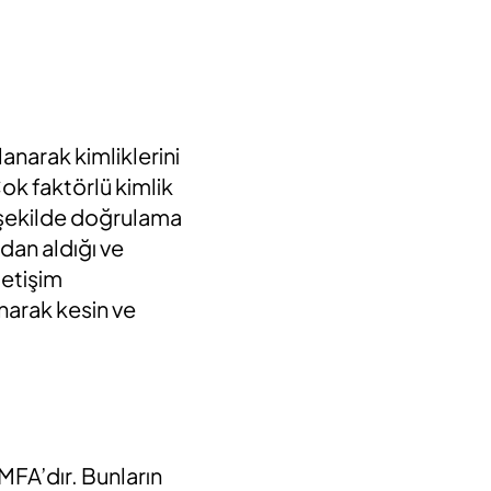
anarak kimliklerini
ok faktörlü kimlik
r şekilde doğrulama
rdan aldığı ve
letişim
anarak kesin ve
MFA’dır. Bunların