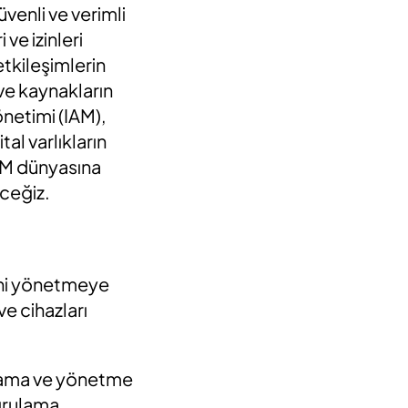
venli ve verimli
 ve izinleri
etkileşimlerin
 ve kaynakların
netimi (IAM),
tal varlıkların
IAM dünyasına
eceğiz.
rini yönetmeye
ve cihazları
ğrulama ve yönetme
oğrulama