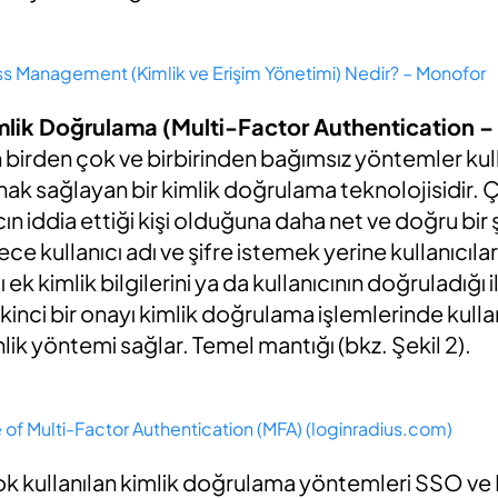
ss Management (Kimlik ve Erişim Yönetimi) Nedir? – Monofor
mlik Doğrulama (Multi-Factor Authentication –
n birden çok ve birbirinden bağımsız yöntemler kull
k sağlayan bir kimlik doğrulama teknolojisidir. Ç
ın iddia ettiği kişi olduğuna daha net ve doğru bi
ce kullanıcı adı ve şifre istemek yerine kullanıcıla
ek kimlik bilgilerini ya da kullanıcının doğruladığı i
ikinci bir onayı kimlik doğrulama işlemlerinde kull
lik yöntemi sağlar. Temel mantığı (bkz. Şekil 2).
of Multi-Factor Authentication (MFA) (loginradius.com)
ok kullanılan kimlik doğrulama yöntemleri SSO ve 