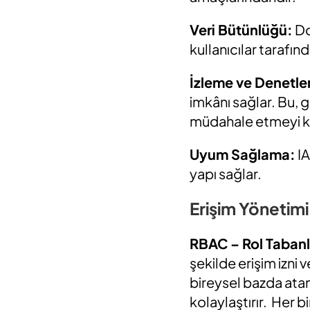
Veri Bütünlüğü:
Do
kullanıcılar tarafı
İzleme ve Denetl
imkânı sağlar. Bu, gü
müdahale etmeyi ko
Uyum Sağlama:
IA
yapı sağlar.
Erişim Yönetimi 
RBAC – Rol Tabanl
şekilde erişim izni v
bireysel bazda atam
kolaylaştırır. Her bi