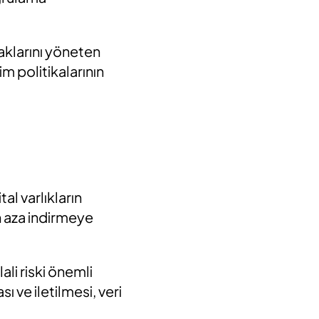
haklarını yöneten
im politikalarının
al varlıkların
 en aza indirmeye
ali riski önemli
ı ve iletilmesi, veri