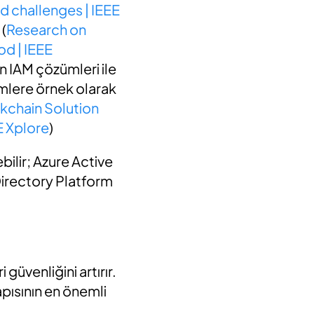
d challenges | IEEE
 (
Research on
d | IEEE
n IAM çözümleri ile
mlere örnek olarak
kchain Solution
E Xplore
)
ilir; Azure Active
irectory Platform
güvenliğini artırır.
apısının en önemli