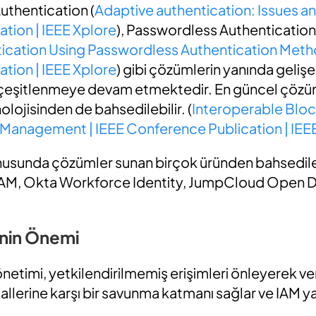
uthentication (
Adaptive authentication: Issues an
tion | IEEE Xplore
), Passwordless Authentication
ication Using Passwordless Authentication Metho
tion | IEEE Xplore
) gibi çözümlerin yanında gelişe
 çeşitlenmeye devam etmektedir. En güncel çözü
lojisinden de bahsedilebilir. (
Interoperable Bloc
ty Management | IEEE Conference Publication | IEE
nusunda çözümler sunan birçok üründen bahsedileb
 IAM, Okta Workforce Identity, JumpCloud Open D
inin Önemi
netimi, yetkilendirilmemiş erişimleri önleyerek veri 
ihlallerine karşı bir savunma katmanı sağlar ve IAM y