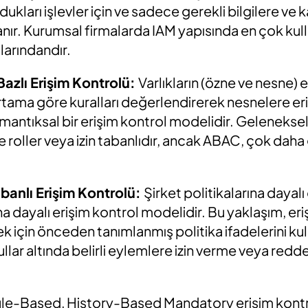
ukları işlevler için ve sadece gerekli bilgilere ve
anır. Kurumsal firmalarda IAM yapısında en çok kull
arındandır.
azlı Erişim Kontrolü:
Varlıkların (özne ve nesne) 
ortama göre kuralları değerlendirerek nesnelere eri
n mantıksal bir erişim kontrol modelidir. Gelenekse
le roller veya izin tabanlıdır, ancak ABAC, çok dah
banlı Erişim Kontrolü:
Şirket politikalarına dayalı
 dayalı erişim kontrol modelidir. Bu yaklaşım, eri
ek için önceden tanımlanmış politika ifadelerini kull
oşullar altında belirli eylemlere izin verme veya red
le-Based, History-Based Mandatory erişim kontroll