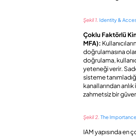
Şekil 1.
Identity & Acce
Çoklu Faktörlü Ki
MFA):
Kullanıcıları
doğrulamasına olana
doğrulama, kullanıc
yeteneği verir. Sade
sisteme tanımladığı 
kanallarından anlık 
zahmetsiz bir güven
Şekil 2.
The Importance 
IAM yapısında en ç