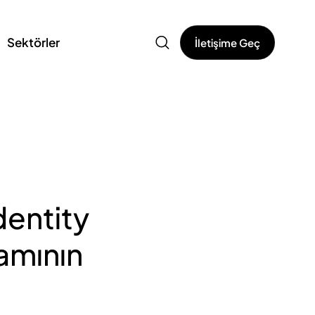
Sektörler
İletişime Geç
dentity
amının