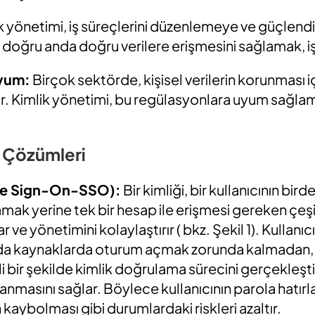
k yönetimi, iş süreçlerini düzenlemeye ve güçlen
n doğru anda doğru verilere erişmesini sağlamak, iş sü
Uyum:
Birçok sektörde, kişisel verilerin korunması iç
. Kimlik yönetimi, bu regülasyonlara uyum sağlamak 
i Çözümleri
le Sign-On-SSO):
Bir kimliği, bir kullanıcının bir
mak yerine tek bir hesap ile erişmesi gereken çeşi
ve yönetimini kolaylaştırır ( bkz. Şekil 1). Kullanıc
da kaynaklarda oturum açmak zorunda kalmadan, b
 bir şekilde kimlik doğrulama sürecini gerçekleştirm
ullanmasını sağlar. Böylece kullanıcının parola hatırl
in kaybolması gibi durumlardaki riskleri azaltır.