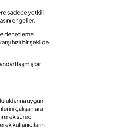
ere sadece yetkili
asını engeller.
e ve denetleme
rşı hızlı bir şekilde
tandartlaşmış bir
mluluklarına uygun
nlerini çalışanlara
irerek süreci
nerek kullanıcıların