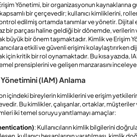
 Erişim Yönetimi, bir organizasyonun kaynaklarına gü
psamlı bir çerçevedir; kullanıcı kimliklerini, rolleri
ontrol edilmiş ortamda tanımlar ve yönetir. Dijital 
z bir parçası haline geldiği bir dönemde, verilerin
k büyük bir önem taşımaktadır. Kimlik ve Erişim Yö
anıcılara etkili ve güvenli erişimi kolaylaştırırken diji
k için kritik bir rol oynamaktadır. Bu kısa yazıda, 
emel prensiplerini ve gelişen manzarasını inceley
m Yönetimini (IAM) Anlama
n içindeki bireylerin kimliklerini ve erişim yetkile
edir. Bu kimlikler, çalışanlar, ortaklar, müşteriler 
emleri iki temel soruyu yanıtlamayı amaçlar:
hentication)
: Kullanıcıların kimlik bilgilerini do
bileşen, kullanıcı hesaplarının yaratılması, kimlik d