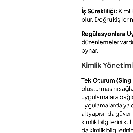
İş Sürekliliği:
Kimli
olur. Doğru kişileri
Regülasyonlara 
düzenlemeler vardır
oynar.
Kimlik Yönetim
Tek Oturum (Sing
oluşturmasını sağla
uygulamalara bağlar 
uygulamalarda ya 
altyapısında güvenli
kimlik bilgilerini k
da kimlik bilgilerin