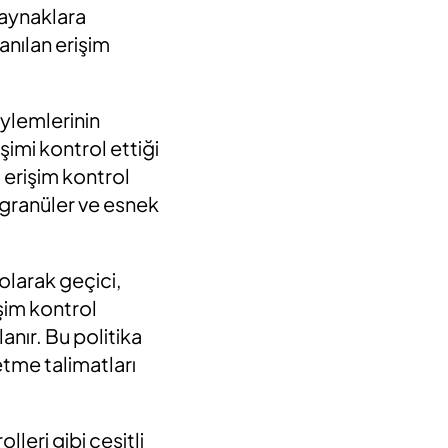
 kaynaklara
anılan erişim
eylemlerinin
şimi kontrol ettiği
l erişim kontrol
a granüler ve esnek
 olarak geçici,
şim kontrol
anır. Bu politika
detme talimatları
eri gibi çeşitli