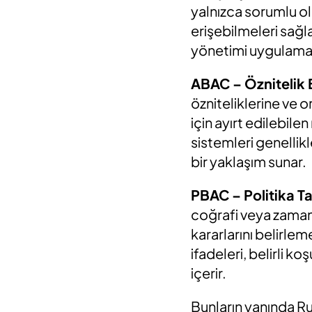
yalnızca sorumlu old
erişebilmeleri sağl
yönetimi uygulamal
ABAC – Öznitelik B
özniteliklerine ve 
için ayırt edilebile
sistemleri genellik
bir yaklaşım sunar.
PBAC – Politika Ta
coğrafi veya zamana
kararlarını belirlem
ifadeleri, belirli k
içerir.
Bunların yanında Ru