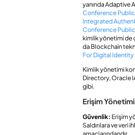
yanında Adaptive A
Conference Publica
Integrated Authent
Conference Publica
kimlik yönetimi de
da Blockchain tekno
For Digital Identi
Kimlik yönetimi ko
Directory, Oracle
gibi.
Erişim Yönetim
Güvenlik:
Erişim yö
Saldırılara ve veri 
amaçlarındandır.