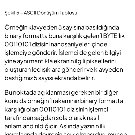
Şekil 5 – ASCII Dönüşüm Tablosu
Örneğin klavyeden 5 sayısına basıldığında
binary formatta buna karşılık gelen 1 BYTE’lık
00110101 dizisini nanosaniyeler içinde
işlemciye gönderir. İşlemci de gelen bilgiyi
yine aynı mantıkla ekranın ilgili piksellerini
oluşturan led ışıklara gönderir ve klavyeden
bastığımız 5 sayısı ekranda belirir.
Bu noktada açıklanması gereken bir diğer
konu da örneğin 1 rakamının binary formatta
karşılığı olan 00110101 dizisinin işlemci
tarafından sağdan sola olarak nasıl
anlamlandırıldığıdır. Aslında yazının ilk
kısımlarında devrenin açık olması durumunda