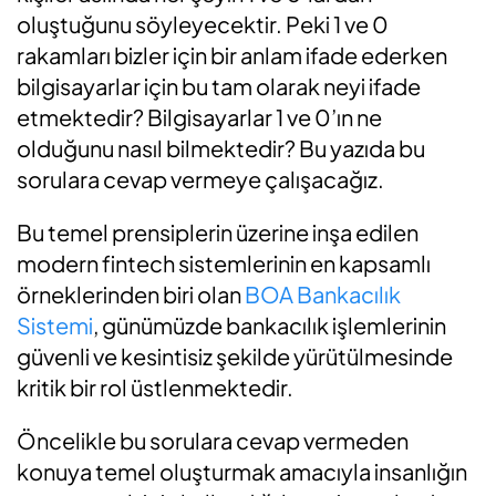
oluştuğunu söyleyecektir. Peki 1 ve 0
rakamları bizler için bir anlam ifade ederken
bilgisayarlar için bu tam olarak neyi ifade
etmektedir? Bilgisayarlar 1 ve 0’ın ne
olduğunu nasıl bilmektedir? Bu yazıda bu
sorulara cevap vermeye çalışacağız.
Bu temel prensiplerin üzerine inşa edilen
modern fintech sistemlerinin en kapsamlı
örneklerinden biri olan
BOA Bankacılık
Sistemi
, günümüzde bankacılık işlemlerinin
güvenli ve kesintisiz şekilde yürütülmesinde
kritik bir rol üstlenmektedir.
Öncelikle bu sorulara cevap vermeden
konuya temel oluşturmak amacıyla insanlığın