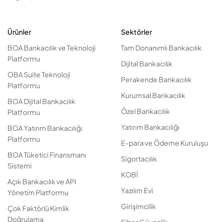
Ürünler
Sektörler
BOA Bankacılık ve Teknoloji
Tam Donanımlı Bankacılık
Platformu
Dijital Bankacılık
OBA Suite Teknoloji
Perakende Bankacılık
Platformu
Kurumsal Bankacılık
BOA Dijital Bankacılık
Özel Bankacılık
Platformu
Yatırım Bankacılığı
BOA Yatırım Bankacılığı
Platformu
E-para ve Ödeme Kuruluşu
BOA Tüketici Finansmanı
Sigortacılık
Sistemi
KOBİ
Açık Bankacılık ve API
Yazılım Evi
Yönetim Platformu
Girişimcilik
Çok Faktörlü Kimlik
Doğrulama