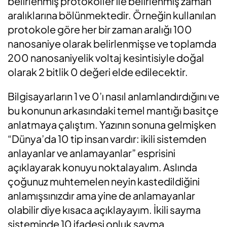
belirlenmiş protokoller ile belirlenmiş zaman
aralıklarına bölünmektedir. Örneğin kullanılan
protokole göre her bir zaman aralığı 100
nanosaniye olarak belirlenmişse ve toplamda
200 nanosaniyelik voltaj kesintisiyle doğal
olarak 2 bitlik 0 değeri elde edilecektir.
Bilgisayarların 1 ve 0’ı nasıl anlamlandırdığını ve
bu konunun arkasındaki temel mantığı basitçe
anlatmaya çalıştım. Yazının sonuna gelmişken
“Dünya’da 10 tip insan vardır: ikili sistemden
anlayanlar ve anlamayanlar” esprisini
açıklayarak konuyu noktalayalım. Aslında
çoğunuz muhtemelen neyin kastedildiğini
anlamışsınızdır ama yine de anlamayanlar
olabilir diye kısaca açıklayayım. İkili sayma
sisteminde 10 ifadesi onluk sayma