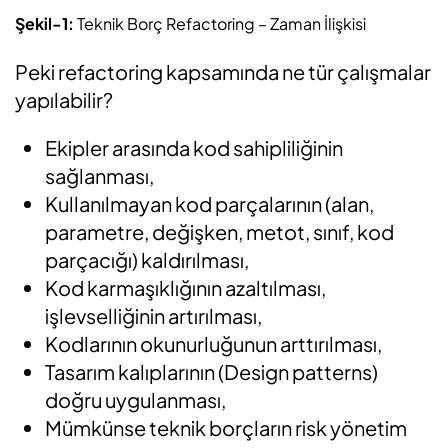
Şekil-1:
Teknik Borç Refactoring – Zaman İlişkisi
Peki refactoring kapsamında ne tür çalışmalar
yapılabilir?
Ekipler arasında kod sahipliliğinin
sağlanması,
Kullanılmayan kod parçalarının (alan,
parametre, değişken, metot, sınıf, kod
parçacığı) kaldırılması,
Kod karmaşıklığının azaltılması,
işlevselliğinin artırılması,
Kodlarının okunurluğunun arttırılması,
Tasarım kalıplarının (Design patterns)
doğru uygulanması,
Mümkünse teknik borçların risk yönetim