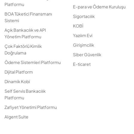
Platformu
E-para ve Ödeme Kuruluşu
BOA Tüketici Finansmanı
Sigortacılık
Sistemi
KOBİ
Açık Bankacılık ve API
Yazılım Evi
Yönetim Platformu
Girişimcilik
Çok Faktörlü Kimlik
Doğrulama
Siber Güvenlik
Ödeme Sistemleri Platformu
E-ticaret
Dijital Platform
Dinamik Kobi
Self Servis Bankacılık
Platformu
Zafiyet Yönetimi Platformu
AIgent Suite