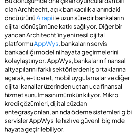
Bu dönüşümde öne çıkan oyunculardan biri
olan Architecht, açık bankacılık alanındaki
öncü ürünü
Airapi
ile uzun süredir bankaların
dijital dönüşümüne katkı sağlıyor. Diğer bir
yandan Architecht’in yeni nesil dijital
platformu
AppWys
, bankaların servis
bankacılığı modelini hayata geçirmelerini
kolaylaştırıyor. AppWys, bankaların finansal
altyapılarını farklı sektörlerden iş ortaklarına
açarak, e-ticaret, mobil uygulamalar ve diğer
dijital kanallar üzerinden uçtan uca finansal
hizmet sunulmasını mümkün kılıyor. Mikro
kredi çözümleri, dijital cüzdan
entegrasyonları, anında ödeme sistemleri gibi
servisler AppWys ile hızlı ve güvenli biçimde
hayata geçirilebiliyor.