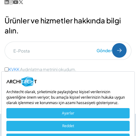
Ürünler ve hizmetler hakkında bilgi
alın.
Gönder
KVKK
Aydınlatma metnini okudum.
Ticari İleti Onayı
ve
Açık Rıza Onayı
Bir
iştirakidir
Servis Bankacılığı Nedir?
Copyright © 2026 Architecht. Her hakkı saklıdır.
Dinle!
Çerez Politikası
0:00 / 0:00