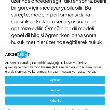
üzerinde önceden eğitildikten sonra, belirli
bir görev için ince ayar yapılabilir. Bu
süreçte, modelin performansı daha
spesifik bir kullanım senaryosuna göre
optimize edilir. Örneğin, bir dil modeli
genel dil bilgisi öğrenirken, daha sonra
hukuki metinler üzerinde eğitilerek hukuk
alanında daha iyi sonuçlar verebilir.
Çok Yönlülük:
Büyük dil modeller, çeşitli
dil görevlerini gerçekleştirebilirler. Metin
oluşturma, metin tamamlama, metin
çevirisi, özetleme ve soru yanıtlama gibi
görevleri yapabilir.
Büyük Dil Modellerin Yaygın Örnekleri
GPT-3:
OpenAI tarafından geliştirilen, 175