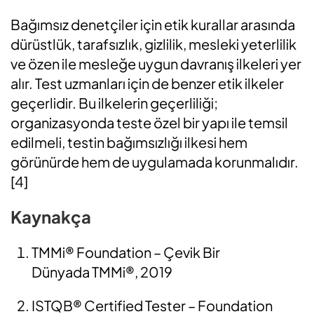
Bağımsız denetçiler için etik kurallar arasında
dürüstlük, tarafsızlık, gizlilik, mesleki yeterlilik
ve özen ile mesleğe uygun davranış ilkeleri yer
alır. Test uzmanları için de benzer etik ilkeler
geçerlidir. Bu ilkelerin geçerliliği;
organizasyonda teste özel bir yapı ile temsil
edilmeli, testin bağımsızlığı ilkesi hem
görünürde hem de uygulamada korunmalıdır.
[4]
Kaynakça
TMMi®
Foundation
–
Çevik Bir
Dünyada
TMMi®, 2019
ISTQB®
Certified
Tester
– Foundation