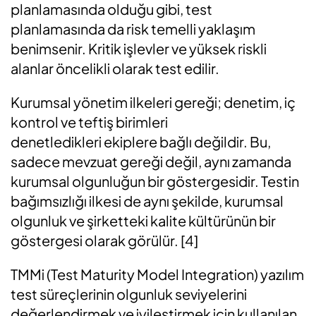
planlamasında olduğu gibi, test
planlamasında da risk temelli yaklaşım
benimsenir. Kritik işlevler ve yüksek riskli
alanlar öncelikli olarak test edilir.
Kurumsal yönetim ilkeleri gereği; denetim, iç
kontrol ve teftiş birimleri
denetledikleri
ekiplere
bağlı değildir. Bu,
sadece mevzuat gereği değil, aynı zamanda
kurumsal olgunluğun bir göstergesidir. Testin
bağımsızlığı ilkesi de aynı şekilde, kurumsal
olgunluk ve
şirketteki
kalite kültürünün bir
göstergesi
olarak görülür
.
[4]
TMMi
(Test
Maturity
Model Integration)
yazılım
test süreçlerinin olgunluk seviyelerini
değerlendirmek ve iyileştirmek için kullanılan