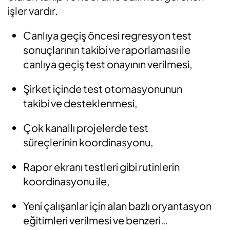
işler vardır.
Canlıya geçiş öncesi regresyon test
sonuçlarının takibi ve raporlaması ile
canlıya geçiş test onayının verilmesi,
Şirket içinde test otomasyonunun
takibi
ve desteklenmesi
,
Çok kanallı projelerde test
süreçlerinin
koordinasyonu,
Rapor ekranı testleri gibi rutinlerin
koordinasyonu ile,
Yeni çalışanlar
için
alan bazlı oryantasyon
eğitimleri verilmesi
ve benzeri…