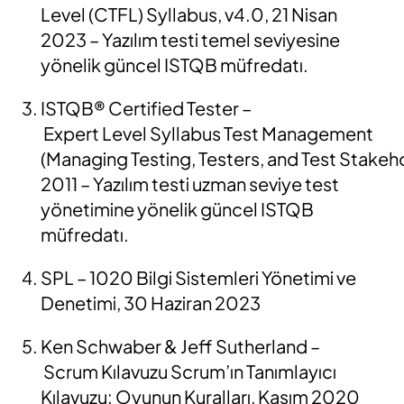
Level (CTFL)
Syllabus, v4.0, 21 Nisan
2023
– Yazılım testi temel seviyesine
yönelik güncel ISTQB müfredatı.
ISTQB®
Certified
Tester
–
Expert
Level
Syllabus
Test Management
(
Managing
Testing,
Testers,
and
Test
Stakeho
2011
– Yazılım
testi
uzman
seviye
test
yönetimine
yönelik güncel ISTQB
müfredatı.
SPL
–
1020 Bilgi Sistemleri Yönetimi ve
Denetimi, 30 Haziran 2023
Ken
Schwaber
& Jeff
Sutherland
–
Scrum
Kılavuzu
Scrum’ın
Tanımlayıcı
Kılavuzu: Oyunun Kuralları, Kasım 2020