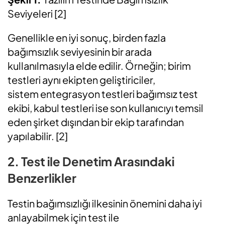
Seviyeleri
[2]
Genellikle en iyi sonuç, birden fazla
bağımsızlık seviyesinin bir arada
kullanılmasıyla elde edilir. Örneğin;
birim
testleri
aynı ekipten
geliştiriciler,
sistem
entegrasyon
testleri bağımsız test
ekibi, kabul testleri ise
son kullanıcıyı temsil
eden şirket dışından bir ekip
tarafından
yapılabilir
.
[2]
2. Test ile Denetim Arasındaki
Benzerlikler
Testin bağımsızlığı ilkesinin önemini daha iyi
anlayabilmek için test ile