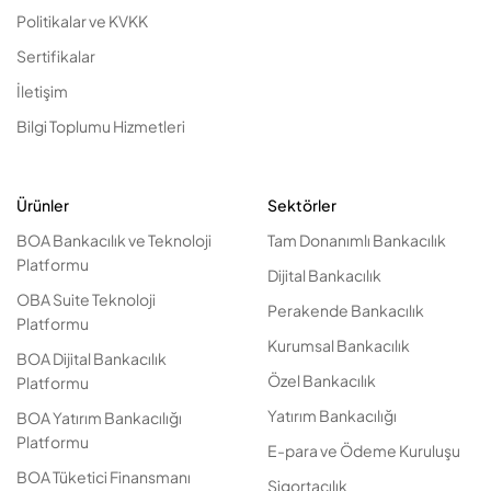
Politikalar ve KVKK
Sertifikalar
İletişim
Bilgi Toplumu Hizmetleri
Ürünler
Sektörler
BOA Bankacılık ve Teknoloji
Tam Donanımlı Bankacılık
Platformu
Dijital Bankacılık
OBA Suite Teknoloji
Perakende Bankacılık
Platformu
Kurumsal Bankacılık
BOA Dijital Bankacılık
Özel Bankacılık
Platformu
Yatırım Bankacılığı
BOA Yatırım Bankacılığı
Platformu
E-para ve Ödeme Kuruluşu
BOA Tüketici Finansmanı
Sigortacılık