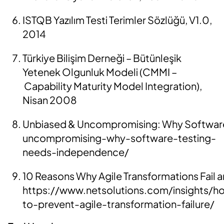
ISTQB Yazılım Testi Terimler Sözlüğü, V1.0,
2014
Türkiye Bilişim Derneği
–
Bütünleşik
Yetenek Olgunluk Modeli (CMMI –
Capability
Maturity
Model Integration),
Nisan 2008
Unbiased
&
Uncompromising:
Why
Softwa
uncompromising-why-software-testing-
needs-independence/
10
Reasons
Why
Agile
Transformations
Fail
a
https://www.netsolutions.com/insights/h
to-prevent-agile-transformation-failure/