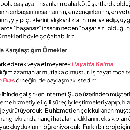
tbola başlayan insanların daha kötü şartlarda oldu
n en başarılı insanlarının, en zenginlerinin, en yet
rını, yiyip içtiklerini, alışkanlıklarını merak edip, 
larca “başarısız” insanın neden “başarısız” olduğ
nekleri böyle çoğaltabiliriz.
 Karşılaştığım Örnekler
fark ederek veya etmeyerek
Hayatta Kalma
dığımız zamanlar mutlaka olmuştur. İş hayatımda t
p Bias
örneğini de paylaşmak istedim.
ibinde çalışırken İnternet Şube üzerinden müşteri
e hizmetiyle ilgili süreç iyileştirmeleri yapıp, hiz
roje yürütüyorduk. Bu hizmeti en çok kullanan müşte
ngi ekranda hangi hataları aldıklarını, eksik olan ö
yaç duyduklarını öğreniyorduk. Farklı bir proje iç