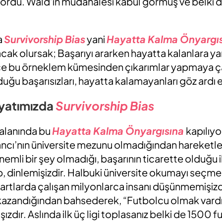
yordu. Wald’ın müdahalesi kabul görmüş ve belki d
a
Survivorship Bias
yani
Hayatta Kalma Önyargıs
ak olursak; Başarıyı ararken hayatta kalanlara yani
e bu örneklem kümesinden çıkarımlar yapmaya çal
duğu başarısızları, hayatta kalamayanları göz ardı et
ayatımızda
Survivorship Bias
 alanında bu
Hayatta Kalma Önyargısına
kapılıy
ncı’nın üniversite mezunu olmadığından hareketle,
li bir şey olmadığı, başarının ticarette olduğu ile i
 dinlemişizdir. Halbuki üniversite okumayı seçmed
şartlarda çalışan milyonlarca insanı düşünmemişizd
kazandığından bahsederek, “Futbolcu olmak vardı 
zdır. Aslında ilk üç ligi toplasanız belki de 1500 f