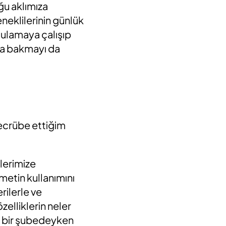
ğu aklımıza
eneklilerinin günlük
uygulamaya çalışıp
una bakmayı da
ecrübe ettiğim
lerimize
metin kullanımını
rilerle ve
zelliklerin neler
in bir şubedeyken