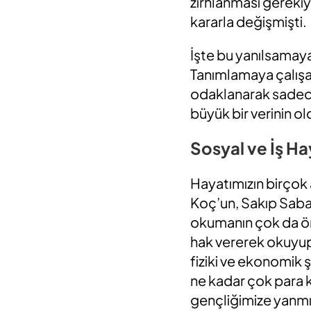
zırhlanması gereki
kararla değişmişti.
İşte bu yanılsamay
Tanımlamaya çalışac
odaklanarak sadec
büyük bir verinin ol
Sosyal ve İş H
Hayatımızın birçok
Koç’un, Sakıp Saba
okumanın çok da önem
hak vererek okuyup,
fiziki ve ekonomik 
ne kadar çok para 
gençliğimize yanmışı