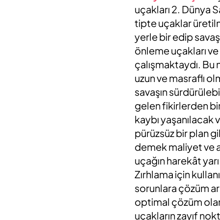
uçakları 2. Dünya Sa
tipte uçaklar üretil
yerle bir edip sava
önleme uçakları ve
çalışmaktaydı. Bu n
uzun ve masraflı ol
savaşın sürdürülebil
gelen fikirlerden bi
kaybı yaşanılacak v
pürüzsüz bir plan g
demek maliyet ve ağ
uçağın harekât yarı
Zırhlama için kulla
sorunlara çözüm ar
optimal çözüm olara
uçakların zayıf nokt