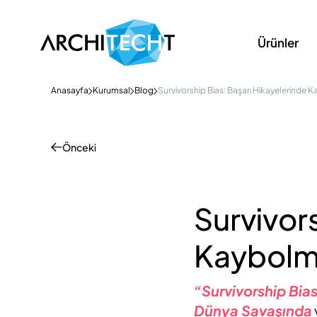
Ürünler
Anasayfa
Kurumsal
Blog
Survivorship Bias: Başarı Hikayelerinde 
Önceki
Survivor
Kaybolm
“Survivorship Bia
Dünya Savaşında