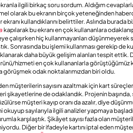
kranla ilgili birkaç soru sordum. Aldığım cevaplarl
el olarak bu ekranın birçok yeteneğinden haberda
bir ekranı kullandıklarını belirttiler. Aslında burada b
a
kapılarak bu ekranı en çok kullananlara odaklan
meye çalışırken hiç kullanmayanları düşünmeyerek 
ıştık. Sonrasında bu işlemi kullanması gerekip de 
lanarak daha büyük gelişim alanları tespit ettik. 
ürünü/hizmeti en çok kullananlarla görüştüğümüz k
a görüşmek odak noktalarımızdan biri oldu.
den müşterilerin sayısını azaltmak için kart süreçleri
ri şikayetlerine de odaklandık. Projenin başında,
özülürse müşteri kayıp oranı da azalır, diye düşünmü
i okuyup sayılarıyla ilgili analizler yapmaya başlad
umla karşılaştık. Şikâyet sayısı fazla olan müşteri
iyordu. Diğer bir ifadeyle kartını iptal eden müşter