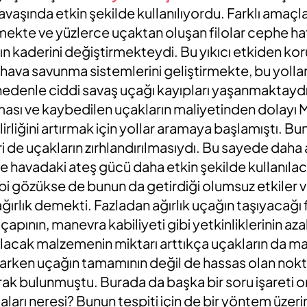
vaşında etkin şekilde kullanılıyordu. Farklı amaçlar
mekte ve yüzlerce uçaktan oluşan filolar cephe hatla
şın kaderini değiştirmekteydi. Bu yıkıcı etkiden ko
 hava savunma sistemlerini geliştirmekte, bu yoll
edenle ciddi savaş uçağı kayıpları yaşanmaktaydı. 
ması ve kaybedilen uçakların maliyetinden dolayı 
irliğini artırmak için yollar aramaya başlamıştı. Bunu
ri de uçakların zırhlandırılmasıydı. Bu sayede daha 
e havadaki ateş gücü daha etkin şekilde kullanılaca
ibi gözükse de bunun da getirdiği olumsuz etkiler v
ırlık demekti. Fazladan ağırlık uçağın taşıyacağı 
 çapının, manevra kabiliyeti gibi yetkinliklerinin a
nılacak malzemenin miktarı arttıkça uçakların da ma
arken uçağın tamamının değil de hassas olan nokta
k bulunmuştu. Burada da başka bir soru işareti or
aları neresi? Bunun tespiti için de bir yöntem üzerin