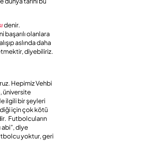
e dünya tarihi bu
ı
denir.
 başarılı olanlara
ışıp aslında daha
mektir, diyebiliriz.
oruz. Hepimiz Vehbi
 üniversite
lgili bir şeyleri
iği için çok kötü
ir. Futbolcuların
abi”, diye
utbolcu yoktur, geri