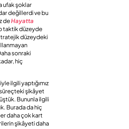
a ufak şoklar
r değillerdi ve bu
iz de
Hayatta
ıp taktik düzeyde
stratejik düzeydeki
kullanmayan
Daha sonraki
adar, hiç
yle ilgili yaptığımız
 süreçteki şikâyet
ştük. Bununla ilgili
ık. Burada da hiç
ler daha çok kart
ilerin şikâyeti daha