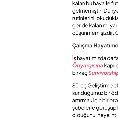
kalan bu hayalle fu
gelmemiştir. Dünyanı
rutinlerini, okudukla
geride kalan milyar
düşünmemişizdir. Ör
Çalışma Hayatımda
İş hayatımızda da 
Önyargısına
kapıl
birkaç
Survivorshi
Süreç Geliştirme ek
sunduğumuz bir ödem
artırmak için bir p
şubelerle görüşüp ha
olduğunu, neye ihti