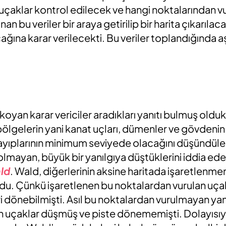
çaklar kontrol edilecek ve hangi noktalarından 
an bu veriler bir araya getirilip bir harita çıkarılac
ağına karar verilecekti. Bu veriler toplandığında aş
koyan karar vericiler aradıkları yanıtı bulmuş oldu
bölgelerin yani kanat uçları, dümenler ve gövdenin
yıplarının minimum seviyede olacağını düşündüle
 olmayan, büyük bir yanılgıya düştüklerini iddia eden
ld
. Wald, diğerlerinin aksine haritada işaretlenme
du. Çünkü işaretlenen bu noktalardan vurulan uçak
ri dönebilmişti. Asıl bu noktalardan vurulmayan y
n uçaklar düşmüş ve piste dönememişti. Dolayısıy