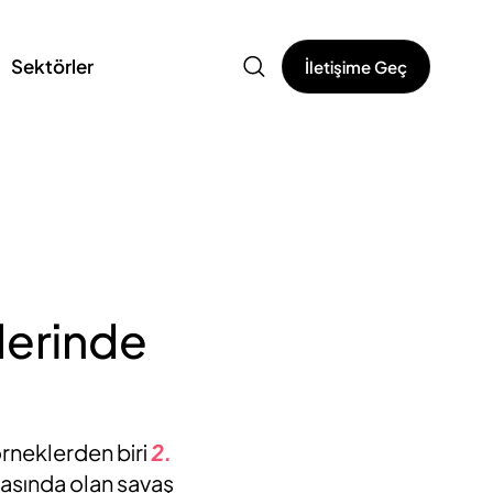
Sektörler
İletişime Geç
lerinde
örneklerden biri
2.
sında olan savaş