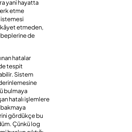
ra yani hayatta
 terk etme
 istemesi
şikâyet etmeden,
sebeplerine de
lınan hatalar
de tespit
bilir. Sistem
ı derinlemesine
nü bulmaya
an hatalı işlemlere
de bakmaya
erini gördükçe bu
rdüm. Çünkü log
mi bırakıp çıktığı