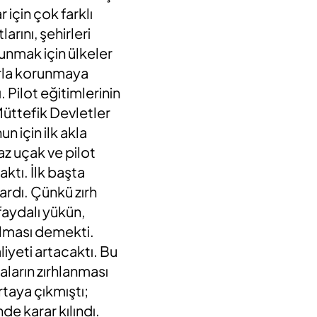
 için çok farklı
rını, şehirleri
runmak için ülkeler
arla korunmaya
Pilot eğitimlerinin
Müttefik Devletler
n için ilk akla
az uçak ve pilot
ktı. İlk başta
ardı. Çünkü zırh
faydalı yükün,
zalması demekti.
liyeti artacaktı. Bu
ların zırhlanması
taya çıkmıştı;
de karar kılındı.