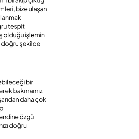
mleri, bize ulaşan
aklanmak
ru tespit
ş olduğu işlemin
a doğru şekilde
bileceği bir
ilerek bakmamız
aşarıdan daha çok
üp
kendine özgü
ımızı doğru