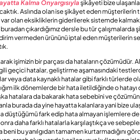
ayatta Kalma Önyargısıyla
şikâyeti bize ulaşanla
aktık. Aslında olan ise şikâyet eden müşterilerin
var olan eksikliklerin giderilerek sistemde kalmak
buradan çıkardığımız dersle bu tür çalışmalarda 
ildirim vermeden ürününü iptal eden müşterilerin 
ık.
larak işimizin bir parçası da hataların çözümüdür. A
gili geçici hatalar, geliştirme aşamasındaki testler
 veya data kaynaklı hatalar gibi farklı türlerde ola
dığım ilk dönemlerde bir hata iletildiğinde o hatay
aşka hatalara da bakarak hata sebebini ve çözümü
la burada da yine hayatta kalanlara yani bize ulaş
ya düştüğümü fark edip hata almayan işlemlere 
sonra daha farklı hatalarla karşılaştıkça ve sebepl
a beni bu yanılgıdan tamamen kurtarmadığını gö
an, crash olup yarıda kesilen veya kullanıcının işle