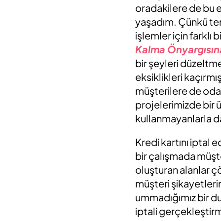
oradakilere de bu e
yaşadım. Çünkü tem
işlemler için farklı 
Kalma Önyargısın
bir şeyleri düzelt
eksiklikleri kaçırm
müşterilere de odak
projelerimizde bir 
kullanmayanlarla d
Kredi kartını iptal e
bir çalışmada müşte
oluşturan alanlar ç
müşteri şikayetlerin
ummadığımız bir dur
iptali gerçekleştirm