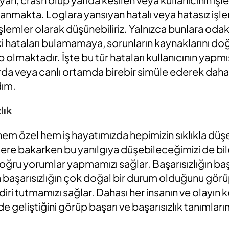
aşanmakta. Loglara yansıyan hatalı veya hatasız işle
işlemler olarak düşünebiliriz. Yalnızca bunlara od
 hataları bulamamaya, sorunların kaynaklarını doğ
maktadır. İşte bu tür hataları kullanıcının yapmı
arda veya canlı ortamda birebir simüle ederek dah
dım.
lık
em özel hem iş hayatımızda hepimizin sıklıkla düşe
lere bakarken bu yanılgıya düşebileceğimizi de b
oğru yorumlar yapmamızı sağlar. Başarısızlığın b
a başarısızlığın çok doğal bir durum olduğunu gör
ri tutmamızı sağlar. Dahası her insanın ve olayın 
de geliştiğini görüp başarı ve başarısızlık tanımlar