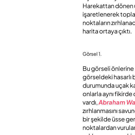
Harekattan dönen u
işaretlenerek toplan
noktaların zırhlanac
harita ortaya çıktı.
Görsel 1.
Bu görseli önlerine 
görseldeki hasarlı 
durumunda uçak ka
onlarla aynı fikirde
vardı,
Abraham Wa
zırhlanmasını savun
bir şekilde üsse ge
noktalardan vurula