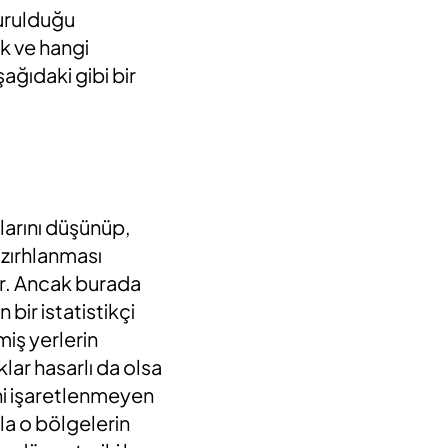
vurulduğu
ak ve hangi
ağıdaki gibi bir
klarını düşünüp,
 zırhlanması
r. Ancak burada
 bir istatistikçi
miş yerlerin
lar hasarlı da olsa
ani işaretlenmeyen
la o bölgelerin