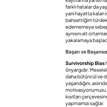
farklı hatalar da y
yani hayatta kalan 
bahsettiğim türdeki
edememeye sebep ol
aynısını alt ortaml
yakalamaya başla
Başarı ve Başarısız
Survivorship Bias
h
önyargıdır. Mesele
daha bütüncül ve d
yaşandığını, aslınd
motivasyonumuzu di
kısıtları çerçevesin
yapmamızı sağlar.