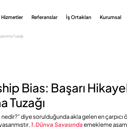
Hizmetler
Referanslar
İş Ortakları
Kurumsal
Kaybolma Tuzağı
ship Bias: Başarı Hikaye
a Tuzağı
s
nedir?” diye sorulduğunda akla gelen en çarpıcı 
yaşanmıştır.
1.Dünya Savaşında
emekleme aşama