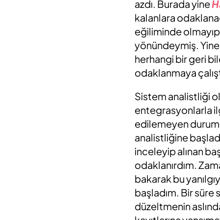
azdı. Burada yine
H
kalanlara odaklanac
eğiliminde olmayıp 
yönündeymiş. Yine 
herhangi bir geri b
odaklanmaya çalışt
Sistem analistliği o
entegrasyonlarla il
edilemeyen durumlar
analistliğine başla
inceleyip alınan b
odaklanırdım. Zaman
bakarak bu yanılgı
başladım. Bir süre 
düzeltmenin aslınd
kayıtlarına yansımay