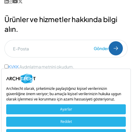
Ürünler ve hizmetler hakkında bilgi
alın.
Gönder
KVKK
Aydınlatma metnini okudum.
Ticari İleti Onayı
ve
Açık Rıza Onayı
Bir
iştirakidir
Copyright © 2026 Architecht. Her hakkı saklıdır.
Çerez Politikası