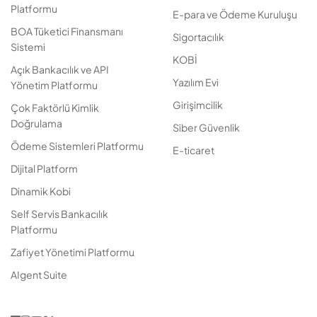
Platformu
E-para ve Ödeme Kuruluşu
BOA Tüketici Finansmanı
Sigortacılık
Sistemi
KOBİ
Açık Bankacılık ve API
Yazılım Evi
Yönetim Platformu
Girişimcilik
Çok Faktörlü Kimlik
Doğrulama
Siber Güvenlik
Ödeme Sistemleri Platformu
E-ticaret
Dijital Platform
Dinamik Kobi
Self Servis Bankacılık
Platformu
Zafiyet Yönetimi Platformu
AIgent Suite